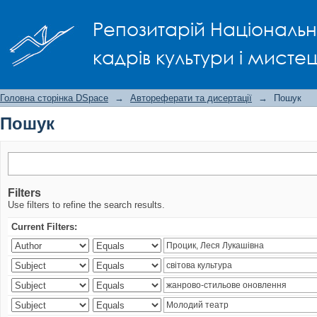
Пошук
Репозитарій Національно
кадрів культури і мисте
Головна сторінка DSpace
→
Автореферати та дисертації
→
Пошук
Пошук
Filters
Use filters to refine the search results.
Current Filters: