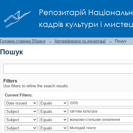
Пошук
Репозитарій Національно
кадрів культури і мисте
Головна сторінка DSpace
→
Автореферати та дисертації
→
Пошук
Пошук
Filters
Use filters to refine the search results.
Current Filters: