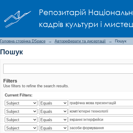
Пошук
Репозитарій Національно
кадрів культури і мисте
Головна сторінка DSpace
→
Автореферати та дисертації
→
Пошук
Пошук
Filters
Use filters to refine the search results.
Current Filters: