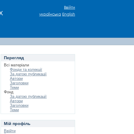
Ввійти
х
українська
English
Перегляд
Всі матеріали
Фонди та колекції
За датою публикації
Автори
Заголовки
Теми
Фонд
За датою публикації
Автори
Заголовки
Теми
Мій профіль
Ввійти