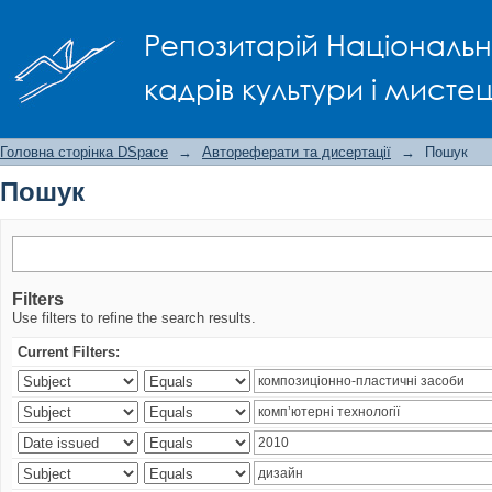
Пошук
Репозитарій Національно
кадрів культури і мисте
Головна сторінка DSpace
→
Автореферати та дисертації
→
Пошук
Пошук
Filters
Use filters to refine the search results.
Current Filters: