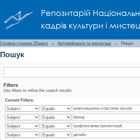
Пошук
Репозитарій Національно
кадрів культури і мисте
Головна сторінка DSpace
→
Автореферати та дисертації
→
Пошук
Пошук
Filters
Use filters to refine the search results.
Current Filters: