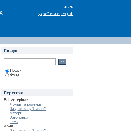
Ввійти
х
українська
English
Пошук
Пошук
Фонд
Перегляд
Всі матеріали
Фонди та колекції
За датою публикації
Автори
Заголовки
Теми
Фонд
За датою публикації