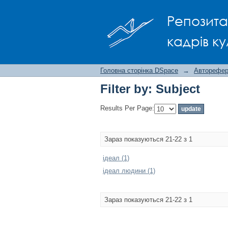
Filter by: Subject
Репозита
кадрів ку
Головна сторінка DSpace
→
Авторефера
Filter by: Subject
Results Per Page:
Зараз показуються 21-22 з 1
ідеал (1)
ідеал людини (1)
Зараз показуються 21-22 з 1