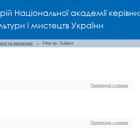
рій Національної академії керівни
льтури і мистецтв України
ти та дисертації
→
Filter by: Subject
Попередня сторінка
Попередня сторінка