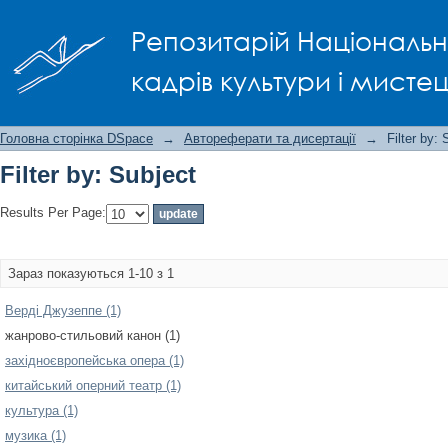
Filter by: Subject
Репозитарій Національно
кадрів культури і мисте
Головна сторінка DSpace
→
Автореферати та дисертації
→
Filter by: 
Filter by: Subject
Results Per Page:
Зараз показуються 1-10 з 1
Верді Джузеппе (1)
жанрово-стильовий канон (1)
західноєвропейська опера (1)
китайський оперний театр (1)
культура (1)
музика (1)