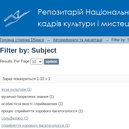
Filter by: Subject
Репозитарій Національно
кадрів культури і мисте
Головна сторінка DSpace
→
Автореферати та дисертації
→
Filter by: 
Filter by: Subject
Results Per Page:
Зараз показуються 1-10 з 1
вузи культури (1)
музично-теоретичні знання (1)
особистісні якості сприймаючих (1)
процес сприйняття хорового багатоголосся (1)
сольфеджіо (1)
сприйняття хорового багатоголосся (1)