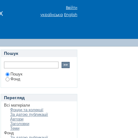
Ввійти
х
українська
English
Пошук
Пошук
Фонд
Перегляд
Всі матеріали
Фонди та колекції
За датою публикації
Автори
Заголовки
Теми
Фонд
За датою публикації