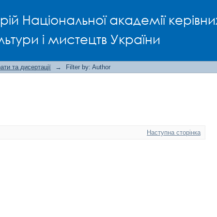
рій Національної академії керівни
льтури і мистецтв України
ти та дисертації
→
Filter by: Author
Наступна сторінка