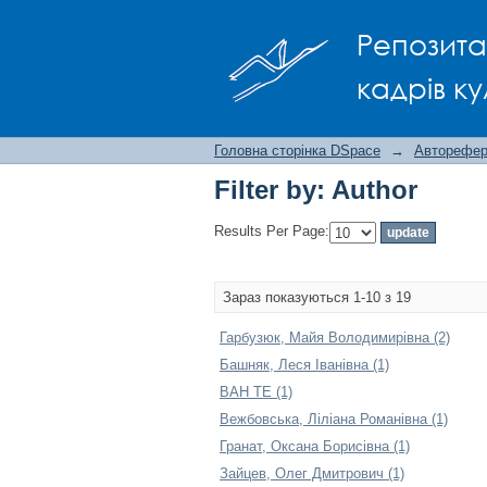
Filter by: Author
Репозита
кадрів ку
Головна сторінка DSpace
→
Авторефера
Filter by: Author
Results Per Page:
Зараз показуються 1-10 з 19
Гарбузюк, Майя Володимирівна (2)
Башняк, Леся Іванівна (1)
ВАН ТЕ (1)
Вежбовська, Ліліана Романівна (1)
Гранат, Оксана Борисівна (1)
Зайцев, Олег Дмитрович (1)