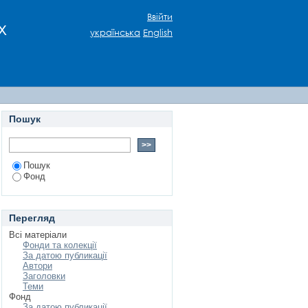
Ввійти
х
українська
English
Пошук
Пошук
Фонд
Перегляд
Всі матеріали
Фонди та колекції
За датою публикації
Автори
Заголовки
Теми
Фонд
За датою публикації