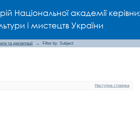
рій Національної академії керівни
льтури і мистецтв України
ти та дисертації
→
Filter by: Subject
Наступна сторінка