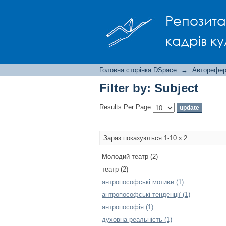
Filter by: Subject
Репозита
кадрів ку
Головна сторінка DSpace
→
Авторефера
Filter by: Subject
Results Per Page:
Зараз показуються 1-10 з 2
Молодий театр (2)
театр (2)
антропософські мотиви (1)
антропософські тенденції (1)
антропософія (1)
духовна реальність (1)