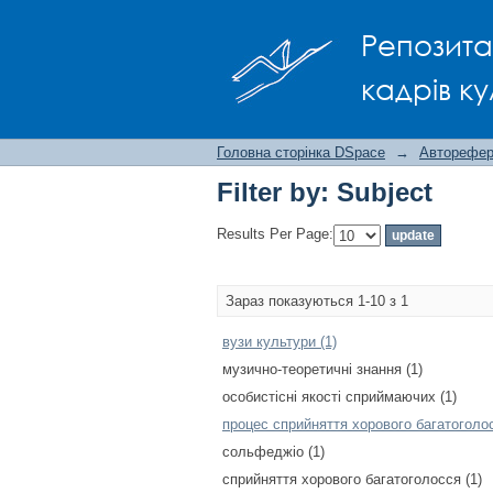
Filter by: Subject
Репозита
кадрів ку
Головна сторінка DSpace
→
Авторефера
Filter by: Subject
Results Per Page:
Зараз показуються 1-10 з 1
вузи культури (1)
музично-теоретичні знання (1)
особистісні якості сприймаючих (1)
процес сприйняття хорового багатоголос
сольфеджіо (1)
сприйняття хорового багатоголосся (1)