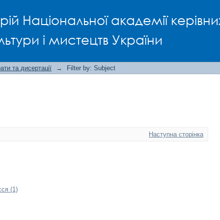
рій Національної академії керівни
льтури і мистецтв України
ти та дисертації
→
Filter by: Subject
Наступна сторінка
ся (1)