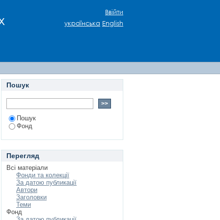
Ввійти
х
українська
English
Пошук
Пошук
Фонд
Перегляд
Всі матеріали
Фонди та колекції
За датою публикації
Автори
Заголовки
Теми
Фонд
За датою публикації