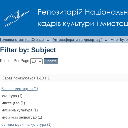
Filter by: Subject
Репозитарій Національно
кадрів культури і мисте
Головна сторінка DSpace
→
Автореферати та дисертації
→
Filter by: 
Filter by: Subject
Results Per Page:
Зараз показуються 1-10 з 1
баянне мистецтво (1)
культура (1)
мистецтво (1)
музична культура (1)
музичний репертуар (1)
світова музична культура (1)