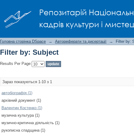
Filter by: Subject
Репозитарій Національно
кадрів культури і мисте
Головна сторінка DSpace
→
Автореферати та дисертації
→
Filter by: 
Filter by: Subject
Results Per Page:
Зараз показуються 1-10 з 1
автобіографія (1)
архівний документ (1)
Валентин Костенко (1)
музична культура (1)
музично-критична діяльність (1)
рукописна спадщина (1)