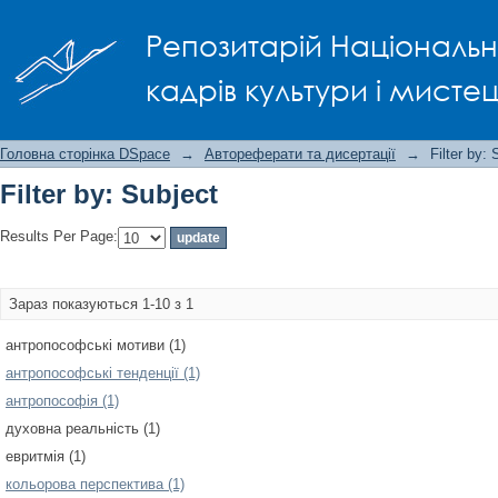
Filter by: Subject
Репозитарій Національно
кадрів культури і мисте
Головна сторінка DSpace
→
Автореферати та дисертації
→
Filter by: 
Filter by: Subject
Results Per Page:
Зараз показуються 1-10 з 1
антропософські мотиви (1)
антропософські тенденції (1)
антропософія (1)
духовна реальність (1)
евритмія (1)
кольорова перспектива (1)