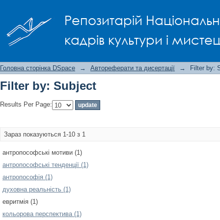
Filter by: Subject
Репозитарій Національно
кадрів культури і мисте
Головна сторінка DSpace
→
Автореферати та дисертації
→
Filter by: 
Filter by: Subject
Results Per Page:
Зараз показуються 1-10 з 1
антропософські мотиви (1)
антропософські тенденції (1)
антропософія (1)
духовна реальність (1)
евритмія (1)
кольорова перспектива (1)