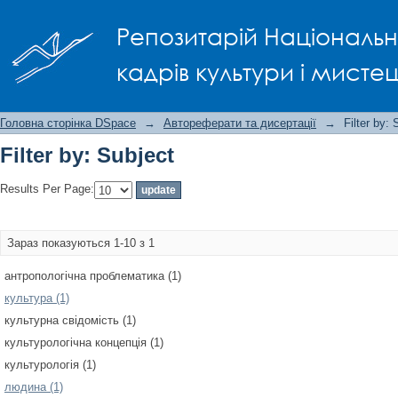
Filter by: Subject
Репозитарій Національно
кадрів культури і мисте
Головна сторінка DSpace
→
Автореферати та дисертації
→
Filter by: 
Filter by: Subject
Results Per Page:
Зараз показуються 1-10 з 1
антропологічна проблематика (1)
культура (1)
культурна свідомість (1)
культурологічна концепція (1)
культурологія (1)
людина (1)