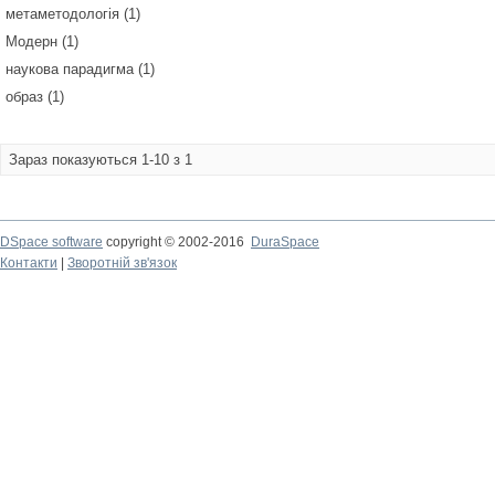
метаметодологія (1)
Модерн (1)
наукова парадигма (1)
образ (1)
Зараз показуються 1-10 з 1
DSpace software
copyright © 2002-2016
DuraSpace
Контакти
|
Зворотній зв'язок