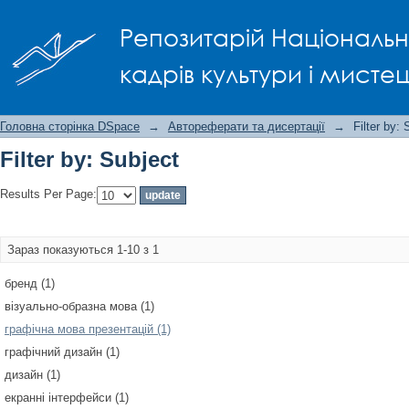
Filter by: Subject
Репозитарій Національно
кадрів культури і мисте
Головна сторінка DSpace
→
Автореферати та дисертації
→
Filter by: 
Filter by: Subject
Results Per Page:
Зараз показуються 1-10 з 1
бренд (1)
візуально-образна мова (1)
графічна мова презентацій (1)
графічний дизайн (1)
дизайн (1)
екранні інтерфейси (1)