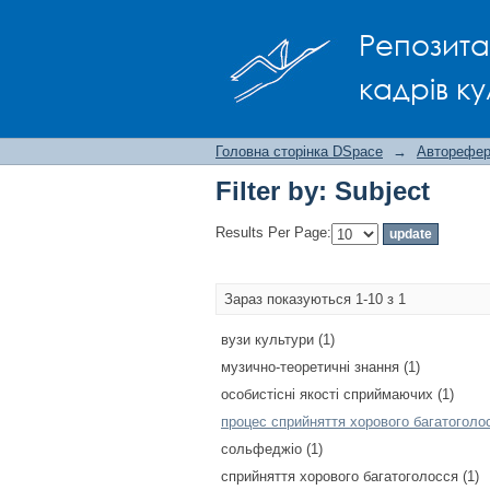
Filter by: Subject
Репозита
кадрів ку
Головна сторінка DSpace
→
Авторефера
Filter by: Subject
Results Per Page:
Зараз показуються 1-10 з 1
вузи культури (1)
музично-теоретичні знання (1)
особистісні якості сприймаючих (1)
процес сприйняття хорового багатоголос
сольфеджіо (1)
сприйняття хорового багатоголосся (1)