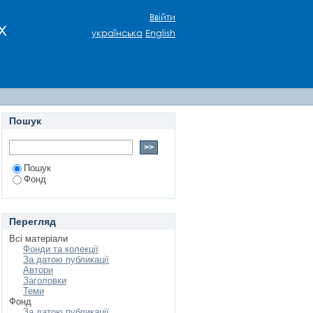
Ввійти
х
українська
English
Пошук
Пошук
Фонд
Перегляд
Всі матеріали
Фонди та колекції
За датою публикації
Автори
Заголовки
Теми
Фонд
За датою публикації