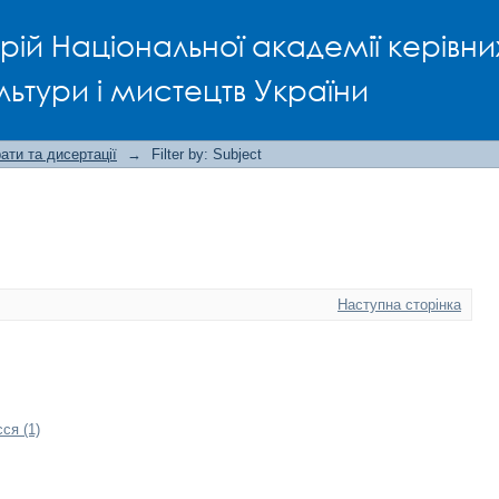
рій Національної академії керівни
льтури і мистецтв України
ти та дисертації
→
Filter by: Subject
Наступна сторінка
ся (1)