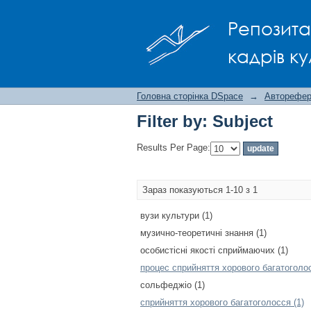
Filter by: Subject
Репозита
кадрів ку
Головна сторінка DSpace
→
Авторефера
Filter by: Subject
Results Per Page:
Зараз показуються 1-10 з 1
вузи культури (1)
музично-теоретичні знання (1)
особистісні якості сприймаючих (1)
процес сприйняття хорового багатоголос
сольфеджіо (1)
сприйняття хорового багатоголосся (1)