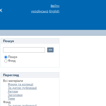
Ввійти
х
українська
English
Пошук
Пошук
Фонд
Перегляд
Всі матеріали
Фонди та колекції
За датою публикації
Автори
Заголовки
Теми
Фонд
За датою публикації