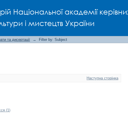
рій Національної академії керівни
льтури і мистецтв України
ти та дисертації
→
Filter by: Subject
Наступна сторінка
ся (1)