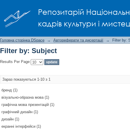
Filter by: Subject
Репозитарій Національно
кадрів культури і мисте
Головна сторінка DSpace
→
Автореферати та дисертації
→
Filter by: 
Filter by: Subject
Results Per Page:
Зараз показуються 1-10 з 1
бренд (1)
візуально-образна мова (1)
графічна мова презентацій (1)
графічний дизайн (1)
дизайн (1)
екранні інтерфейси (1)