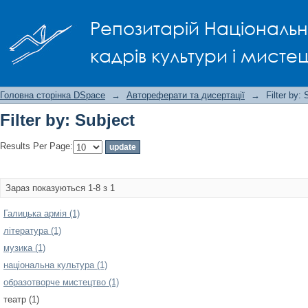
Filter by: Subject
Репозитарій Національно
кадрів культури і мисте
Головна сторінка DSpace
→
Автореферати та дисертації
→
Filter by: 
Filter by: Subject
Results Per Page:
Зараз показуються 1-8 з 1
Галицька армія (1)
література (1)
музика (1)
національна культура (1)
образотворче мистецтво (1)
театр (1)