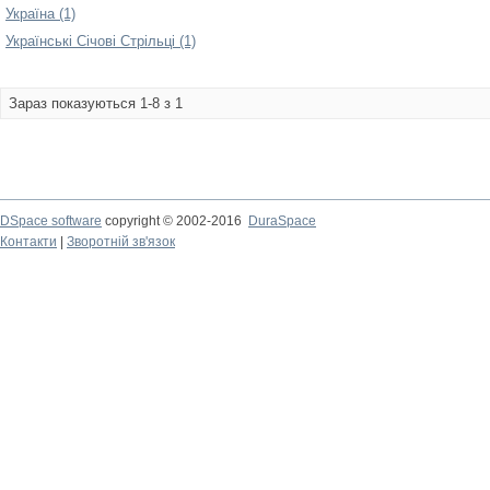
Україна (1)
Українські Січові Стрільці (1)
Зараз показуються 1-8 з 1
DSpace software
copyright © 2002-2016
DuraSpace
Контакти
|
Зворотній зв'язок