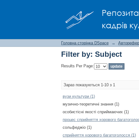
Filter by: Subject
Репозита
кадрів ку
Головна сторінка DSpace
→
Авторефера
Filter by: Subject
Results Per Page:
Зараз показуються 1-10 з 1
вузи культури (1)
музично-теоретичні знання (1)
особистісні якості сприймаючих (1)
процес сприйняття хорового багатоголос
сольфеджіо (1)
сприйняття хорового багатоголосся (1)