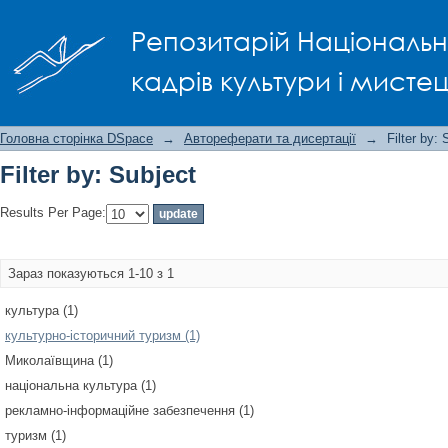
Filter by: Subject
Репозитарій Національно
кадрів культури і мисте
Головна сторінка DSpace
→
Автореферати та дисертації
→
Filter by: 
Filter by: Subject
Results Per Page:
Зараз показуються 1-10 з 1
культура (1)
культурно-історичний туризм (1)
Миколаївщина (1)
національна культура (1)
рекламно-інформаційне забезпечення (1)
туризм (1)