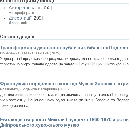
Колекції в цьому фонді:
Автореферати
[650]
Автореферати
Дисертації
[209]
Дисертації
Останні додані
Трансформація діяльності публічних бібліотек Поділля
Побережна, Тетяна Іванівна
(
2025
)
У дисертації представлено результати дослідження трансформації діяльн
теоретично обґрунтовано адаптацію завдань і функцій цих книгозбірень в
...
Французька порцеляна з колекції Музею Ханенків: атри
Кравченко, Людмила Валеріївна
(
2025
)
Дослідження присвячене мистецтвозначому аналізу колекції францу
зберігається у Національному музеї мистецтв імені Богдана та Варвар
теми зумовлена ...
Еволюція творчості Миколи Глущенка 1960-1970-х років
Дніпровського художнього музею