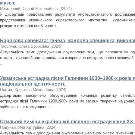
музею
Несмачний, Сергій Миколайович
(
2024
)
У дисертації представлено результати мистецтвознавчого досліджен
представника українського образотворчого мистецтва, художника
розкрито стильові особливості ...
Барокова серената: ґенеза, жанрова специфіка, викона
Табуліна, Ольга Борисівна
(
2024
)
Актуальність теми дослідження обумовлена тим, що серената як оди
століть, тривалий час залишалася жанрово не виокремленою і зазвичай
...
Українська естрадна пісня Галичини 1930–1980-­х років 
національної ідентичності.
Охітва, Христина Миколаївна
(
2024
)
Дисертацію присвячено обґрунтуванню концепції розвитку стилісти
естрадної пісні Галичини 1930­1980­х років як засобу творення націона
здійснюється маркування ...
Стильові виміри української пісенної естради кінця ХХ 
Подунай, Яна Артурівна
(
2024
)
Актуальність теми дослідження обумовлена нерівномірністю вивчення у