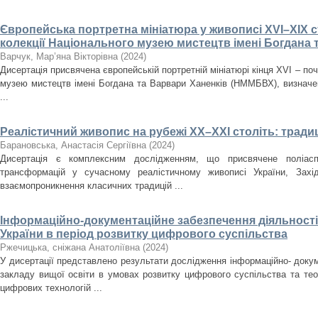
Європейська портретна мініатюра у живописі XVI–XIX ст
колекції Національного музею мистецтв імені Богдана 
Варчук, Мар’яна Вікторівна
(
2024
)
Дисертація присвячена європейській портретній мініатюрі кінця XVI – поч
музею мистецтв імені Богдана та Варвари Ханенків (НММБВХ), визначенн
...
Реалістичний живопис на рубежі ХХ–ХХІ століть: традиц
Барановська, Анастасія Сергіївна
(
2024
)
Дисертація є комплексним дослідженням, що присвячене поліасп
трансформацій у сучасному реалістичному живописі України, Зах
взаємопроникнення класичних традицій ...
Інформаційно-документаційне забезпечення діяльності 
України в період розвитку цифрового суспільства
Ржечицька, сніжана Анатоліївна
(
2024
)
У дисертації представлено результати дослідження інформаційно- докум
закладу вищої освіти в умовах розвитку цифрового суспільства та те
цифрових технологій ...