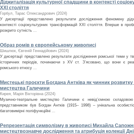
Діджиталізація культурної спадщини в контексті соці
ХХІ століття
Горбул, Тарас Олександрович
(
2024
)
У дисертації представлено результати дослідження феномену дідж
контексті соціокультурних трансформацій ХХІ століття. Вперше в проб
розкрито сутність ...
Образ ромів в європейському живописі
Шишлюк, Євгеній Геннадійович
(
2024
)
У дисертації представлено результати дослідження ромської теми у тв
історичних періодів, починаючи з XV ст. З’ясовано, що вони є ре
ромського етносу ...
Мистецькі проєкти Богдана Антківа як чинник розвитк
мистецтва Галичини
Кирея, Марія Вікторівна
(
2024
)
Музично-театральне мистецтво Галичини є невід’ємною складовою
представником був Богдан Антків (1915– 1998) – унікальна особистіс
багатовимірні поліфункційні ...
Репрезентація символізму в живописі Михайла Сапожни
мистецтвознавче дослідження та атрибуція колекції Д