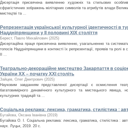
Дисертація присвячена виявленню художніх та стильових особлив
сфрагістичних зображень мілітарних символів та атрибутів влади Велики
мистецтві та ...
Репрезентація української культурної ідентичності в т
Наддніпрянщини у ІІ половині XIX століття
Берест, Павло Михайлович
(
2025
)
Дисертаційна праця присвячена виявленню, узагальненню та систематиз
топосів Наддніпрянщини в контексті їх репрезентації, проявів та ролі в 
ІІ ...
Театрально-декораційне мистецтво Закарпаття в соціо
України ХХ – початку ХХІ століть
Зайцев, Олег Дмитрович
(
2025
)
Науковим завданням представленої дисертації є осмислення театр
багатовимірного динамічного культурного та мистецького явища, но
культурних традицій та ...
Соціальна реклама: лексика, граматика, стилістика : а
Бугайова, Оксана Іванівна
(
2019
)
Бугайова О. І. Соціальна реклама: лексика, граматика, стилістика : авт
наук. Луцьк, 2019. 20 с.