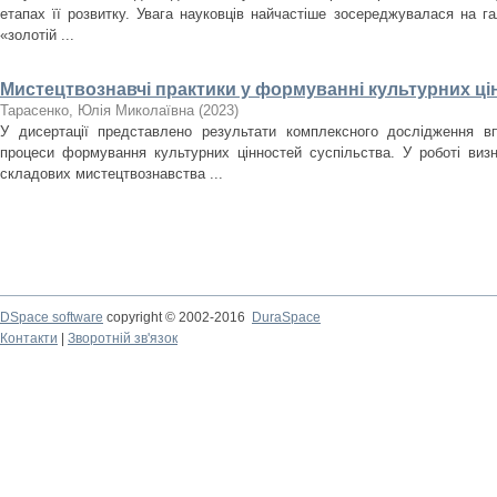
етапах її розвитку. Увага науковців найчастіше зосереджувалася на гал
«золотій ...
Мистецтвознавчі практики у формуванні культурних ці
Тарасенко, Юлія Миколаївна
(
2023
)
У дисертації представлено результати комплексного дослідження в
процеси формування культурних цінностей суспільства. У роботі виз
складових мистецтвознавства ...
DSpace software
copyright © 2002-2016
DuraSpace
Контакти
|
Зворотній зв'язок