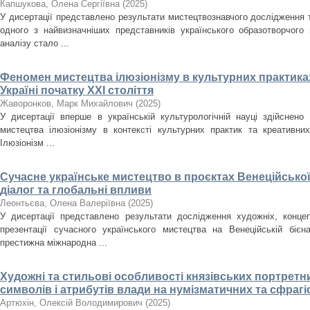
Капшукова, Олена Сергіївна
(
2025
)
У дисертації представлено результати мистецтвознавчого дослідження
одного з найвизначніших представників українського образотворчого
аналізу стало ...
Феномен мистецтва ілюзіонізму в культурних практиках
Україні початку ХХІ століття
Жаворонков, Марк Михайлович
(
2025
)
У дисертації вперше в українській культурологічній науці здійснен
мистецтва ілюзіонізму в контексті культурних практик та креативних
Ілюзіонізм ...
Сучасне українське мистецтво в проєктах Венеційської
діалог та глобальні впливи
Леонтьєва, Олена Валеріївна
(
2025
)
У дисертації представлено результати дослідження художніх, концеп
презентації сучасного українського мистецтва на Венеційській біє
престижна міжнародна ...
Художні та стильові особливості князівських портретн
символів і атрибутів влади на нумізматичних та сфрагіст
Артюхін, Олексій Володимирович
(
2025
)