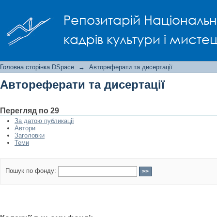
Автореферати та дисертації
Репозитарій Національно
кадрів культури і мисте
Головна сторінка DSpace
→
Автореферати та дисертації
Автореферати та дисертації
Перегляд по 29
За датою публикації
Автори
Заголовки
Теми
Пошук по фонду: