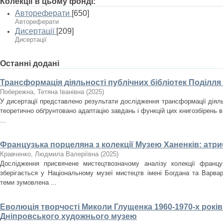
Колекції в цьому фонді:
Автореферати
[650]
Автореферати
Дисертації
[209]
Дисертації
Останні додані
Трансформація діяльності публічних бібліотек Поділля
Побережна, Тетяна Іванівна
(
2025
)
У дисертації представлено результати дослідження трансформації діяльн
теоретично обґрунтовано адаптацію завдань і функцій цих книгозбірень в
...
Французька порцеляна з колекції Музею Ханенків: атри
Кравченко, Людмила Валеріївна
(
2025
)
Дослідження присвячене мистецтвозначому аналізу колекції францу
зберігається у Національному музеї мистецтв імені Богдана та Варвар
теми зумовлена ...
Еволюція творчості Миколи Глущенка 1960-1970-х років
Дніпровського художнього музею