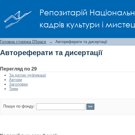
Автореферати та дисертації
Репозитарій Національно
кадрів культури і мисте
Головна сторінка DSpace
→
Автореферати та дисертації
Автореферати та дисертації
Перегляд по 29
За датою публикації
Автори
Заголовки
Теми
Пошук по фонду: