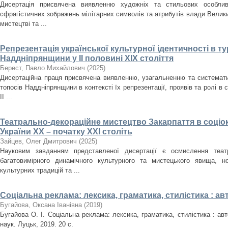
Дисертація присвячена виявленню художніх та стильових особлив
сфрагістичних зображень мілітарних символів та атрибутів влади Велики
мистецтві та ...
Репрезентація української культурної ідентичності в т
Наддніпрянщини у ІІ половині XIX століття
Берест, Павло Михайлович
(
2025
)
Дисертаційна праця присвячена виявленню, узагальненню та систематиз
топосів Наддніпрянщини в контексті їх репрезентації, проявів та ролі в 
ІІ ...
Театрально-декораційне мистецтво Закарпаття в соціо
України ХХ – початку ХХІ століть
Зайцев, Олег Дмитрович
(
2025
)
Науковим завданням представленої дисертації є осмислення театр
багатовимірного динамічного культурного та мистецького явища, но
культурних традицій та ...
Соціальна реклама: лексика, граматика, стилістика : а
Бугайова, Оксана Іванівна
(
2019
)
Бугайова О. І. Соціальна реклама: лексика, граматика, стилістика : авт
наук. Луцьк, 2019. 20 с.