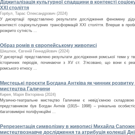
Діджиталізація культурної спадщини в контексті соці
ХХІ століття
Горбул, Тарас Олександрович
(
2024
)
У дисертації представлено результати дослідження феномену дідж
контексті соціокультурних трансформацій ХХІ століття. Вперше в проб
розкрито сутність ...
Образ ромів в європейському живописі
Шишлюк, Євгеній Геннадійович
(
2024
)
У дисертації представлено результати дослідження ромської теми у тв
історичних періодів, починаючи з XV ст. З’ясовано, що вони є ре
ромського етносу ...
Мистецькі проєкти Богдана Антківа як чинник розвитк
мистецтва Галичини
Кирея, Марія Вікторівна
(
2024
)
Музично-театральне мистецтво Галичини є невід’ємною складовою
представником був Богдан Антків (1915– 1998) – унікальна особистіс
багатовимірні поліфункційні ...
Репрезентація символізму в живописі Михайла Сапожни
мистецтвознавче дослідження та атрибуція колекції Д