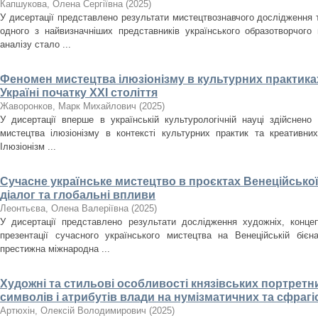
Капшукова, Олена Сергіївна
(
2025
)
У дисертації представлено результати мистецтвознавчого дослідження
одного з найвизначніших представників українського образотворчого
аналізу стало ...
Феномен мистецтва ілюзіонізму в культурних практиках
Україні початку ХХІ століття
Жаворонков, Марк Михайлович
(
2025
)
У дисертації вперше в українській культурологічній науці здійснен
мистецтва ілюзіонізму в контексті культурних практик та креативних
Ілюзіонізм ...
Сучасне українське мистецтво в проєктах Венеційської
діалог та глобальні впливи
Леонтьєва, Олена Валеріївна
(
2025
)
У дисертації представлено результати дослідження художніх, концеп
презентації сучасного українського мистецтва на Венеційській біє
престижна міжнародна ...
Художні та стильові особливості князівських портретн
символів і атрибутів влади на нумізматичних та сфрагіст
Артюхін, Олексій Володимирович
(
2025
)