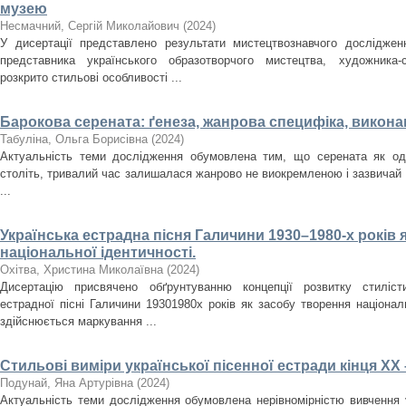
музею
Несмачний, Сергій Миколайович
(
2024
)
У дисертації представлено результати мистецтвознавчого досліджен
представника українського образотворчого мистецтва, художника
розкрито стильові особливості ...
Барокова серената: ґенеза, жанрова специфіка, викона
Табуліна, Ольга Борисівна
(
2024
)
Актуальність теми дослідження обумовлена тим, що серената як оди
століть, тривалий час залишалася жанрово не виокремленою і зазвичай
...
Українська естрадна пісня Галичини 1930–1980-­х років 
національної ідентичності.
Охітва, Христина Миколаївна
(
2024
)
Дисертацію присвячено обґрунтуванню концепції розвитку стилісти
естрадної пісні Галичини 1930­1980­х років як засобу творення націона
здійснюється маркування ...
Стильові виміри української пісенної естради кінця ХХ 
Подунай, Яна Артурівна
(
2024
)
Актуальність теми дослідження обумовлена нерівномірністю вивчення у