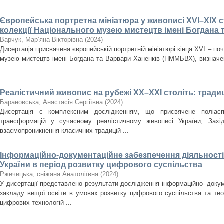
Європейська портретна мініатюра у живописі XVI–XIX ст
колекції Національного музею мистецтв імені Богдана 
Варчук, Мар’яна Вікторівна
(
2024
)
Дисертація присвячена європейській портретній мініатюрі кінця XVI – поч
музею мистецтв імені Богдана та Варвари Ханенків (НММБВХ), визначенн
...
Реалістичний живопис на рубежі ХХ–ХХІ століть: традиц
Барановська, Анастасія Сергіївна
(
2024
)
Дисертація є комплексним дослідженням, що присвячене поліасп
трансформацій у сучасному реалістичному живописі України, Зах
взаємопроникнення класичних традицій ...
Інформаційно-документаційне забезпечення діяльності 
України в період розвитку цифрового суспільства
Ржечицька, сніжана Анатоліївна
(
2024
)
У дисертації представлено результати дослідження інформаційно- докум
закладу вищої освіти в умовах розвитку цифрового суспільства та те
цифрових технологій ...