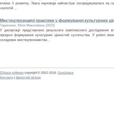
етапах її розвитку. Увага науковців найчастіше зосереджувалася на гал
«золотій ...
Мистецтвознавчі практики у формуванні культурних ці
Тарасенко, Юлія Миколаївна
(
2023
)
У дисертації представлено результати комплексного дослідження в
процеси формування культурних цінностей суспільства. У роботі виз
складових мистецтвознавства ...
DSpace software
copyright © 2002-2016
DuraSpace
Контакти
|
Зворотній зв'язок