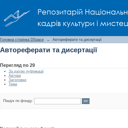
Автореферати та дисертації
Репозитарій Національно
кадрів культури і мисте
Головна сторінка DSpace
→
Автореферати та дисертації
Автореферати та дисертації
Перегляд по 29
За датою публикації
Автори
Заголовки
Теми
Пошук по фонду: