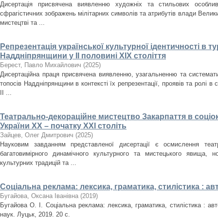
Дисертація присвячена виявленню художніх та стильових особлив
сфрагістичних зображень мілітарних символів та атрибутів влади Велики
мистецтві та ...
Репрезентація української культурної ідентичності в т
Наддніпрянщини у ІІ половині XIX століття
Берест, Павло Михайлович
(
2025
)
Дисертаційна праця присвячена виявленню, узагальненню та систематиз
топосів Наддніпрянщини в контексті їх репрезентації, проявів та ролі в 
ІІ ...
Театрально-декораційне мистецтво Закарпаття в соціо
України ХХ – початку ХХІ століть
Зайцев, Олег Дмитрович
(
2025
)
Науковим завданням представленої дисертації є осмислення театр
багатовимірного динамічного культурного та мистецького явища, но
культурних традицій та ...
Соціальна реклама: лексика, граматика, стилістика : а
Бугайова, Оксана Іванівна
(
2019
)
Бугайова О. І. Соціальна реклама: лексика, граматика, стилістика : авт
наук. Луцьк, 2019. 20 с.