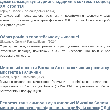
Діджиталізація культурної спадщини в контексті соці
ХХІ століття
Горбул, Тарас Олександрович
(
2024
)
У дисертації представлено результати дослідження феномену дідж
контексті соціокультурних трансформацій ХХІ століття. Вперше в проб
розкрито сутність ...
Образ ромів в європейському живописі
Шишлюк, Євгеній Геннадійович
(
2024
)
У дисертації представлено результати дослідження ромської теми у тв
історичних періодів, починаючи з XV ст. З’ясовано, що вони є ре
ромського етносу ...
Мистецькі проєкти Богдана Антківа як чинник розвитк
мистецтва Галичини
Кирея, Марія Вікторівна
(
2024
)
Музично-театральне мистецтво Галичини є невід’ємною складовою
представником був Богдан Антків (1915– 1998) – унікальна особистіс
багатовимірні поліфункційні ...
Репрезентація символізму в живописі Михайла Сапожни
мистецтвознавче дослідження та атрибуція колекції Д