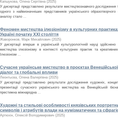
Капшукова, Олена Сергіївна
(
2025
)
У дисертації представлено результати мистецтвознавчого дослідження
одного з найвизначніших представників українського образотворчого
аналізу стало ...
Феномен мистецтва ілюзіонізму в культурних практиках
Україні початку ХХІ століття
Жаворонков, Марк Михайлович
(
2025
)
У дисертації вперше в українській культурологічній науці здійснен
мистецтва ілюзіонізму в контексті культурних практик та креативних
Ілюзіонізм ...
Сучасне українське мистецтво в проєктах Венеційської
діалог та глобальні впливи
Леонтьєва, Олена Валеріївна
(
2025
)
У дисертації представлено результати дослідження художніх, концеп
презентації сучасного українського мистецтва на Венеційській біє
престижна міжнародна ...
Художні та стильові особливості князівських портретн
символів і атрибутів влади на нумізматичних та сфрагіст
Артюхін, Олексій Володимирович
(
2025
)