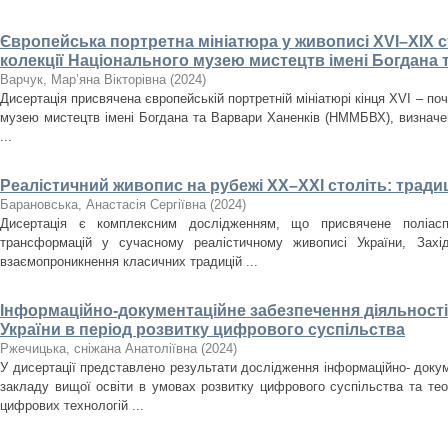
Європейська портретна мініатюра у живописі XVI–XIX ст
колекції Національного музею мистецтв імені Богдана 
Варчук, Мар’яна Вікторівна
(
2024
)
Дисертація присвячена європейській портретній мініатюрі кінця XVI – поч
музею мистецтв імені Богдана та Варвари Ханенків (НММБВХ), визначенн
...
Реалістичний живопис на рубежі ХХ–ХХІ століть: традиц
Барановська, Анастасія Сергіївна
(
2024
)
Дисертація є комплексним дослідженням, що присвячене поліасп
трансформацій у сучасному реалістичному живописі України, Зах
взаємопроникнення класичних традицій ...
Інформаційно-документаційне забезпечення діяльності 
України в період розвитку цифрового суспільства
Ржечицька, сніжана Анатоліївна
(
2024
)
У дисертації представлено результати дослідження інформаційно- докум
закладу вищої освіти в умовах розвитку цифрового суспільства та те
цифрових технологій ...