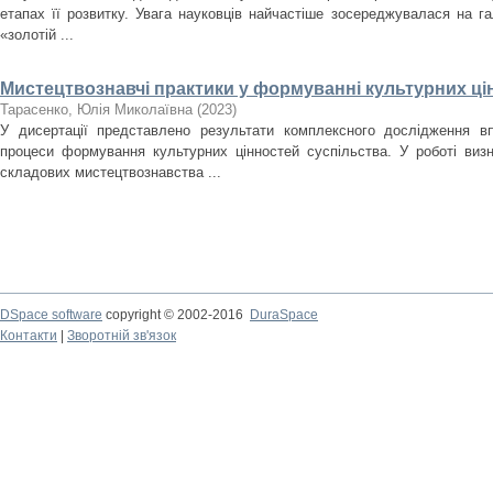
етапах її розвитку. Увага науковців найчастіше зосереджувалася на гал
«золотій ...
Мистецтвознавчі практики у формуванні культурних ці
Тарасенко, Юлія Миколаївна
(
2023
)
У дисертації представлено результати комплексного дослідження в
процеси формування культурних цінностей суспільства. У роботі виз
складових мистецтвознавства ...
DSpace software
copyright © 2002-2016
DuraSpace
Контакти
|
Зворотній зв'язок