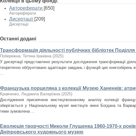
Колекції в цьому фонді:
Автореферати
[650]
Автореферати
Дисертації
[209]
Дисертації
Останні додані
Трансформація діяльності публічних бібліотек Поділля
Побережна, Тетяна Іванівна
(
2025
)
У дисертації представлено результати дослідження трансформації діяльн
теоретично обґрунтовано адаптацію завдань і функцій цих книгозбірень в
...
Французька порцеляна з колекції Музею Ханенків: атри
Кравченко, Людмила Валеріївна
(
2025
)
Дослідження присвячене мистецтвозначому аналізу колекції францу
зберігається у Національному музеї мистецтв імені Богдана та Варвар
теми зумовлена ...
Еволюція творчості Миколи Глущенка 1960-1970-х років
Дніпровського художнього музею