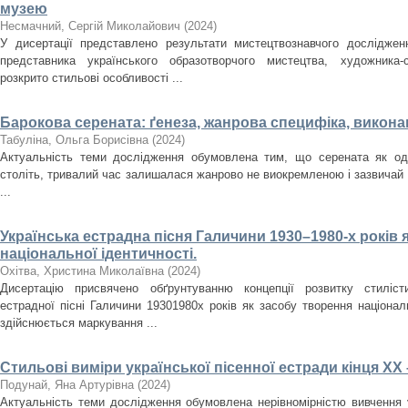
музею
Несмачний, Сергій Миколайович
(
2024
)
У дисертації представлено результати мистецтвознавчого досліджен
представника українського образотворчого мистецтва, художника
розкрито стильові особливості ...
Барокова серената: ґенеза, жанрова специфіка, викона
Табуліна, Ольга Борисівна
(
2024
)
Актуальність теми дослідження обумовлена тим, що серената як оди
століть, тривалий час залишалася жанрово не виокремленою і зазвичай
...
Українська естрадна пісня Галичини 1930–1980-­х років 
національної ідентичності.
Охітва, Христина Миколаївна
(
2024
)
Дисертацію присвячено обґрунтуванню концепції розвитку стилісти
естрадної пісні Галичини 1930­1980­х років як засобу творення націона
здійснюється маркування ...
Стильові виміри української пісенної естради кінця ХХ 
Подунай, Яна Артурівна
(
2024
)
Актуальність теми дослідження обумовлена нерівномірністю вивчення у