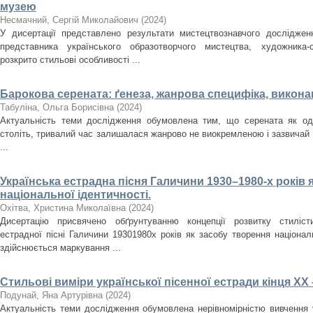
музею
Несмачний, Сергій Миколайович
(
2024
)
У дисертації представлено результати мистецтвознавчого досліджен
представника українського образотворчого мистецтва, художника
розкрито стильові особливості ...
Барокова серената: ґенеза, жанрова специфіка, викона
Табуліна, Ольга Борисівна
(
2024
)
Актуальність теми дослідження обумовлена тим, що серената як оди
століть, тривалий час залишалася жанрово не виокремленою і зазвичай
...
Українська естрадна пісня Галичини 1930–1980-­х років 
національної ідентичності.
Охітва, Христина Миколаївна
(
2024
)
Дисертацію присвячено обґрунтуванню концепції розвитку стилісти
естрадної пісні Галичини 1930­1980­х років як засобу творення націона
здійснюється маркування ...
Стильові виміри української пісенної естради кінця ХХ 
Подунай, Яна Артурівна
(
2024
)
Актуальність теми дослідження обумовлена нерівномірністю вивчення у