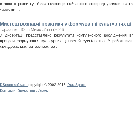
етапах її розвитку. Увага науковців найчастіше зосереджувалася на гал
«золотій ...
Мистецтвознавчі практики у формуванні культурних ці
Тарасенко, Юлія Миколаївна
(
2023
)
У дисертації представлено результати комплексного дослідження в
процеси формування культурних цінностей суспільства. У роботі виз
складових мистецтвознавства ...
DSpace software
copyright © 2002-2016
DuraSpace
Контакти
|
Зворотній зв'язок