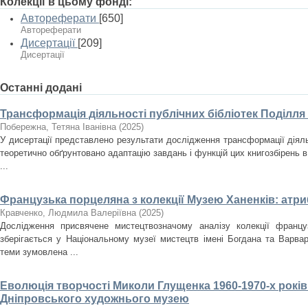
Колекції в цьому фонді:
Автореферати
[650]
Автореферати
Дисертації
[209]
Дисертації
Останні додані
Трансформація діяльності публічних бібліотек Поділля
Побережна, Тетяна Іванівна
(
2025
)
У дисертації представлено результати дослідження трансформації діяльн
теоретично обґрунтовано адаптацію завдань і функцій цих книгозбірень в
...
Французька порцеляна з колекції Музею Ханенків: атри
Кравченко, Людмила Валеріївна
(
2025
)
Дослідження присвячене мистецтвозначому аналізу колекції францу
зберігається у Національному музеї мистецтв імені Богдана та Варвар
теми зумовлена ...
Еволюція творчості Миколи Глущенка 1960-1970-х років
Дніпровського художнього музею