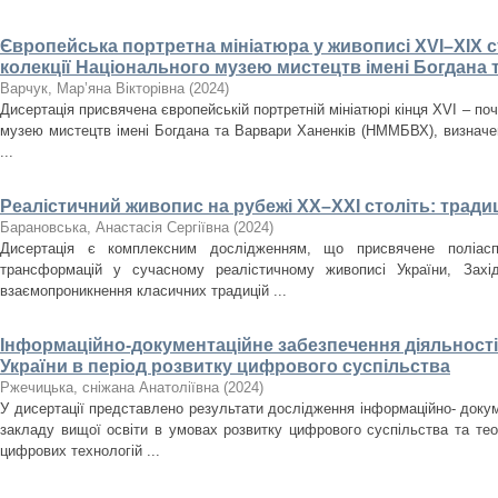
Європейська портретна мініатюра у живописі XVI–XIX ст
колекції Національного музею мистецтв імені Богдана 
Варчук, Мар’яна Вікторівна
(
2024
)
Дисертація присвячена європейській портретній мініатюрі кінця XVI – поч
музею мистецтв імені Богдана та Варвари Ханенків (НММБВХ), визначенн
...
Реалістичний живопис на рубежі ХХ–ХХІ століть: традиц
Барановська, Анастасія Сергіївна
(
2024
)
Дисертація є комплексним дослідженням, що присвячене поліасп
трансформацій у сучасному реалістичному живописі України, Зах
взаємопроникнення класичних традицій ...
Інформаційно-документаційне забезпечення діяльності 
України в період розвитку цифрового суспільства
Ржечицька, сніжана Анатоліївна
(
2024
)
У дисертації представлено результати дослідження інформаційно- докум
закладу вищої освіти в умовах розвитку цифрового суспільства та те
цифрових технологій ...