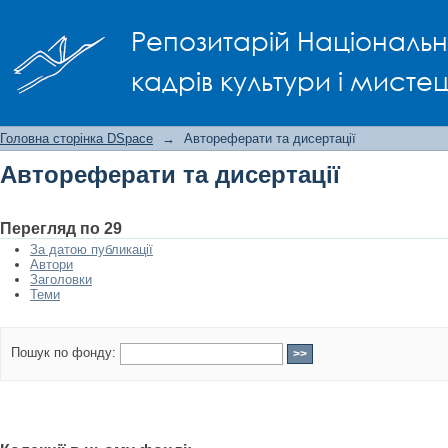
Автореферати та дисертації
Репозитарій Національно
кадрів культури і мисте
Головна сторінка DSpace
→
Автореферати та дисертації
Автореферати та дисертації
Перегляд по 29
За датою публикації
Автори
Заголовки
Теми
Пошук по фонду: