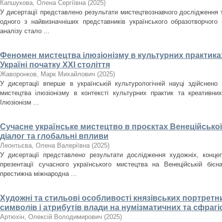
Капшукова, Олена Сергіївна
(
2025
)
У дисертації представлено результати мистецтвознавчого дослідження
одного з найвизначніших представників українського образотворчого
аналізу стало ...
Феномен мистецтва ілюзіонізму в культурних практиках
Україні початку ХХІ століття
Жаворонков, Марк Михайлович
(
2025
)
У дисертації вперше в українській культурологічній науці здійснен
мистецтва ілюзіонізму в контексті культурних практик та креативних
Ілюзіонізм ...
Сучасне українське мистецтво в проєктах Венеційської
діалог та глобальні впливи
Леонтьєва, Олена Валеріївна
(
2025
)
У дисертації представлено результати дослідження художніх, концеп
презентації сучасного українського мистецтва на Венеційській біє
престижна міжнародна ...
Художні та стильові особливості князівських портретн
символів і атрибутів влади на нумізматичних та сфрагіст
Артюхін, Олексій Володимирович
(
2025
)