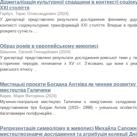
Діджиталізація культурної спадщини в контексті соці
ХХІ століття
Горбул, Тарас Олександрович
(
2024
)
У дисертації представлено результати дослідження феномену дідж
контексті соціокультурних трансформацій ХХІ століття. Вперше в проб
розкрито сутність ...
Образ ромів в європейському живописі
Шишлюк, Євгеній Геннадійович
(
2024
)
У дисертації представлено результати дослідження ромської теми у тв
історичних періодів, починаючи з XV ст. З’ясовано, що вони є ре
ромського етносу ...
Мистецькі проєкти Богдана Антківа як чинник розвитк
мистецтва Галичини
Кирея, Марія Вікторівна
(
2024
)
Музично-театральне мистецтво Галичини є невід’ємною складовою
представником був Богдан Антків (1915– 1998) – унікальна особистіс
багатовимірні поліфункційні ...
Репрезентація символізму в живописі Михайла Сапожни
мистецтвознавче дослідження та атрибуція колекції Д