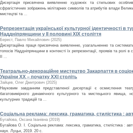
Дисертація присвячена виявленню художніх та стильових особлив
сфрагістичних зображень мілітарних символів та атрибутів влади Велики
мистецтві та ...
Репрезентація української культурної ідентичності в т
Наддніпрянщини у ІІ половині XIX століття
Берест, Павло Михайлович
(
2025
)
Дисертаційна праця присвячена виявленню, узагальненню та систематиз
топосів Наддніпрянщини в контексті їх репрезентації, проявів та ролі в 
ІІ ...
Театрально-декораційне мистецтво Закарпаття в соціо
України ХХ – початку ХХІ століть
Зайцев, Олег Дмитрович
(
2025
)
Науковим завданням представленої дисертації є осмислення театр
багатовимірного динамічного культурного та мистецького явища, но
культурних традицій та ...
Соціальна реклама: лексика, граматика, стилістика : а
Бугайова, Оксана Іванівна
(
2019
)
Бугайова О. І. Соціальна реклама: лексика, граматика, стилістика : авт
наук. Луцьк, 2019. 20 с.