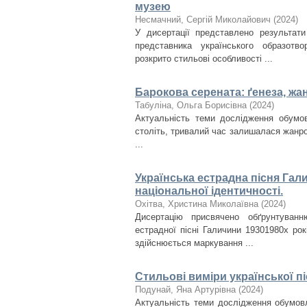
музею
Несмачний, Сергій Миколайович
(
2024
)
У дисертації представлено результати
представника українського образотв
розкрито стильові особливості ...
Барокова серената: ґенеза, жа
Табуліна, Ольга Борисівна
(
2024
)
Актуальність теми дослідження обумов
століть, тривалий час залишалася жанр
...
Українська естрадна пісня Гали
національної ідентичності.
Охітва, Христина Миколаївна
(
2024
)
Дисертацію присвячено обґрунтуванню
естрадної пісні Галичини 1930­1980­х ро
здійснюється маркування ...
Стильові виміри української пі
Подунай, Яна Артурівна
(
2024
)
Актуальність теми дослідження обумовл