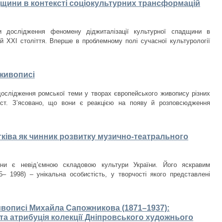
дщини в контексті соціокультурних трансформацій
ти дослідження феномену діджиталізації культурної спадщини в
ій ХХІ століття. Вперше в проблемному полі сучасної культурології
живописі
дослідження ромської теми у творах європейського живопису різних
 ст. З’ясовано, що вони є реакцією на появу й розповсюдження
ківа як чинник розвитку музично-театрального
ини є невід’ємною складовою культури України. Його яскравим
– 1998) – унікальна особистість, у творчості якого представлені
ивописі Михайла Сапожникова (1871–1937):
та атрибуція колекції Дніпровського художнього