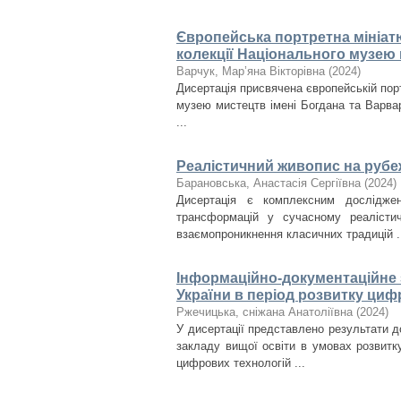
Європейська портретна мініатюр
колекції Національного музею 
Варчук, Мар’яна Вікторівна
(
2024
)
Дисертація присвячена європейській портр
музею мистецтв імені Богдана та Варвар
...
Реалістичний живопис на рубеж
Барановська, Анастасія Сергіївна
(
2024
)
Дисертація є комплексним дослідже
трансформацій у сучасному реалісти
взаємопроникнення класичних традицій .
Інформаційно-документаційне з
України в період розвитку циф
Ржечицька, сніжана Анатоліївна
(
2024
)
У дисертації представлено результати д
закладу вищої освіти в умовах розвитк
цифрових технологій ...