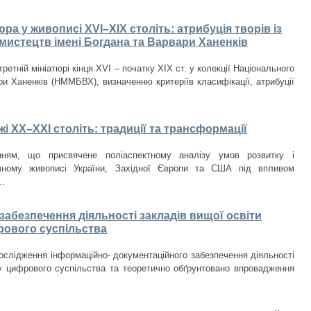
а у живописі XVI–XIX століть: атрибуція творів із
мистецтв імені Богдана та Варвари Ханенків
етній мініатюрі кінця XVI – початку XIX ст. у колекції Національного
и Ханенків (НММБВХ), визначенню критеріїв класифікації, атрибуції
і ХХ–ХХІ століть: традиції та трансформації
нням, що присвячене поліаспектному аналізу умов розвитку і
чному живописі України, Західної Європи та США під впливом
..
абезпечення діяльності закладів вищої освіти
рового суспільства
ослідження інформаційно- документаційного забезпечення діяльності
у цифрового суспільства та теоретично обґрунтовано впровадження