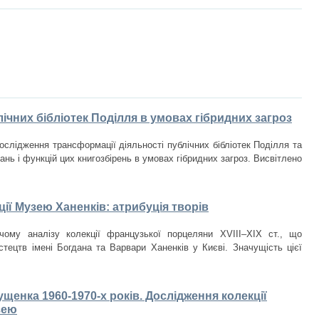
ічних бібліотек Поділля в умовах гібридних загроз
ослідження трансформації діяльності публічних бібліотек Поділля та
нь і функцій цих книгозбірень в умовах гібридних загроз. Висвітлено
ії Музею Ханенків: атрибуція творів
чому аналізу колекції французької порцеляни XVIII–XIX ст., що
стецтв імені Богдана та Варвари Ханенків у Києві. Значущість цієї
щенка 1960-1970-х років. Дослідження колекції
зею