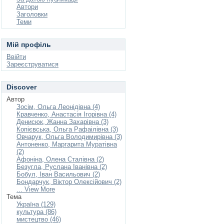
Автори
Заголовки
Теми
Мій профіль
Ввійти
Зареєструватися
Discover
Автор
Зосім, Ольга Леонідівна (4)
Кравченко, Анастасія Ігорівна (4)
Денисюк, Жанна Захарівна (3)
Копієвська, Ольга Рафаілівна (3)
Овчарук, Ольга Володимирівна (3)
Антоненко, Маргарита Муратівна
(2)
Афоніна, Олена Сталівна (2)
Безугла, Руслана Іванівна (2)
Бобул, Іван Васильович (2)
Бондарчук, Віктор Олексійович (2)
... View More
Тема
Україна (129)
культура (86)
мистецтво (46)