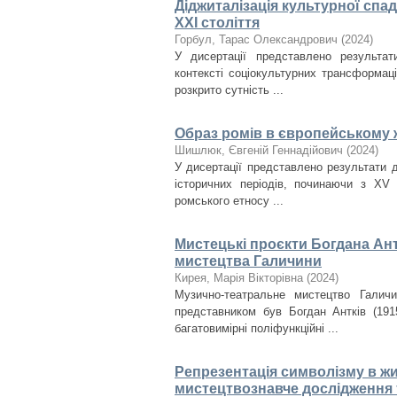
Діджиталізація культурної спа
ХХІ століття
Горбул, Тарас Олександрович
(
2024
)
У дисертації представлено результа
контексті соціокультурних трансформац
розкрито сутність ...
Образ ромів в європейському 
Шишлюк, Євгеній Геннадійович
(
2024
)
У дисертації представлено результати 
історичних періодів, починаючи з XV
ромського етносу ...
Мистецькі проєкти Богдана Ант
мистецтва Галичини
Кирея, Марія Вікторівна
(
2024
)
Музично-театральне мистецтво Галич
представником був Богдан Антків (1915
багатовимірні поліфункційні ...
Репрезентація символізму в ж
мистецтвознавче дослідження 