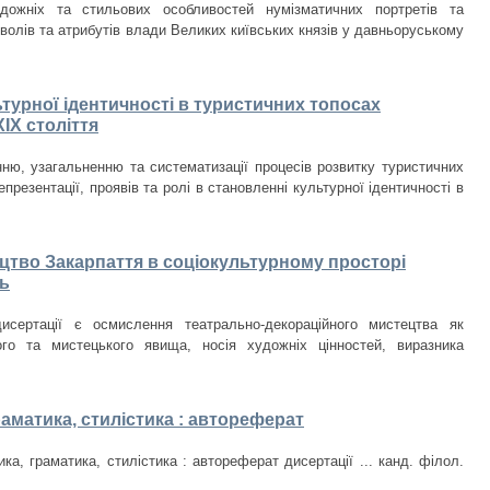
дожніх та стильових особливостей нумізматичних портретів та
волів та атрибутів влади Великих київських князів у давньоруському
ьтурної ідентичності в туристичних топосах
IX століття
ню, узагальненню та систематизації процесів розвитку туристичних
презентації, проявів та ролі в становленні культурної ідентичності в
цтво Закарпаття в соціокультурному просторі
ть
исертації є осмислення театрально-декораційного мистецтва як
ого та мистецького явища, носія художніх цінностей, виразника
раматика, стилістика : автореферат
ка, граматика, стилістика : автореферат дисертації ... канд. філол.