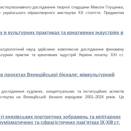
мистецтвознавчого дослідження творчої спадщини Миколи Глущенка,
в українського образотворчого мистецтва ХХ століття. Предметом
 в культурних практиках та креативних індустріях в
льтурологічній науці здійснено комплексне дослідження феномену
ьтурних практик та креативних індустрій України початку ХХІ ст.
в проєктах Венеційської бієнале: міжкультурний
 дослідження художніх, концептуальних та інституційних аспектів
истецтва на Венеційській бієнале впродовж 2001–2024 років. Ця
ті князівських портретних зображень та мілітарних
умізматичних та сфрагістичних пам’ятках ІХ-ХІІІ ст.