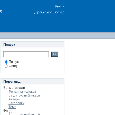
Ввійти
х
українська
English
Пошук
Пошук
Фонд
Перегляд
Всі матеріали
Фонди та колекції
За датою публикації
Автори
Заголовки
Теми
Фонд
За датою публикації