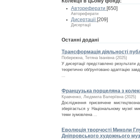
Колекції в цьому фонді:
Автореферати
[650]
Автореферати
Дисертації
[209]
Дисертації
Останні додані
Трансформація діяльності публ
Побережна, Тетяна Іванівна
(
2025
)
У дисертації представлено результати д
теоретично обґрунтовано адаптацію завда
...
Французька порцеляна з колекц
Кравченко, Людмила Валеріївна
(
2025
)
Дослідження присвячене мистецтвозна
зберігається у Національному музеї ми
теми зумовлена ...
Еволюція творчості Миколи Глу
Дніпровського художнього му