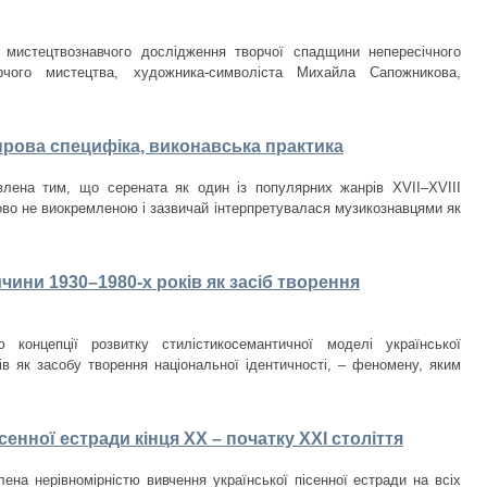
 мистецтвознавчого дослідження творчої спадщини непересічного
орчого мистецтва, художника-символіста Михайла Сапожникова,
нрова специфіка, виконавська практика
лена тим, що серената як один із популярних жанрів XVII–XVIII
ово не виокремленою і зазвичай інтерпретувалася музикознавцями як
чини 1930–1980-­х років як засіб творення
 концепції розвитку стилістикосемантичної моделі української
ків як засобу творення національної ідентичності, – феномену, яким
сенної естради кінця ХХ – початку ХХІ століття
ена нерівномірністю вивчення української пісенної естради на всіх