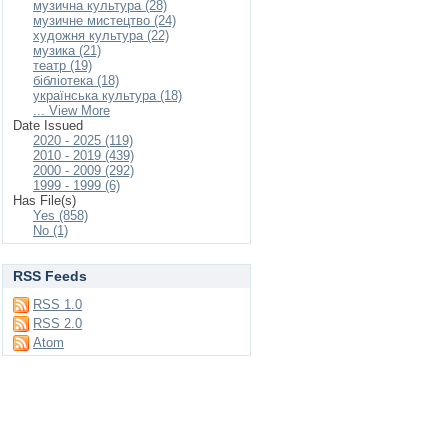
музична культура (28)
музичне мистецтво (24)
художня культура (22)
музика (21)
театр (19)
бібліотека (18)
українська культура (18)
... View More
Date Issued
2020 - 2025 (119)
2010 - 2019 (439)
2000 - 2009 (292)
1999 - 1999 (6)
Has File(s)
Yes (858)
No (1)
RSS Feeds
RSS 1.0
RSS 2.0
Atom