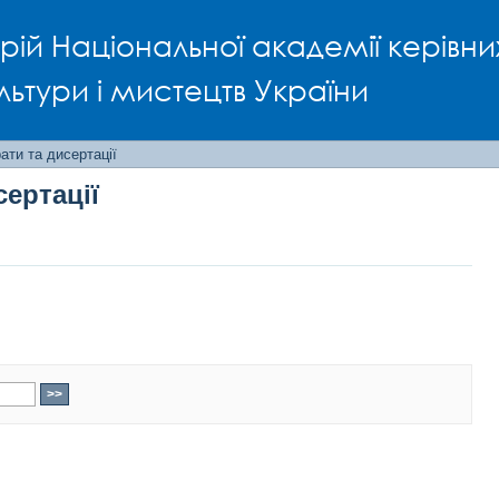
сертації
рій Національної академії керівни
льтури і мистецтв України
ти та дисертації
ертації