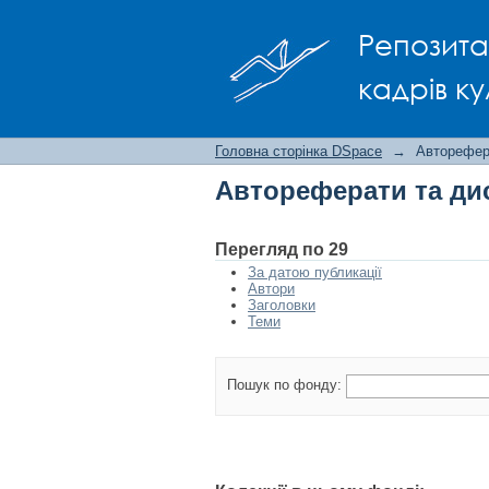
Автореферати та ди
Репозита
кадрів ку
Головна сторінка DSpace
→
Авторефера
Автореферати та дис
Перегляд по 29
За датою публикації
Автори
Заголовки
Теми
Пошук по фонду: