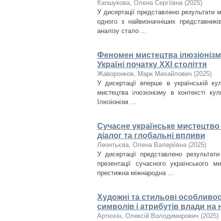
Капшукова, Олена Сергіївна
(
2025
)
У дисертації представлено результати 
одного з найвизначніших представникі
аналізу стало ...
Феномен мистецтва ілюзіонізму
Україні початку ХХІ століття
Жаворонков, Марк Михайлович
(
2025
)
У дисертації вперше в українській ку
мистецтва ілюзіонізму в контексті кул
Ілюзіонізм ...
Сучасне українське мистецтво 
діалог та глобальні впливи
Леонтьєва, Олена Валеріївна
(
2025
)
У дисертації представлено результати
презентації сучасного українського м
престижна міжнародна ...
Художні та стильові особливос
символів і атрибутів влади на н
Артюхін, Олексій Володимирович
(
2025
)