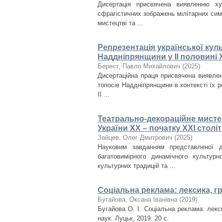
Дисертація присвячена виявленню ху
сфрагістичних зображень мілітарних сим
мистецтві та ...
Репрезентація української кул
Наддніпрянщини у ІІ половині X
Берест, Павло Михайлович
(
2025
)
Дисертаційна праця присвячена виявлен
топосів Наддніпрянщини в контексті їх ре
ІІ ...
Театрально-декораційне мисте
України ХХ – початку ХХІ столі
Зайцев, Олег Дмитрович
(
2025
)
Науковим завданням представленої д
багатовимірного динамічного культурн
культурних традицій та ...
Соціальна реклама: лексика, г
Бугайова, Оксана Іванівна
(
2019
)
Бугайова О. І. Соціальна реклама: лекси
наук. Луцьк, 2019. 20 с.