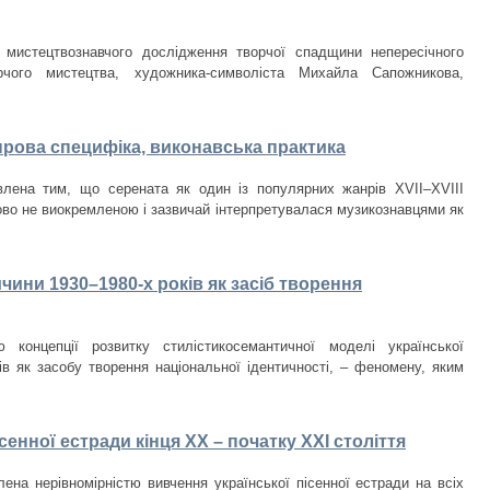
 мистецтвознавчого дослідження творчої спадщини непересічного
орчого мистецтва, художника-символіста Михайла Сапожникова,
нрова специфіка, виконавська практика
лена тим, що серената як один із популярних жанрів XVII–XVIII
ово не виокремленою і зазвичай інтерпретувалася музикознавцями як
чини 1930–1980-­х років як засіб творення
 концепції розвитку стилістикосемантичної моделі української
ків як засобу творення національної ідентичності, – феномену, яким
сенної естради кінця ХХ – початку ХХІ століття
ена нерівномірністю вивчення української пісенної естради на всіх