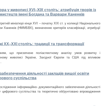
а у живописі XVI–XIX століть: атрибуція творів із
мистецтв імені Богдана та Варвари Ханенків
етній мініатюрі кінця XVI – початку XIX ст. у колекції Національного
и Ханенків (НММБВХ), визначенню критеріїв класифікації, атрибуції
і ХХ–ХХІ століть: традиції та трансформації
нням, що присвячене поліаспектному аналізу умов розвитку і
чному живописі України, Західної Європи та США під впливом
..
абезпечення діяльності закладів вищої освіти
рового суспільства
ослідження інформаційно- документаційного забезпечення діяльності
у цифрового суспільства та теоретично обґрунтовано впровадження