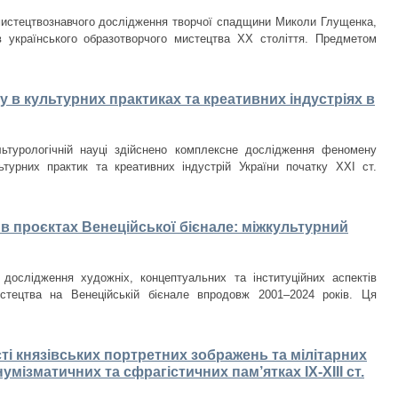
мистецтвознавчого дослідження творчої спадщини Миколи Глущенка,
в українського образотворчого мистецтва ХХ століття. Предметом
 в культурних практиках та креативних індустріях в
льтурологічній науці здійснено комплексне дослідження феномену
ьтурних практик та креативних індустрій України початку ХХІ ст.
в проєктах Венеційської бієнале: міжкультурний
 дослідження художніх, концептуальних та інституційних аспектів
истецтва на Венеційській бієнале впродовж 2001–2024 років. Ця
ті князівських портретних зображень та мілітарних
умізматичних та сфрагістичних пам’ятках ІХ-ХІІІ ст.