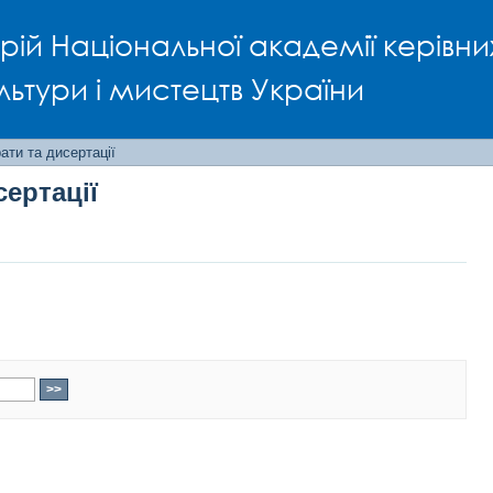
сертації
рій Національної академії керівни
льтури і мистецтв України
ти та дисертації
ертації