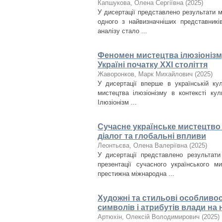
Капшукова, Олена Сергіївна
(
2025
)
У дисертації представлено результати 
одного з найвизначніших представникі
аналізу стало ...
Феномен мистецтва ілюзіонізму
Україні початку ХХІ століття
Жаворонков, Марк Михайлович
(
2025
)
У дисертації вперше в українській ку
мистецтва ілюзіонізму в контексті кул
Ілюзіонізм ...
Сучасне українське мистецтво 
діалог та глобальні впливи
Леонтьєва, Олена Валеріївна
(
2025
)
У дисертації представлено результати
презентації сучасного українського м
престижна міжнародна ...
Художні та стильові особливос
символів і атрибутів влади на н
Артюхін, Олексій Володимирович
(
2025
)