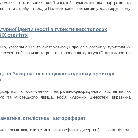
дожніх та стильових особливостей нумізматичних портретів та
волів та атрибутів влади Великих київських князів у давньоруському
ьтурної ідентичності в туристичних топосах
IX століття
ню, узагальненню та систематизації процесів розвитку туристичних
презентації, проявів та ролі в становленні культурної ідентичності в
цтво Закарпаття в соціокультурному просторі
ть
исертації є осмислення театрально-декораційного мистецтва як
ого та мистецького явища, носія художніх цінностей, виразника
раматика, стилістика : автореферат
ка, граматика, стилістика : автореферат дисертації ... канд. філол.