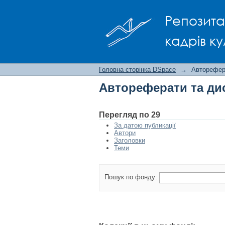
Автореферати та ди
Репозита
кадрів ку
Головна сторінка DSpace
→
Авторефера
Автореферати та дис
Перегляд по 29
За датою публикації
Автори
Заголовки
Теми
Пошук по фонду: