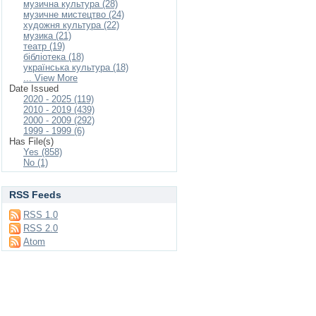
музична культура (28)
музичне мистецтво (24)
художня культура (22)
музика (21)
театр (19)
бібліотека (18)
українська культура (18)
... View More
Date Issued
2020 - 2025 (119)
2010 - 2019 (439)
2000 - 2009 (292)
1999 - 1999 (6)
Has File(s)
Yes (858)
No (1)
RSS Feeds
RSS 1.0
RSS 2.0
Atom