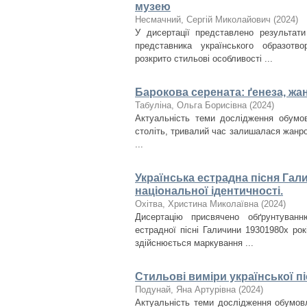
музею
Несмачний, Сергій Миколайович
(
2024
)
У дисертації представлено результати
представника українського образотв
розкрито стильові особливості ...
Барокова серената: ґенеза, жа
Табуліна, Ольга Борисівна
(
2024
)
Актуальність теми дослідження обумов
століть, тривалий час залишалася жанр
...
Українська естрадна пісня Гали
національної ідентичності.
Охітва, Христина Миколаївна
(
2024
)
Дисертацію присвячено обґрунтуванню
естрадної пісні Галичини 1930­1980­х ро
здійснюється маркування ...
Стильові виміри української пі
Подунай, Яна Артурівна
(
2024
)
Актуальність теми дослідження обумовл