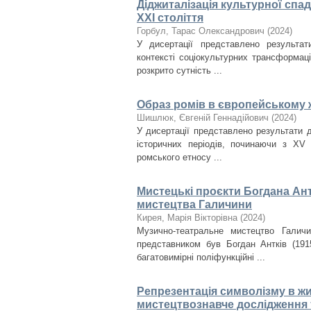
Діджиталізація культурної спа
ХХІ століття
Горбул, Тарас Олександрович
(
2024
)
У дисертації представлено результа
контексті соціокультурних трансформац
розкрито сутність ...
Образ ромів в європейському 
Шишлюк, Євгеній Геннадійович
(
2024
)
У дисертації представлено результати 
історичних періодів, починаючи з XV
ромського етносу ...
Мистецькі проєкти Богдана Ант
мистецтва Галичини
Кирея, Марія Вікторівна
(
2024
)
Музично-театральне мистецтво Галич
представником був Богдан Антків (1915
багатовимірні поліфункційні ...
Репрезентація символізму в ж
мистецтвознавче дослідження 