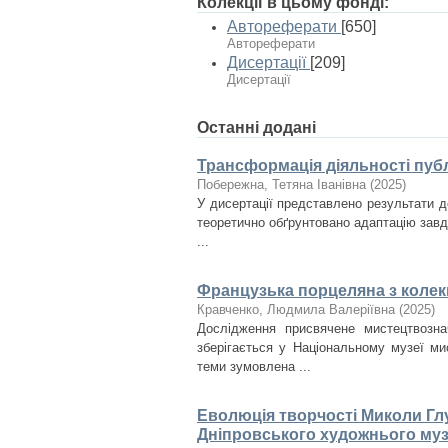
Колекції в цьому фонді:
Автореферати
[650]
Автореферати
Дисертації
[209]
Дисертації
Останні додані
Трансформація діяльності публ
Побережна, Тетяна Іванівна
(
2025
)
У дисертації представлено результати д
теоретично обґрунтовано адаптацію завда
...
Французька порцеляна з колекц
Кравченко, Людмила Валеріївна
(
2025
)
Дослідження присвячене мистецтвозна
зберігається у Національному музеї ми
теми зумовлена ...
Еволюція творчості Миколи Глу
Дніпровського художнього му