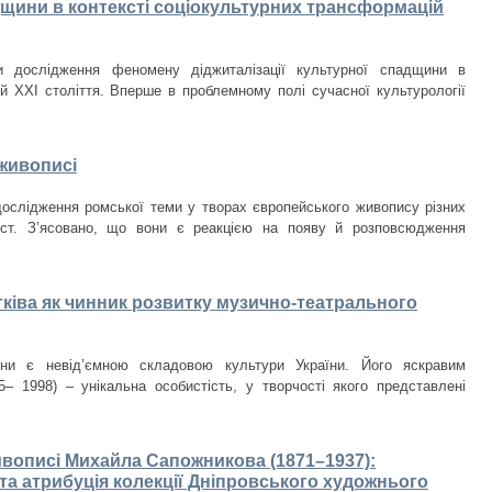
дщини в контексті соціокультурних трансформацій
ти дослідження феномену діджиталізації культурної спадщини в
ій ХХІ століття. Вперше в проблемному полі сучасної культурології
живописі
дослідження ромської теми у творах європейського живопису різних
 ст. З’ясовано, що вони є реакцією на появу й розповсюдження
ківа як чинник розвитку музично-театрального
ини є невід’ємною складовою культури України. Його яскравим
– 1998) – унікальна особистість, у творчості якого представлені
ивописі Михайла Сапожникова (1871–1937):
та атрибуція колекції Дніпровського художнього