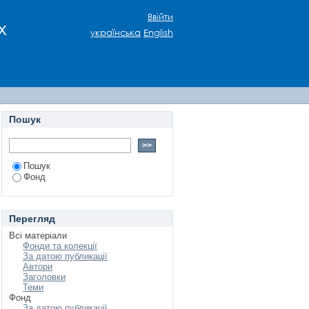
Ввійти
х
українська
English
Пошук
Пошук
Фонд
Перегляд
Всі матеріали
Фонди та колекції
За датою публикації
Автори
Заголовки
Теми
Фонд
За датою публикації