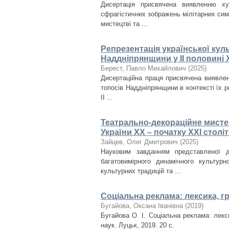
Дисертація присвячена виявленню ху
сфрагістичних зображень мілітарних сим
мистецтві та ...
Репрезентація української кул
Наддніпрянщини у ІІ половині X
Берест, Павло Михайлович
(
2025
)
Дисертаційна праця присвячена виявлен
топосів Наддніпрянщини в контексті їх ре
ІІ ...
Театрально-декораційне мисте
України ХХ – початку ХХІ столі
Зайцев, Олег Дмитрович
(
2025
)
Науковим завданням представленої д
багатовимірного динамічного культурн
культурних традицій та ...
Соціальна реклама: лексика, г
Бугайова, Оксана Іванівна
(
2019
)
Бугайова О. І. Соціальна реклама: лекси
наук. Луцьк, 2019. 20 с.