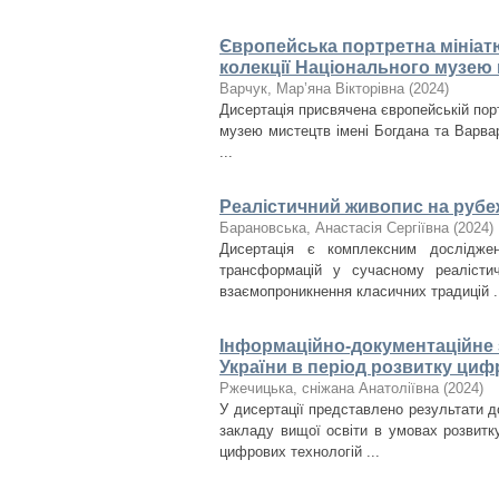
Європейська портретна мініатюр
колекції Національного музею 
Варчук, Мар’яна Вікторівна
(
2024
)
Дисертація присвячена європейській портр
музею мистецтв імені Богдана та Варвар
...
Реалістичний живопис на рубеж
Барановська, Анастасія Сергіївна
(
2024
)
Дисертація є комплексним дослідже
трансформацій у сучасному реалісти
взаємопроникнення класичних традицій .
Інформаційно-документаційне з
України в період розвитку циф
Ржечицька, сніжана Анатоліївна
(
2024
)
У дисертації представлено результати д
закладу вищої освіти в умовах розвитк
цифрових технологій ...