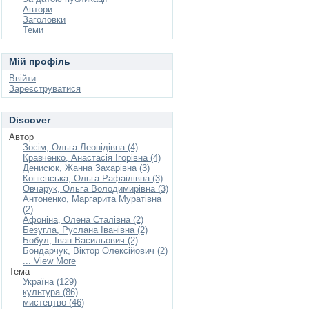
Автори
Заголовки
Теми
Мій профіль
Ввійти
Зареєструватися
Discover
Автор
Зосім, Ольга Леонідівна (4)
Кравченко, Анастасія Ігорівна (4)
Денисюк, Жанна Захарівна (3)
Копієвська, Ольга Рафаілівна (3)
Овчарук, Ольга Володимирівна (3)
Антоненко, Маргарита Муратівна
(2)
Афоніна, Олена Сталівна (2)
Безугла, Руслана Іванівна (2)
Бобул, Іван Васильович (2)
Бондарчук, Віктор Олексійович (2)
... View More
Тема
Україна (129)
культура (86)
мистецтво (46)