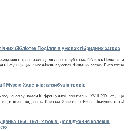
ічних бібліотек Поділля в умовах гібридних загроз
ослідження трансформації діяльності публічних бібліотек Поділля та
нь і функцій цих книгозбірень в умовах гібридних загроз. Висвітлено
ії Музею Ханенків: атрибуція творів
чому аналізу колекції французької порцеляни XVIII–XIX ст., що
стецтв імені Богдана та Варвари Ханенків у Києві. Значущість цієї
щенка 1960-1970-х років. Дослідження колекції
зею