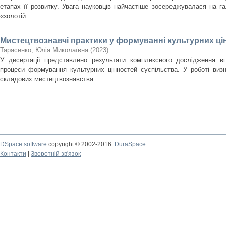
етапах її розвитку. Увага науковців найчастіше зосереджувалася на гал
«золотій ...
Мистецтвознавчі практики у формуванні культурних ці
Тарасенко, Юлія Миколаївна
(
2023
)
У дисертації представлено результати комплексного дослідження в
процеси формування культурних цінностей суспільства. У роботі виз
складових мистецтвознавства ...
DSpace software
copyright © 2002-2016
DuraSpace
Контакти
|
Зворотній зв'язок