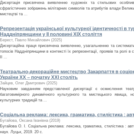
Дисертація присвячена виявленню художніх та стильових особлив
сфрагістичних зображень мілітарних символів та атрибутів влади Велики
мистецтві та ...
Репрезентація української культурної ідентичності в т
Наддніпрянщини у ІІ половині XIX століття
Берест, Павло Михайлович
(
2025
)
Дисертаційна праця присвячена виявленню, узагальненню та систематиз
топосів Наддніпрянщини в контексті їх репрезентації, проявів та ролі в 
ІІ ...
Театрально-декораційне мистецтво Закарпаття в соціо
України ХХ – початку ХХІ століть
Зайцев, Олег Дмитрович
(
2025
)
Науковим завданням представленої дисертації є осмислення театр
багатовимірного динамічного культурного та мистецького явища, но
культурних традицій та ...
Соціальна реклама: лексика, граматика, стилістика : а
Бугайова, Оксана Іванівна
(
2019
)
Бугайова О. І. Соціальна реклама: лексика, граматика, стилістика : авт
наук. Луцьк, 2019. 20 с.