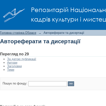
Автореферати та дисертації
Репозитарій Національно
кадрів культури і мисте
Головна сторінка DSpace
→
Автореферати та дисертації
Автореферати та дисертації
Перегляд по 29
За датою публикації
Автори
Заголовки
Теми
Пошук по фонду: