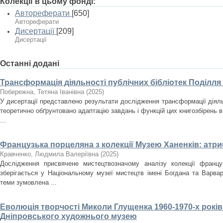
Колекції в цьому фонді:
Автореферати
[650]
Автореферати
Дисертації
[209]
Дисертації
Останні додані
Трансформація діяльності публічних бібліотек Поділля
Побережна, Тетяна Іванівна
(
2025
)
У дисертації представлено результати дослідження трансформації діяльн
теоретично обґрунтовано адаптацію завдань і функцій цих книгозбірень в
...
Французька порцеляна з колекції Музею Ханенків: атри
Кравченко, Людмила Валеріївна
(
2025
)
Дослідження присвячене мистецтвозначому аналізу колекції францу
зберігається у Національному музеї мистецтв імені Богдана та Варвар
теми зумовлена ...
Еволюція творчості Миколи Глущенка 1960-1970-х років
Дніпровського художнього музею