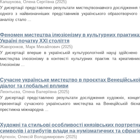
Капшукова, Олена Сергіївна
(
2025
)
У дисертації представлено результати мистецтвознавчого дослідження
одного з найвизначніших представників українського образотворчого
аналізу стало ...
Феномен мистецтва ілюзіонізму в культурних практиках
Україні початку ХХІ століття
Жаворонков, Марк Михайлович
(
2025
)
У дисертації вперше в українській культурологічній науці здійснен
мистецтва ілюзіонізму в контексті культурних практик та креативних
Ілюзіонізм ...
Сучасне українське мистецтво в проєктах Венеційської
діалог та глобальні впливи
Леонтьєва, Олена Валеріївна
(
2025
)
У дисертації представлено результати дослідження художніх, концеп
презентації сучасного українського мистецтва на Венеційській біє
престижна міжнародна ...
Художні та стильові особливості князівських портретн
символів і атрибутів влади на нумізматичних та сфрагіст
Артюхін, Олексій Володимирович
(
2025
)