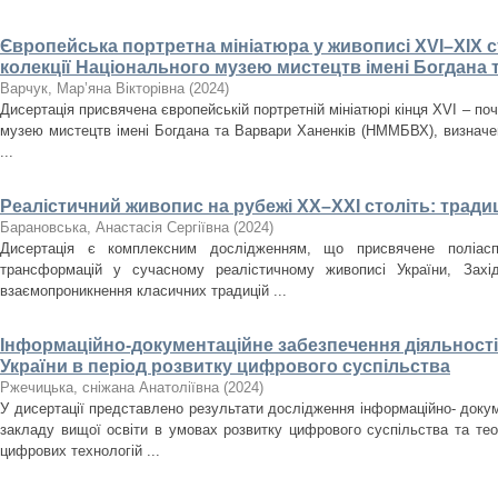
Європейська портретна мініатюра у живописі XVI–XIX ст
колекції Національного музею мистецтв імені Богдана 
Варчук, Мар’яна Вікторівна
(
2024
)
Дисертація присвячена європейській портретній мініатюрі кінця XVI – поч
музею мистецтв імені Богдана та Варвари Ханенків (НММБВХ), визначенн
...
Реалістичний живопис на рубежі ХХ–ХХІ століть: традиц
Барановська, Анастасія Сергіївна
(
2024
)
Дисертація є комплексним дослідженням, що присвячене поліасп
трансформацій у сучасному реалістичному живописі України, Зах
взаємопроникнення класичних традицій ...
Інформаційно-документаційне забезпечення діяльності 
України в період розвитку цифрового суспільства
Ржечицька, сніжана Анатоліївна
(
2024
)
У дисертації представлено результати дослідження інформаційно- докум
закладу вищої освіти в умовах розвитку цифрового суспільства та те
цифрових технологій ...