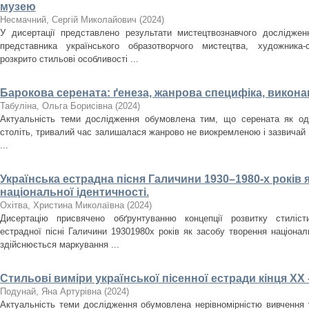
музею
Несмачний, Сергій Миколайович
(
2024
)
У дисертації представлено результати мистецтвознавчого досліджен
представника українського образотворчого мистецтва, художника
розкрито стильові особливості ...
Барокова серената: ґенеза, жанрова специфіка, викона
Табуліна, Ольга Борисівна
(
2024
)
Актуальність теми дослідження обумовлена тим, що серената як оди
століть, тривалий час залишалася жанрово не виокремленою і зазвичай
...
Українська естрадна пісня Галичини 1930–1980-­х років 
національної ідентичності.
Охітва, Христина Миколаївна
(
2024
)
Дисертацію присвячено обґрунтуванню концепції розвитку стилісти
естрадної пісні Галичини 1930­1980­х років як засобу творення націона
здійснюється маркування ...
Стильові виміри української пісенної естради кінця ХХ 
Подунай, Яна Артурівна
(
2024
)
Актуальність теми дослідження обумовлена нерівномірністю вивчення у