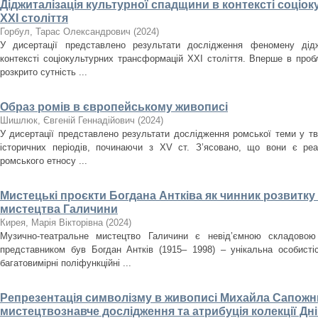
Діджиталізація культурної спадщини в контексті соці
ХХІ століття
Горбул, Тарас Олександрович
(
2024
)
У дисертації представлено результати дослідження феномену дідж
контексті соціокультурних трансформацій ХХІ століття. Вперше в проб
розкрито сутність ...
Образ ромів в європейському живописі
Шишлюк, Євгеній Геннадійович
(
2024
)
У дисертації представлено результати дослідження ромської теми у тв
історичних періодів, починаючи з XV ст. З’ясовано, що вони є ре
ромського етносу ...
Мистецькі проєкти Богдана Антківа як чинник розвитк
мистецтва Галичини
Кирея, Марія Вікторівна
(
2024
)
Музично-театральне мистецтво Галичини є невід’ємною складовою
представником був Богдан Антків (1915– 1998) – унікальна особистіс
багатовимірні поліфункційні ...
Репрезентація символізму в живописі Михайла Сапожни
мистецтвознавче дослідження та атрибуція колекції Д