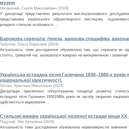
музею
Несмачний, Сергій Миколайович
(
2024
)
У дисертації представлено результати мистецтвознавчого досліджен
представника українського образотворчого мистецтва, художника
розкрито стильові особливості ...
Барокова серената: ґенеза, жанрова специфіка, викона
Табуліна, Ольга Борисівна
(
2024
)
Актуальність теми дослідження обумовлена тим, що серената як оди
століть, тривалий час залишалася жанрово не виокремленою і зазвичай
...
Українська естрадна пісня Галичини 1930–1980-­х років 
національної ідентичності.
Охітва, Христина Миколаївна
(
2024
)
Дисертацію присвячено обґрунтуванню концепції розвитку стилісти
естрадної пісні Галичини 1930­1980­х років як засобу творення націона
здійснюється маркування ...
Стильові виміри української пісенної естради кінця ХХ 
Подунай, Яна Артурівна
(
2024
)
Актуальність теми дослідження обумовлена нерівномірністю вивчення у