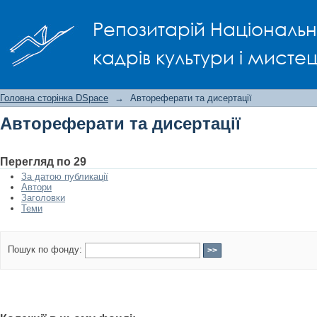
Автореферати та дисертації
Репозитарій Національно
кадрів культури і мисте
Головна сторінка DSpace
→
Автореферати та дисертації
Автореферати та дисертації
Перегляд по 29
За датою публикації
Автори
Заголовки
Теми
Пошук по фонду: