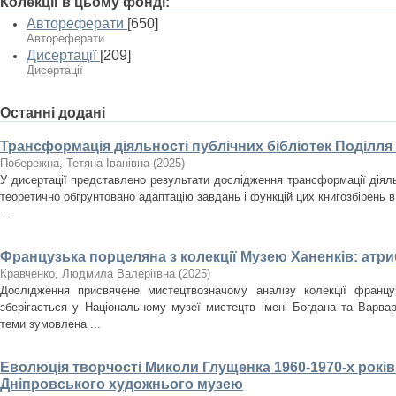
Колекції в цьому фонді:
Автореферати
[650]
Автореферати
Дисертації
[209]
Дисертації
Останні додані
Трансформація діяльності публічних бібліотек Поділля
Побережна, Тетяна Іванівна
(
2025
)
У дисертації представлено результати дослідження трансформації діяльн
теоретично обґрунтовано адаптацію завдань і функцій цих книгозбірень в
...
Французька порцеляна з колекції Музею Ханенків: атри
Кравченко, Людмила Валеріївна
(
2025
)
Дослідження присвячене мистецтвозначому аналізу колекції францу
зберігається у Національному музеї мистецтв імені Богдана та Варвар
теми зумовлена ...
Еволюція творчості Миколи Глущенка 1960-1970-х років
Дніпровського художнього музею