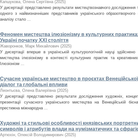
Капшукова, Олена Сергіївна
(
2025
)
У дисертації представлено результати мистецтвознавчого дослідження
одного з найвизначніших представників українського образотворчого
аналізу стало ...
Феномен мистецтва ілюзіонізму в культурних практиках
Україні початку ХХІ століття
Жаворонков, Марк Михайлович
(
2025
)
У дисертації вперше в українській культурологічній науці здійснен
мистецтва ілюзіонізму в контексті культурних практик та креативних
Ілюзіонізм ...
Сучасне українське мистецтво в проєктах Венеційської
діалог та глобальні впливи
Леонтьєва, Олена Валеріївна
(
2025
)
У дисертації представлено результати дослідження художніх, концеп
презентації сучасного українського мистецтва на Венеційській біє
престижна міжнародна ...
Художні та стильові особливості князівських портретн
символів і атрибутів влади на нумізматичних та сфрагіст
Артюхін, Олексій Володимирович
(
2025
)