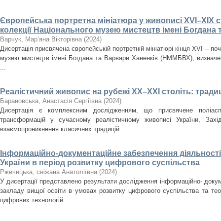
Європейська портретна мініатюра у живописі XVI–XIX ст
колекції Національного музею мистецтв імені Богдана 
Варчук, Мар’яна Вікторівна
(
2024
)
Дисертація присвячена європейській портретній мініатюрі кінця XVI – поч
музею мистецтв імені Богдана та Варвари Ханенків (НММБВХ), визначенн
...
Реалістичний живопис на рубежі ХХ–ХХІ століть: традиц
Барановська, Анастасія Сергіївна
(
2024
)
Дисертація є комплексним дослідженням, що присвячене поліасп
трансформацій у сучасному реалістичному живописі України, Зах
взаємопроникнення класичних традицій ...
Інформаційно-документаційне забезпечення діяльності 
України в період розвитку цифрового суспільства
Ржечицька, сніжана Анатоліївна
(
2024
)
У дисертації представлено результати дослідження інформаційно- докум
закладу вищої освіти в умовах розвитку цифрового суспільства та те
цифрових технологій ...