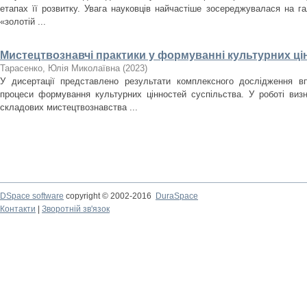
етапах її розвитку. Увага науковців найчастіше зосереджувалася на гал
«золотій ...
Мистецтвознавчі практики у формуванні культурних ці
Тарасенко, Юлія Миколаївна
(
2023
)
У дисертації представлено результати комплексного дослідження в
процеси формування культурних цінностей суспільства. У роботі виз
складових мистецтвознавства ...
DSpace software
copyright © 2002-2016
DuraSpace
Контакти
|
Зворотній зв'язок