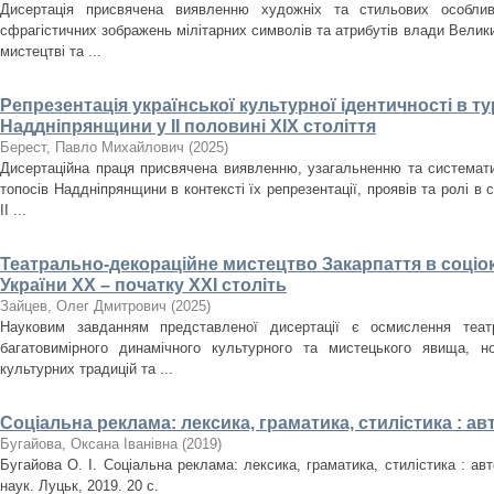
Дисертація присвячена виявленню художніх та стильових особлив
сфрагістичних зображень мілітарних символів та атрибутів влади Велики
мистецтві та ...
Репрезентація української культурної ідентичності в т
Наддніпрянщини у ІІ половині XIX століття
Берест, Павло Михайлович
(
2025
)
Дисертаційна праця присвячена виявленню, узагальненню та систематиз
топосів Наддніпрянщини в контексті їх репрезентації, проявів та ролі в 
ІІ ...
Театрально-декораційне мистецтво Закарпаття в соціо
України ХХ – початку ХХІ століть
Зайцев, Олег Дмитрович
(
2025
)
Науковим завданням представленої дисертації є осмислення театр
багатовимірного динамічного культурного та мистецького явища, но
культурних традицій та ...
Соціальна реклама: лексика, граматика, стилістика : а
Бугайова, Оксана Іванівна
(
2019
)
Бугайова О. І. Соціальна реклама: лексика, граматика, стилістика : авт
наук. Луцьк, 2019. 20 с.