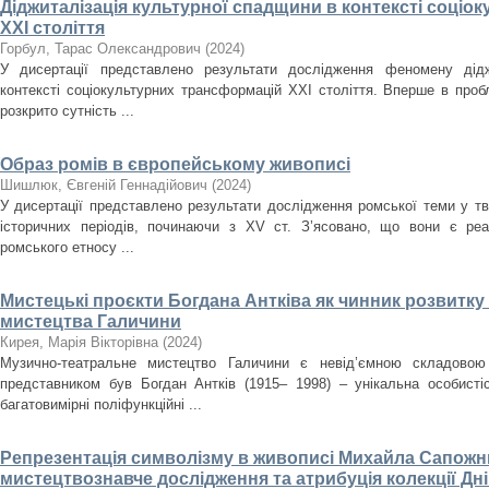
Діджиталізація культурної спадщини в контексті соці
ХХІ століття
Горбул, Тарас Олександрович
(
2024
)
У дисертації представлено результати дослідження феномену дідж
контексті соціокультурних трансформацій ХХІ століття. Вперше в проб
розкрито сутність ...
Образ ромів в європейському живописі
Шишлюк, Євгеній Геннадійович
(
2024
)
У дисертації представлено результати дослідження ромської теми у тв
історичних періодів, починаючи з XV ст. З’ясовано, що вони є ре
ромського етносу ...
Мистецькі проєкти Богдана Антківа як чинник розвитк
мистецтва Галичини
Кирея, Марія Вікторівна
(
2024
)
Музично-театральне мистецтво Галичини є невід’ємною складовою
представником був Богдан Антків (1915– 1998) – унікальна особистіс
багатовимірні поліфункційні ...
Репрезентація символізму в живописі Михайла Сапожни
мистецтвознавче дослідження та атрибуція колекції Д