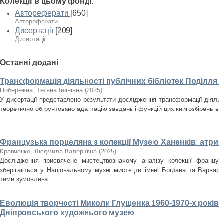
Колекції в цьому фонді:
Автореферати
[650]
Автореферати
Дисертації
[209]
Дисертації
Останні додані
Трансформація діяльності публічних бібліотек Поділля
Побережна, Тетяна Іванівна
(
2025
)
У дисертації представлено результати дослідження трансформації діяльн
теоретично обґрунтовано адаптацію завдань і функцій цих книгозбірень в
...
Французька порцеляна з колекції Музею Ханенків: атри
Кравченко, Людмила Валеріївна
(
2025
)
Дослідження присвячене мистецтвозначому аналізу колекції францу
зберігається у Національному музеї мистецтв імені Богдана та Варвар
теми зумовлена ...
Еволюція творчості Миколи Глущенка 1960-1970-х років
Дніпровського художнього музею