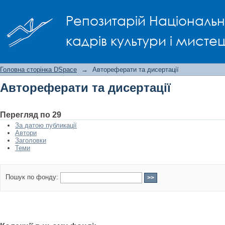
Автореферати та дисертації
Репозитарій Національно
кадрів культури і мисте
Головна сторінка DSpace
→
Автореферати та дисертації
Автореферати та дисертації
Перегляд по 29
За датою публикації
Автори
Заголовки
Теми
Пошук по фонду: