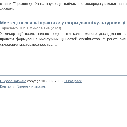
етапах її розвитку. Увага науковців найчастіше зосереджувалася на гал
«золотій ...
Мистецтвознавчі практики у формуванні культурних ці
Тарасенко, Юлія Миколаївна
(
2023
)
У дисертації представлено результати комплексного дослідження в
процеси формування культурних цінностей суспільства. У роботі виз
складових мистецтвознавства ...
DSpace software
copyright © 2002-2016
DuraSpace
Контакти
|
Зворотній зв'язок