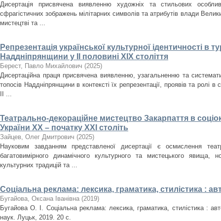
Дисертація присвячена виявленню художніх та стильових особлив
сфрагістичних зображень мілітарних символів та атрибутів влади Велики
мистецтві та ...
Репрезентація української культурної ідентичності в т
Наддніпрянщини у ІІ половині XIX століття
Берест, Павло Михайлович
(
2025
)
Дисертаційна праця присвячена виявленню, узагальненню та систематиз
топосів Наддніпрянщини в контексті їх репрезентації, проявів та ролі в 
ІІ ...
Театрально-декораційне мистецтво Закарпаття в соціо
України ХХ – початку ХХІ століть
Зайцев, Олег Дмитрович
(
2025
)
Науковим завданням представленої дисертації є осмислення театр
багатовимірного динамічного культурного та мистецького явища, но
культурних традицій та ...
Соціальна реклама: лексика, граматика, стилістика : а
Бугайова, Оксана Іванівна
(
2019
)
Бугайова О. І. Соціальна реклама: лексика, граматика, стилістика : авт
наук. Луцьк, 2019. 20 с.