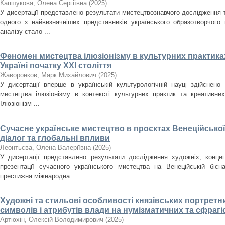
Капшукова, Олена Сергіївна
(
2025
)
У дисертації представлено результати мистецтвознавчого дослідження
одного з найвизначніших представників українського образотворчого
аналізу стало ...
Феномен мистецтва ілюзіонізму в культурних практиках
Україні початку ХХІ століття
Жаворонков, Марк Михайлович
(
2025
)
У дисертації вперше в українській культурологічній науці здійснен
мистецтва ілюзіонізму в контексті культурних практик та креативних
Ілюзіонізм ...
Сучасне українське мистецтво в проєктах Венеційської
діалог та глобальні впливи
Леонтьєва, Олена Валеріївна
(
2025
)
У дисертації представлено результати дослідження художніх, концеп
презентації сучасного українського мистецтва на Венеційській біє
престижна міжнародна ...
Художні та стильові особливості князівських портретн
символів і атрибутів влади на нумізматичних та сфрагіст
Артюхін, Олексій Володимирович
(
2025
)