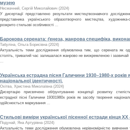
музею
Несмачний, Сергій Миколайович
(
2024
)
У дисертації представлено результати мистецтвознавчого досліджен
представника українського образотворчого мистецтва, художника
розкрито стильові особливості ...
Барокова серената: ґенеза, жанрова специфіка, викона
Табуліна, Ольга Борисівна
(
2024
)
Актуальність теми дослідження обумовлена тим, що серената як оди
століть, тривалий час залишалася жанрово не виокремленою і зазвичай
...
Українська естрадна пісня Галичини 1930–1980-­х років 
національної ідентичності.
Охітва, Христина Миколаївна
(
2024
)
Дисертацію присвячено обґрунтуванню концепції розвитку стилісти
естрадної пісні Галичини 1930­1980­х років як засобу творення націона
здійснюється маркування ...
Стильові виміри української пісенної естради кінця ХХ 
Подунай, Яна Артурівна
(
2024
)
Актуальність теми дослідження обумовлена нерівномірністю вивчення у