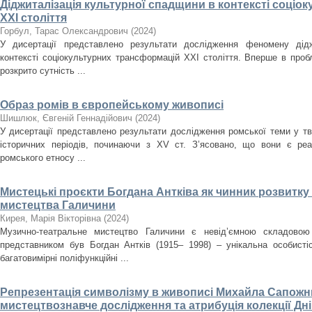
Діджиталізація культурної спадщини в контексті соці
ХХІ століття
Горбул, Тарас Олександрович
(
2024
)
У дисертації представлено результати дослідження феномену дідж
контексті соціокультурних трансформацій ХХІ століття. Вперше в проб
розкрито сутність ...
Образ ромів в європейському живописі
Шишлюк, Євгеній Геннадійович
(
2024
)
У дисертації представлено результати дослідження ромської теми у тв
історичних періодів, починаючи з XV ст. З’ясовано, що вони є ре
ромського етносу ...
Мистецькі проєкти Богдана Антківа як чинник розвитк
мистецтва Галичини
Кирея, Марія Вікторівна
(
2024
)
Музично-театральне мистецтво Галичини є невід’ємною складовою
представником був Богдан Антків (1915– 1998) – унікальна особистіс
багатовимірні поліфункційні ...
Репрезентація символізму в живописі Михайла Сапожни
мистецтвознавче дослідження та атрибуція колекції Д