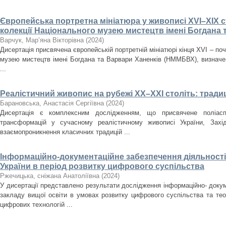
Європейська портретна мініатюра у живописі XVI–XIX ст
колекції Національного музею мистецтв імені Богдана 
Варчук, Мар’яна Вікторівна
(
2024
)
Дисертація присвячена європейській портретній мініатюрі кінця XVI – поч
музею мистецтв імені Богдана та Варвари Ханенків (НММБВХ), визначенн
...
Реалістичний живопис на рубежі ХХ–ХХІ століть: традиц
Барановська, Анастасія Сергіївна
(
2024
)
Дисертація є комплексним дослідженням, що присвячене поліасп
трансформацій у сучасному реалістичному живописі України, Зах
взаємопроникнення класичних традицій ...
Інформаційно-документаційне забезпечення діяльності 
України в період розвитку цифрового суспільства
Ржечицька, сніжана Анатоліївна
(
2024
)
У дисертації представлено результати дослідження інформаційно- докум
закладу вищої освіти в умовах розвитку цифрового суспільства та те
цифрових технологій ...