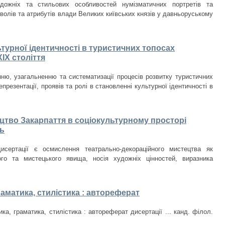
дожніх та стильових особливостей нумізматичних портретів та
волів та атрибутів влади Великих київських князів у давньоруському
ьтурної ідентичності в туристичних топосах
IX століття
ню, узагальненню та систематизації процесів розвитку туристичних
презентації, проявів та ролі в становленні культурної ідентичності в
цтво Закарпаття в соціокультурному просторі
ть
исертації є осмислення театрально-декораційного мистецтва як
ого та мистецького явища, носія художніх цінностей, виразника
раматика, стилістика : автореферат
ка, граматика, стилістика : автореферат дисертації ... канд. філол.