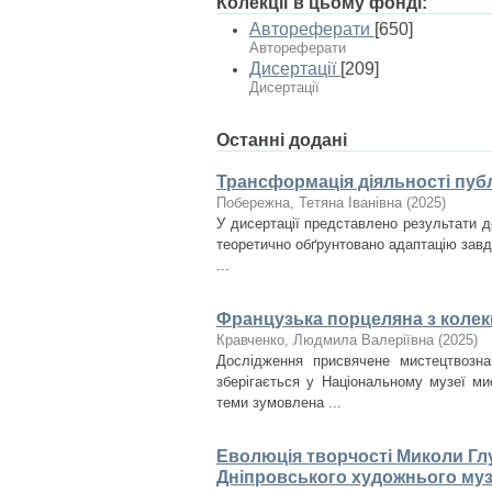
Колекції в цьому фонді:
Автореферати
[650]
Автореферати
Дисертації
[209]
Дисертації
Останні додані
Трансформація діяльності публ
Побережна, Тетяна Іванівна
(
2025
)
У дисертації представлено результати д
теоретично обґрунтовано адаптацію завда
...
Французька порцеляна з колекц
Кравченко, Людмила Валеріївна
(
2025
)
Дослідження присвячене мистецтвозна
зберігається у Національному музеї ми
теми зумовлена ...
Еволюція творчості Миколи Глу
Дніпровського художнього му