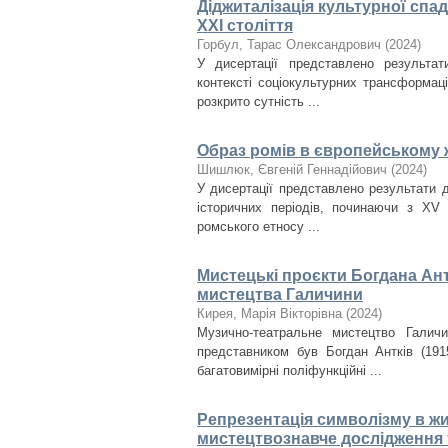
Діджиталізація культурної спа
ХХІ століття
Горбул, Тарас Олександрович
(
2024
)
У дисертації представлено результа
контексті соціокультурних трансформац
розкрито сутність ...
Образ ромів в європейському 
Шишлюк, Євгеній Геннадійович
(
2024
)
У дисертації представлено результати 
історичних періодів, починаючи з XV
ромського етносу ...
Мистецькі проєкти Богдана Ант
мистецтва Галичини
Кирея, Марія Вікторівна
(
2024
)
Музично-театральне мистецтво Галич
представником був Богдан Антків (1915
багатовимірні поліфункційні ...
Репрезентація символізму в ж
мистецтвознавче дослідження 