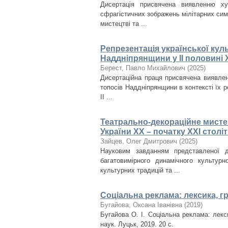
Дисертація присвячена виявленню ху
сфрагістичних зображень мілітарних сим
мистецтві та ...
Репрезентація української кул
Наддніпрянщини у ІІ половині X
Берест, Павло Михайлович
(
2025
)
Дисертаційна праця присвячена виявлен
топосів Наддніпрянщини в контексті їх ре
ІІ ...
Театрально-декораційне мисте
України ХХ – початку ХХІ столі
Зайцев, Олег Дмитрович
(
2025
)
Науковим завданням представленої д
багатовимірного динамічного культурн
культурних традицій та ...
Соціальна реклама: лексика, г
Бугайова, Оксана Іванівна
(
2019
)
Бугайова О. І. Соціальна реклама: лекси
наук. Луцьк, 2019. 20 с.