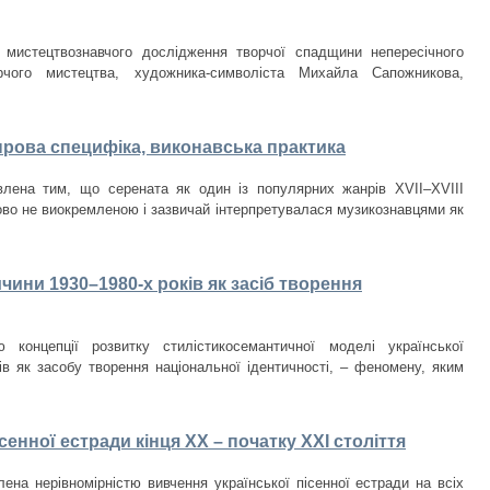
 мистецтвознавчого дослідження творчої спадщини непересічного
орчого мистецтва, художника-символіста Михайла Сапожникова,
нрова специфіка, виконавська практика
лена тим, що серената як один із популярних жанрів XVII–XVIII
ово не виокремленою і зазвичай інтерпретувалася музикознавцями як
чини 1930–1980-­х років як засіб творення
 концепції розвитку стилістикосемантичної моделі української
ків як засобу творення національної ідентичності, – феномену, яким
сенної естради кінця ХХ – початку ХХІ століття
ена нерівномірністю вивчення української пісенної естради на всіх