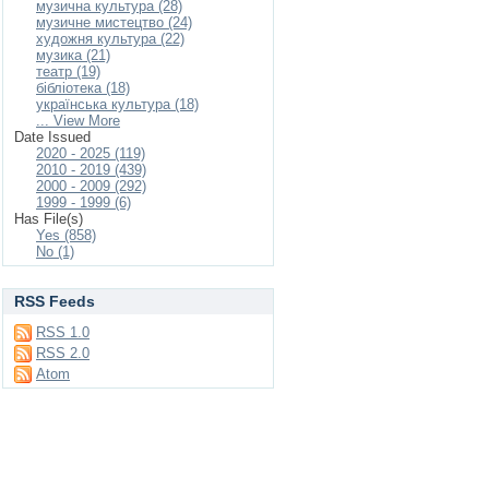
музична культура (28)
музичне мистецтво (24)
художня культура (22)
музика (21)
театр (19)
бібліотека (18)
українська культура (18)
... View More
Date Issued
2020 - 2025 (119)
2010 - 2019 (439)
2000 - 2009 (292)
1999 - 1999 (6)
Has File(s)
Yes (858)
No (1)
RSS Feeds
RSS 1.0
RSS 2.0
Atom