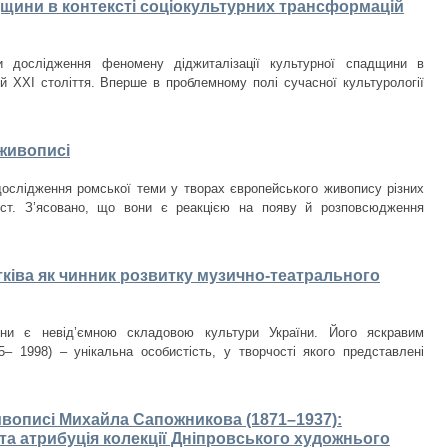
дщини в контексті соціокультурних трансформацій
ти дослідження феномену діджиталізації культурної спадщини в
ій ХХІ століття. Вперше в проблемному полі сучасної культурології
живописі
дослідження ромської теми у творах європейського живопису різних
 ст. З’ясовано, що вони є реакцією на появу й розповсюдження
ківа як чинник розвитку музично-театрального
ини є невід’ємною складовою культури України. Його яскравим
– 1998) – унікальна особистість, у творчості якого представлені
ивописі Михайла Сапожникова (1871–1937):
та атрибуція колекції Дніпровського художнього