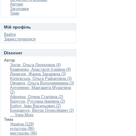
Автори
Заголовки
Теми
Мій профіль
Ввійти
Зареєструватися
Discover
Автор
Зосім, Ольга Леонідівна (4)
Кравченко, Анастасія Ігорівна (4)
Денисюк, Жанна Захарівна (3)
Копієвська, Ольга Рафаілівна (3)
Овчарук, Ольга Володимирівна (3)
Антоненко, Маргарита Муратівна
(2)
Афоніна, Олена Сталівна (2)
Безугла, Руслана Іванівна (2)
Бобул, Іван Васильович (2)
Бондарчук, Віктор Олексійович (2)
... View More
Тема
Україна (129)
культура (86)
мистецтво (46)