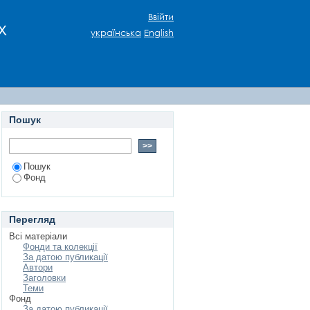
Ввійти
х
українська
English
Пошук
Пошук
Фонд
Перегляд
Всі матеріали
Фонди та колекції
За датою публикації
Автори
Заголовки
Теми
Фонд
За датою публикації