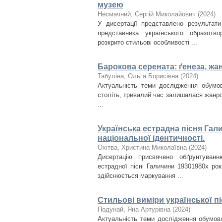
музею
Несмачний, Сергій Миколайович
(
2024
)
У дисертації представлено результати
представника українського образотв
розкрито стильові особливості ...
Барокова серената: ґенеза, жа
Табуліна, Ольга Борисівна
(
2024
)
Актуальність теми дослідження обумов
століть, тривалий час залишалася жанр
...
Українська естрадна пісня Гали
національної ідентичності.
Охітва, Христина Миколаївна
(
2024
)
Дисертацію присвячено обґрунтуванню
естрадної пісні Галичини 1930­1980­х ро
здійснюється маркування ...
Стильові виміри української пі
Подунай, Яна Артурівна
(
2024
)
Актуальність теми дослідження обумовл