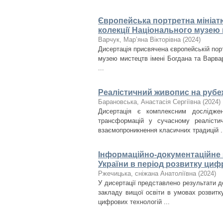
Європейська портретна мініатюр
колекції Національного музею 
Варчук, Мар’яна Вікторівна
(
2024
)
Дисертація присвячена європейській портр
музею мистецтв імені Богдана та Варвар
...
Реалістичний живопис на рубеж
Барановська, Анастасія Сергіївна
(
2024
)
Дисертація є комплексним дослідже
трансформацій у сучасному реалісти
взаємопроникнення класичних традицій .
Інформаційно-документаційне з
України в період розвитку циф
Ржечицька, сніжана Анатоліївна
(
2024
)
У дисертації представлено результати д
закладу вищої освіти в умовах розвитк
цифрових технологій ...