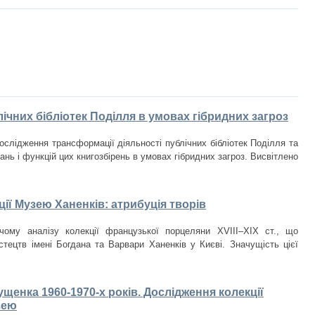
ічних бібліотек Поділля в умовах гібридних загроз
ослідження трансформації діяльності публічних бібліотек Поділля та
нь і функцій цих книгозбірень в умовах гібридних загроз. Висвітлено
ії Музею Ханенків: атрибуція творів
чому аналізу колекції французької порцеляни XVIII–XIX ст., що
стецтв імені Богдана та Варвари Ханенків у Києві. Значущість цієї
щенка 1960-1970-х років. Дослідження колекції
зею