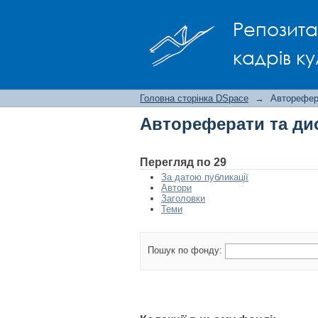
Автореферати та ди
Репозита
кадрів ку
Головна сторінка DSpace
→
Авторефера
Автореферати та дис
Перегляд по 29
За датою публикації
Автори
Заголовки
Теми
Пошук по фонду: