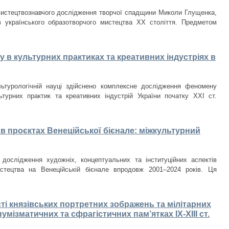
мистецтвознавчого дослідження творчої спадщини Миколи Глущенка,
в українського образотворчого мистецтва ХХ століття. Предметом
 в культурних практиках та креативних індустріях в
льтурологічній науці здійснено комплексне дослідження феномену
ьтурних практик та креативних індустрій України початку ХХІ ст.
в проєктах Венеційської бієнале: міжкультурний
 дослідження художніх, концептуальних та інституційних аспектів
истецтва на Венеційській бієнале впродовж 2001–2024 років. Ця
ті князівських портретних зображень та мілітарних
умізматичних та сфрагістичних пам’ятках ІХ-ХІІІ ст.