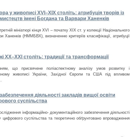
а у живописі XVI–XIX століть: атрибуція творів із
мистецтв імені Богдана та Варвари Ханенків
етній мініатюрі кінця XVI – початку XIX ст. у колекції Національного
и Ханенків (НММБВХ), визначенню критеріїв класифікації, атрибуції
і ХХ–ХХІ століть: традиції та трансформації
нням, що присвячене поліаспектному аналізу умов розвитку і
чному живописі України, Західної Європи та США під впливом
..
абезпечення діяльності закладів вищої освіти
рового суспільства
ослідження інформаційно- документаційного забезпечення діяльності
у цифрового суспільства та теоретично обґрунтовано впровадження