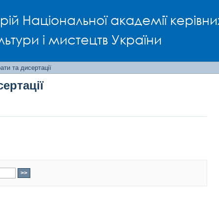
сертації
рій Національної академії керівни
льтури і мистецтв України
ти та дисертації
ертації