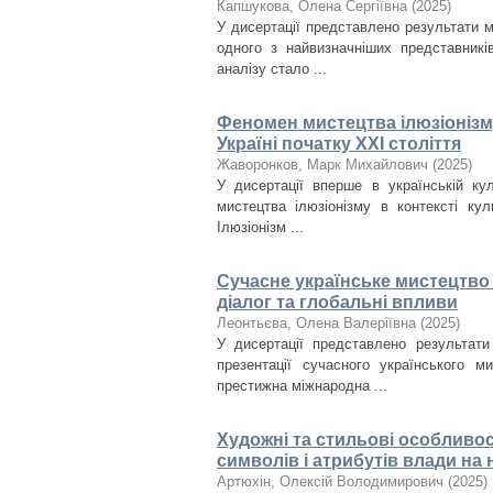
Капшукова, Олена Сергіївна
(
2025
)
У дисертації представлено результати 
одного з найвизначніших представникі
аналізу стало ...
Феномен мистецтва ілюзіонізму
Україні початку ХХІ століття
Жаворонков, Марк Михайлович
(
2025
)
У дисертації вперше в українській ку
мистецтва ілюзіонізму в контексті кул
Ілюзіонізм ...
Сучасне українське мистецтво 
діалог та глобальні впливи
Леонтьєва, Олена Валеріївна
(
2025
)
У дисертації представлено результати
презентації сучасного українського м
престижна міжнародна ...
Художні та стильові особливос
символів і атрибутів влади на н
Артюхін, Олексій Володимирович
(
2025
)