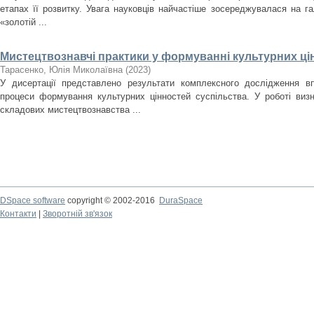
етапах її розвитку. Увага науковців найчастіше зосереджувалася на гал
«золотій ...
Мистецтвознавчі практики у формуванні культурних ці
Тарасенко, Юлія Миколаївна
(
2023
)
У дисертації представлено результати комплексного дослідження в
процеси формування культурних цінностей суспільства. У роботі виз
складових мистецтвознавства ...
DSpace software
copyright © 2002-2016
DuraSpace
Контакти
|
Зворотній зв'язок