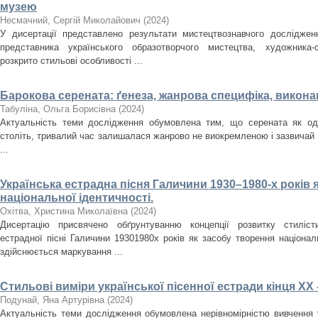
музею
Несмачний, Сергій Миколайович
(
2024
)
У дисертації представлено результати мистецтвознавчого досліджен
представника українського образотворчого мистецтва, художника
розкрито стильові особливості ...
Барокова серената: ґенеза, жанрова специфіка, викона
Табуліна, Ольга Борисівна
(
2024
)
Актуальність теми дослідження обумовлена тим, що серената як оди
століть, тривалий час залишалася жанрово не виокремленою і зазвичай
...
Українська естрадна пісня Галичини 1930–1980-­х років 
національної ідентичності.
Охітва, Христина Миколаївна
(
2024
)
Дисертацію присвячено обґрунтуванню концепції розвитку стилісти
естрадної пісні Галичини 1930­1980­х років як засобу творення націона
здійснюється маркування ...
Стильові виміри української пісенної естради кінця ХХ 
Подунай, Яна Артурівна
(
2024
)
Актуальність теми дослідження обумовлена нерівномірністю вивчення у