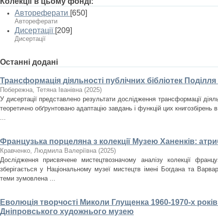
Колекції в цьому фонді:
Автореферати
[650]
Автореферати
Дисертації
[209]
Дисертації
Останні додані
Трансформація діяльності публічних бібліотек Поділля
Побережна, Тетяна Іванівна
(
2025
)
У дисертації представлено результати дослідження трансформації діяльн
теоретично обґрунтовано адаптацію завдань і функцій цих книгозбірень в
...
Французька порцеляна з колекції Музею Ханенків: атри
Кравченко, Людмила Валеріївна
(
2025
)
Дослідження присвячене мистецтвозначому аналізу колекції францу
зберігається у Національному музеї мистецтв імені Богдана та Варвар
теми зумовлена ...
Еволюція творчості Миколи Глущенка 1960-1970-х років
Дніпровського художнього музею