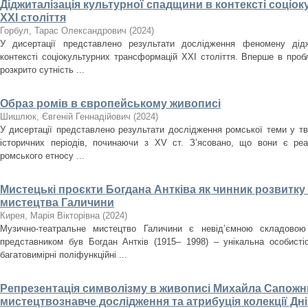
Діджиталізація культурної спадщини в контексті соці
ХХІ століття
Горбул, Тарас Олександрович
(
2024
)
У дисертації представлено результати дослідження феномену дідж
контексті соціокультурних трансформацій ХХІ століття. Вперше в проб
розкрито сутність ...
Образ ромів в європейському живописі
Шишлюк, Євгеній Геннадійович
(
2024
)
У дисертації представлено результати дослідження ромської теми у тв
історичних періодів, починаючи з XV ст. З’ясовано, що вони є ре
ромського етносу ...
Мистецькі проєкти Богдана Антківа як чинник розвитк
мистецтва Галичини
Кирея, Марія Вікторівна
(
2024
)
Музично-театральне мистецтво Галичини є невід’ємною складовою
представником був Богдан Антків (1915– 1998) – унікальна особистіс
багатовимірні поліфункційні ...
Репрезентація символізму в живописі Михайла Сапожни
мистецтвознавче дослідження та атрибуція колекції Д