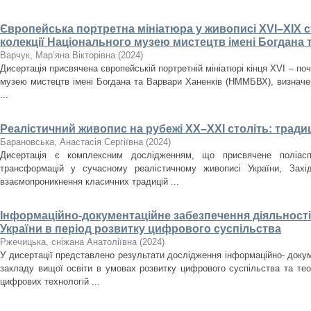
Європейська портретна мініатюра у живописі XVI–XIX ст
колекції Національного музею мистецтв імені Богдана 
Варчук, Мар’яна Вікторівна
(
2024
)
Дисертація присвячена європейській портретній мініатюрі кінця XVI – поч
музею мистецтв імені Богдана та Варвари Ханенків (НММБВХ), визначенн
...
Реалістичний живопис на рубежі ХХ–ХХІ століть: традиц
Барановська, Анастасія Сергіївна
(
2024
)
Дисертація є комплексним дослідженням, що присвячене поліасп
трансформацій у сучасному реалістичному живописі України, Зах
взаємопроникнення класичних традицій ...
Інформаційно-документаційне забезпечення діяльності 
України в період розвитку цифрового суспільства
Ржечицька, сніжана Анатоліївна
(
2024
)
У дисертації представлено результати дослідження інформаційно- докум
закладу вищої освіти в умовах розвитку цифрового суспільства та те
цифрових технологій ...