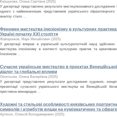
Капшукова, Олена Сергіївна
(
2025
)
У дисертації представлено результати мистецтвознавчого дослідження
одного з найвизначніших представників українського образотворчого
аналізу стало ...
Феномен мистецтва ілюзіонізму в культурних практиках
Україні початку ХХІ століття
Жаворонков, Марк Михайлович
(
2025
)
У дисертації вперше в українській культурологічній науці здійснен
мистецтва ілюзіонізму в контексті культурних практик та креативних
Ілюзіонізм ...
Сучасне українське мистецтво в проєктах Венеційської
діалог та глобальні впливи
Леонтьєва, Олена Валеріївна
(
2025
)
У дисертації представлено результати дослідження художніх, концеп
презентації сучасного українського мистецтва на Венеційській біє
престижна міжнародна ...
Художні та стильові особливості князівських портретн
символів і атрибутів влади на нумізматичних та сфрагіст
Артюхін, Олексій Володимирович
(
2025
)