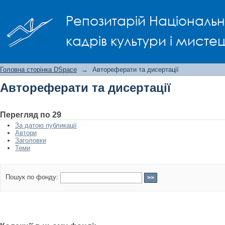
Автореферати та дисертації
Репозитарій Національно
кадрів культури і мисте
Головна сторінка DSpace
→
Автореферати та дисертації
Автореферати та дисертації
Перегляд по 29
За датою публикації
Автори
Заголовки
Теми
Пошук по фонду: