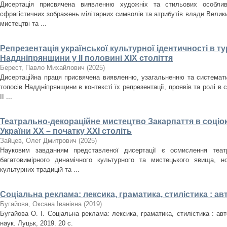
Дисертація присвячена виявленню художніх та стильових особлив
сфрагістичних зображень мілітарних символів та атрибутів влади Велики
мистецтві та ...
Репрезентація української культурної ідентичності в т
Наддніпрянщини у ІІ половині XIX століття
Берест, Павло Михайлович
(
2025
)
Дисертаційна праця присвячена виявленню, узагальненню та систематиз
топосів Наддніпрянщини в контексті їх репрезентації, проявів та ролі в 
ІІ ...
Театрально-декораційне мистецтво Закарпаття в соціо
України ХХ – початку ХХІ століть
Зайцев, Олег Дмитрович
(
2025
)
Науковим завданням представленої дисертації є осмислення театр
багатовимірного динамічного культурного та мистецького явища, но
культурних традицій та ...
Соціальна реклама: лексика, граматика, стилістика : а
Бугайова, Оксана Іванівна
(
2019
)
Бугайова О. І. Соціальна реклама: лексика, граматика, стилістика : авт
наук. Луцьк, 2019. 20 с.