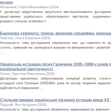
музею
Несмачний, Сергій Миколайович
(
2024
)
У дисертації представлено результати мистецтвознавчого досліджен
представника українського образотворчого мистецтва, художника
розкрито стильові особливості ...
Барокова серената: ґенеза, жанрова специфіка, викона
Табуліна, Ольга Борисівна
(
2024
)
Актуальність теми дослідження обумовлена тим, що серената як оди
століть, тривалий час залишалася жанрово не виокремленою і зазвичай
...
Українська естрадна пісня Галичини 1930–1980-­х років 
національної ідентичності.
Охітва, Христина Миколаївна
(
2024
)
Дисертацію присвячено обґрунтуванню концепції розвитку стилісти
естрадної пісні Галичини 1930­1980­х років як засобу творення націона
здійснюється маркування ...
Стильові виміри української пісенної естради кінця ХХ 
Подунай, Яна Артурівна
(
2024
)
Актуальність теми дослідження обумовлена нерівномірністю вивчення у