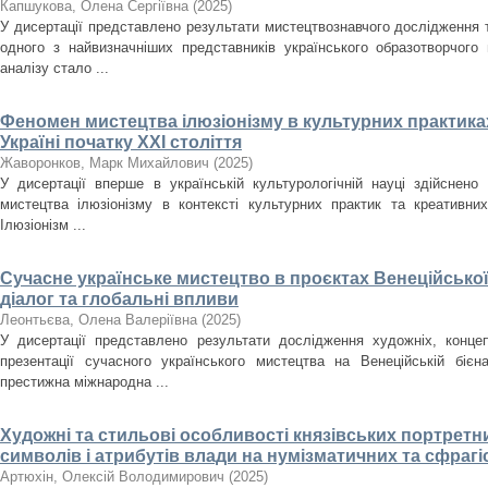
Капшукова, Олена Сергіївна
(
2025
)
У дисертації представлено результати мистецтвознавчого дослідження
одного з найвизначніших представників українського образотворчого
аналізу стало ...
Феномен мистецтва ілюзіонізму в культурних практиках
Україні початку ХХІ століття
Жаворонков, Марк Михайлович
(
2025
)
У дисертації вперше в українській культурологічній науці здійснен
мистецтва ілюзіонізму в контексті культурних практик та креативних
Ілюзіонізм ...
Сучасне українське мистецтво в проєктах Венеційської
діалог та глобальні впливи
Леонтьєва, Олена Валеріївна
(
2025
)
У дисертації представлено результати дослідження художніх, концеп
презентації сучасного українського мистецтва на Венеційській біє
престижна міжнародна ...
Художні та стильові особливості князівських портретн
символів і атрибутів влади на нумізматичних та сфрагіст
Артюхін, Олексій Володимирович
(
2025
)