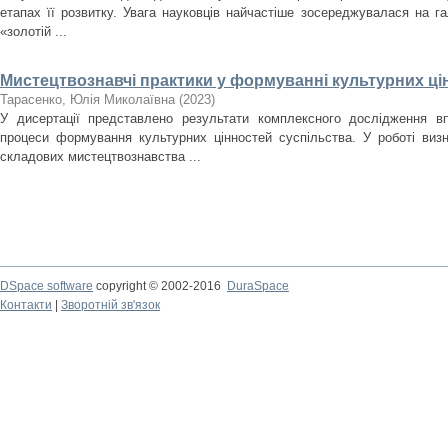
етапах її розвитку. Увага науковців найчастіше зосереджувалася на гал
«золотій ...
Мистецтвознавчі практики у формуванні культурних ці
Тарасенко, Юлія Миколаївна
(
2023
)
У дисертації представлено результати комплексного дослідження в
процеси формування культурних цінностей суспільства. У роботі виз
складових мистецтвознавства ...
DSpace software
copyright © 2002-2016
DuraSpace
Контакти
|
Зворотній зв'язок