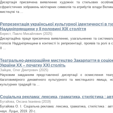
Дисертація присвячена виявленню художніх та стильових особлив
сфрагістичних зображень мілітарних символів та атрибутів влади Велики
мистецтві та ...
Репрезентація української культурної ідентичності в т
Наддніпрянщини у ІІ половині XIX століття
Берест, Павло Михайлович
(
2025
)
Дисертаційна праця присвячена виявленню, узагальненню та систематиз
топосів Наддніпрянщини в контексті їх репрезентації, проявів та ролі в 
ІІ ...
Театрально-декораційне мистецтво Закарпаття в соціо
України ХХ – початку ХХІ століть
Зайцев, Олег Дмитрович
(
2025
)
Науковим завданням представленої дисертації є осмислення театр
багатовимірного динамічного культурного та мистецького явища, но
культурних традицій та ...
Соціальна реклама: лексика, граматика, стилістика : а
Бугайова, Оксана Іванівна
(
2019
)
Бугайова О. І. Соціальна реклама: лексика, граматика, стилістика : авт
наук. Луцьк, 2019. 20 с.