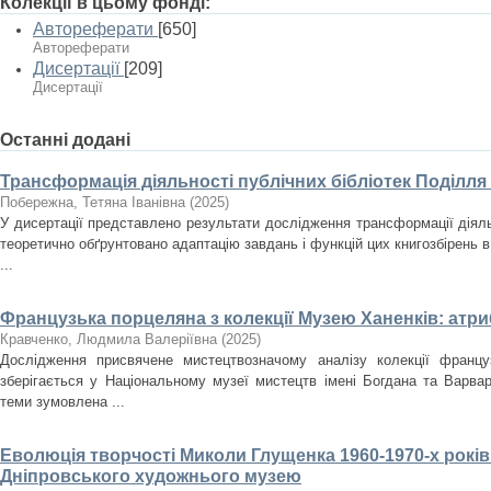
Колекції в цьому фонді:
Автореферати
[650]
Автореферати
Дисертації
[209]
Дисертації
Останні додані
Трансформація діяльності публічних бібліотек Поділля
Побережна, Тетяна Іванівна
(
2025
)
У дисертації представлено результати дослідження трансформації діяльн
теоретично обґрунтовано адаптацію завдань і функцій цих книгозбірень в
...
Французька порцеляна з колекції Музею Ханенків: атри
Кравченко, Людмила Валеріївна
(
2025
)
Дослідження присвячене мистецтвозначому аналізу колекції францу
зберігається у Національному музеї мистецтв імені Богдана та Варвар
теми зумовлена ...
Еволюція творчості Миколи Глущенка 1960-1970-х років
Дніпровського художнього музею