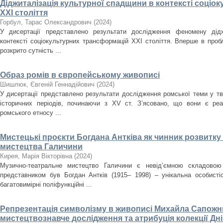
Діджиталізація культурної спадщини в контексті соці
ХХІ століття
Горбул, Тарас Олександрович
(
2024
)
У дисертації представлено результати дослідження феномену дідж
контексті соціокультурних трансформацій ХХІ століття. Вперше в проб
розкрито сутність ...
Образ ромів в європейському живописі
Шишлюк, Євгеній Геннадійович
(
2024
)
У дисертації представлено результати дослідження ромської теми у тв
історичних періодів, починаючи з XV ст. З’ясовано, що вони є ре
ромського етносу ...
Мистецькі проєкти Богдана Антківа як чинник розвитк
мистецтва Галичини
Кирея, Марія Вікторівна
(
2024
)
Музично-театральне мистецтво Галичини є невід’ємною складовою
представником був Богдан Антків (1915– 1998) – унікальна особистіс
багатовимірні поліфункційні ...
Репрезентація символізму в живописі Михайла Сапожни
мистецтвознавче дослідження та атрибуція колекції Д