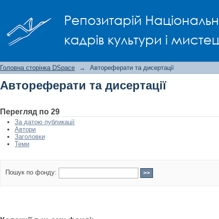
Автореферати та дисертації
Репозитарій Національно
кадрів культури і мисте
Головна сторінка DSpace
→
Автореферати та дисертації
Автореферати та дисертації
Перегляд по 29
За датою публикації
Автори
Заголовки
Теми
Пошук по фонду: