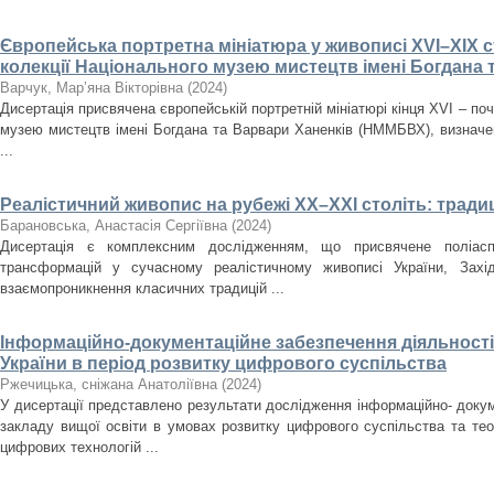
Європейська портретна мініатюра у живописі XVI–XIX ст
колекції Національного музею мистецтв імені Богдана 
Варчук, Мар’яна Вікторівна
(
2024
)
Дисертація присвячена європейській портретній мініатюрі кінця XVI – поч
музею мистецтв імені Богдана та Варвари Ханенків (НММБВХ), визначенн
...
Реалістичний живопис на рубежі ХХ–ХХІ століть: традиц
Барановська, Анастасія Сергіївна
(
2024
)
Дисертація є комплексним дослідженням, що присвячене поліасп
трансформацій у сучасному реалістичному живописі України, Зах
взаємопроникнення класичних традицій ...
Інформаційно-документаційне забезпечення діяльності 
України в період розвитку цифрового суспільства
Ржечицька, сніжана Анатоліївна
(
2024
)
У дисертації представлено результати дослідження інформаційно- докум
закладу вищої освіти в умовах розвитку цифрового суспільства та те
цифрових технологій ...