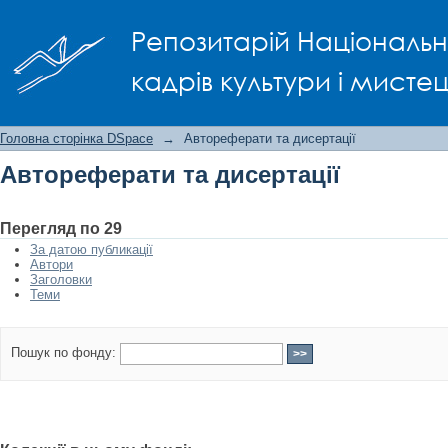
Автореферати та дисертації
Репозитарій Національно
кадрів культури і мисте
Головна сторінка DSpace
→
Автореферати та дисертації
Автореферати та дисертації
Перегляд по 29
За датою публикації
Автори
Заголовки
Теми
Пошук по фонду: