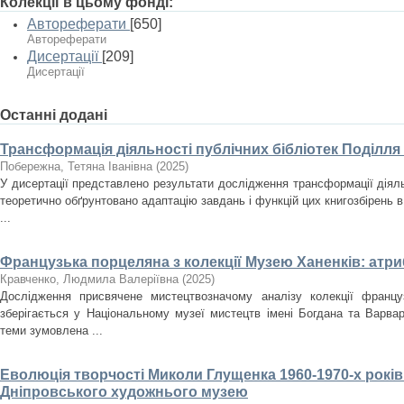
Колекції в цьому фонді:
Автореферати
[650]
Автореферати
Дисертації
[209]
Дисертації
Останні додані
Трансформація діяльності публічних бібліотек Поділля
Побережна, Тетяна Іванівна
(
2025
)
У дисертації представлено результати дослідження трансформації діяльн
теоретично обґрунтовано адаптацію завдань і функцій цих книгозбірень в
...
Французька порцеляна з колекції Музею Ханенків: атри
Кравченко, Людмила Валеріївна
(
2025
)
Дослідження присвячене мистецтвозначому аналізу колекції францу
зберігається у Національному музеї мистецтв імені Богдана та Варвар
теми зумовлена ...
Еволюція творчості Миколи Глущенка 1960-1970-х років
Дніпровського художнього музею