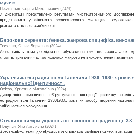
музею
Несмачний, Сергій Миколайович
(
2024
)
У дисертації представлено результати мистецтвознавчого досліджен
представника українського образотворчого мистецтва, художника
розкрито стильові особливості ...
Барокова серената: ґенеза, жанрова специфіка, викона
Табуліна, Ольга Борисівна
(
2024
)
Актуальність теми дослідження обумовлена тим, що серената як оди
століть, тривалий час залишалася жанрово не виокремленою і зазвичай
...
Українська естрадна пісня Галичини 1930–1980-­х років 
національної ідентичності.
Охітва, Христина Миколаївна
(
2024
)
Дисертацію присвячено обґрунтуванню концепції розвитку стилісти
естрадної пісні Галичини 1930­1980­х років як засобу творення націона
здійснюється маркування ...
Стильові виміри української пісенної естради кінця ХХ 
Подунай, Яна Артурівна
(
2024
)
Актуальність теми дослідження обумовлена нерівномірністю вивчення у