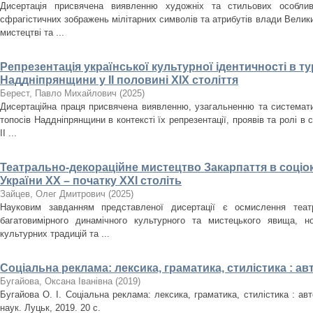
Дисертація присвячена виявленню художніх та стильових особлив
сфрагістичних зображень мілітарних символів та атрибутів влади Велики
мистецтві та ...
Репрезентація української культурної ідентичності в т
Наддніпрянщини у ІІ половині XIX століття
Берест, Павло Михайлович
(
2025
)
Дисертаційна праця присвячена виявленню, узагальненню та систематиз
топосів Наддніпрянщини в контексті їх репрезентації, проявів та ролі в 
ІІ ...
Театрально-декораційне мистецтво Закарпаття в соціо
України ХХ – початку ХХІ століть
Зайцев, Олег Дмитрович
(
2025
)
Науковим завданням представленої дисертації є осмислення театр
багатовимірного динамічного культурного та мистецького явища, но
культурних традицій та ...
Соціальна реклама: лексика, граматика, стилістика : а
Бугайова, Оксана Іванівна
(
2019
)
Бугайова О. І. Соціальна реклама: лексика, граматика, стилістика : авт
наук. Луцьк, 2019. 20 с.