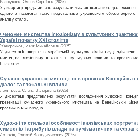
Капшукова, Олена Сергіївна
(
2025
)
У дисертації представлено результати мистецтвознавчого дослідження
одного з найвизначніших представників українського образотворчого
аналізу стало ...
Феномен мистецтва ілюзіонізму в культурних практиках
Україні початку ХХІ століття
Жаворонков, Марк Михайлович
(
2025
)
У дисертації вперше в українській культурологічній науці здійснен
мистецтва ілюзіонізму в контексті культурних практик та креативних
Ілюзіонізм ...
Сучасне українське мистецтво в проєктах Венеційської
діалог та глобальні впливи
Леонтьєва, Олена Валеріївна
(
2025
)
У дисертації представлено результати дослідження художніх, концеп
презентації сучасного українського мистецтва на Венеційській біє
престижна міжнародна ...
Художні та стильові особливості князівських портретн
символів і атрибутів влади на нумізматичних та сфрагіст
Артюхін, Олексій Володимирович
(
2025
)