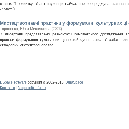
етапах її розвитку. Увага науковців найчастіше зосереджувалася на гал
«золотій ...
Мистецтвознавчі практики у формуванні культурних ці
Тарасенко, Юлія Миколаївна
(
2023
)
У дисертації представлено результати комплексного дослідження в
процеси формування культурних цінностей суспільства. У роботі виз
складових мистецтвознавства ...
DSpace software
copyright © 2002-2016
DuraSpace
Контакти
|
Зворотній зв'язок