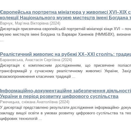
Європейська портретна мініатюра у живописі XVI–XIX ст
колекції Національного музею мистецтв імені Богдана 
Варчук, Мар’яна Вікторівна
(
2024
)
Дисертація присвячена європейській портретній мініатюрі кінця XVI – поч
музею мистецтв імені Богдана та Варвари Ханенків (НММБВХ), визначенн
...
Реалістичний живопис на рубежі ХХ–ХХІ століть: традиц
Барановська, Анастасія Сергіївна
(
2024
)
Дисертація є комплексним дослідженням, що присвячене поліасп
трансформацій у сучасному реалістичному живописі України, Зах
взаємопроникнення класичних традицій ...
Інформаційно-документаційне забезпечення діяльності 
України в період розвитку цифрового суспільства
Ржечицька, сніжана Анатоліївна
(
2024
)
У дисертації представлено результати дослідження інформаційно- докум
закладу вищої освіти в умовах розвитку цифрового суспільства та те
цифрових технологій ...