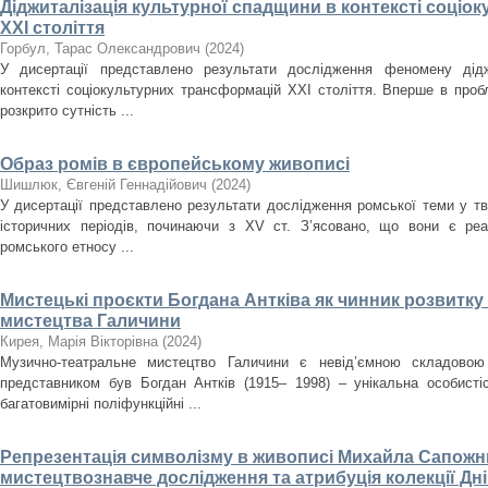
Діджиталізація культурної спадщини в контексті соці
ХХІ століття
Горбул, Тарас Олександрович
(
2024
)
У дисертації представлено результати дослідження феномену дідж
контексті соціокультурних трансформацій ХХІ століття. Вперше в проб
розкрито сутність ...
Образ ромів в європейському живописі
Шишлюк, Євгеній Геннадійович
(
2024
)
У дисертації представлено результати дослідження ромської теми у тв
історичних періодів, починаючи з XV ст. З’ясовано, що вони є ре
ромського етносу ...
Мистецькі проєкти Богдана Антківа як чинник розвитк
мистецтва Галичини
Кирея, Марія Вікторівна
(
2024
)
Музично-театральне мистецтво Галичини є невід’ємною складовою
представником був Богдан Антків (1915– 1998) – унікальна особистіс
багатовимірні поліфункційні ...
Репрезентація символізму в живописі Михайла Сапожни
мистецтвознавче дослідження та атрибуція колекції Д