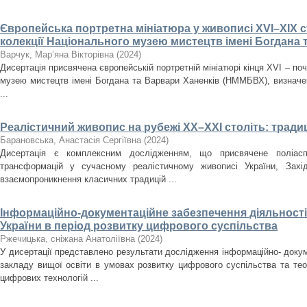
Європейська портретна мініатюра у живописі XVI–XIX ст
колекції Національного музею мистецтв імені Богдана 
Варчук, Мар’яна Вікторівна
(
2024
)
Дисертація присвячена європейській портретній мініатюрі кінця XVI – поч
музею мистецтв імені Богдана та Варвари Ханенків (НММБВХ), визначенн
...
Реалістичний живопис на рубежі ХХ–ХХІ століть: традиц
Барановська, Анастасія Сергіївна
(
2024
)
Дисертація є комплексним дослідженням, що присвячене поліасп
трансформацій у сучасному реалістичному живописі України, Зах
взаємопроникнення класичних традицій ...
Інформаційно-документаційне забезпечення діяльності 
України в період розвитку цифрового суспільства
Ржечицька, сніжана Анатоліївна
(
2024
)
У дисертації представлено результати дослідження інформаційно- докум
закладу вищої освіти в умовах розвитку цифрового суспільства та те
цифрових технологій ...