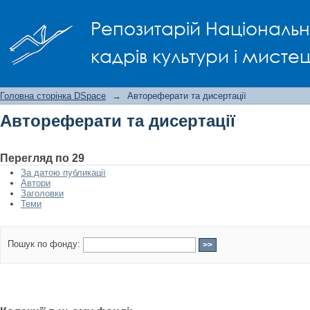
Автореферати та дисертації
Репозитарій Національно
кадрів культури і мисте
Головна сторінка DSpace
→
Автореферати та дисертації
Автореферати та дисертації
Перегляд по 29
За датою публикації
Автори
Заголовки
Теми
Пошук по фонду: