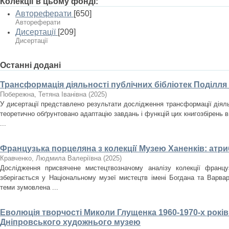
Колекції в цьому фонді:
Автореферати
[650]
Автореферати
Дисертації
[209]
Дисертації
Останні додані
Трансформація діяльності публічних бібліотек Поділля
Побережна, Тетяна Іванівна
(
2025
)
У дисертації представлено результати дослідження трансформації діяльн
теоретично обґрунтовано адаптацію завдань і функцій цих книгозбірень в
...
Французька порцеляна з колекції Музею Ханенків: атри
Кравченко, Людмила Валеріївна
(
2025
)
Дослідження присвячене мистецтвозначому аналізу колекції францу
зберігається у Національному музеї мистецтв імені Богдана та Варвар
теми зумовлена ...
Еволюція творчості Миколи Глущенка 1960-1970-х років
Дніпровського художнього музею