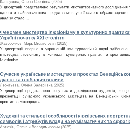
Капшукова, Олена Сергіївна
(
2025
)
У дисертації представлено результати мистецтвознавчого дослідження
одного з найвизначніших представників українського образотворчого
аналізу стало ...
Феномен мистецтва ілюзіонізму в культурних практиках
Україні початку ХХІ століття
Жаворонков, Марк Михайлович
(
2025
)
У дисертації вперше в українській культурологічній науці здійснен
мистецтва ілюзіонізму в контексті культурних практик та креативних
Ілюзіонізм ...
Сучасне українське мистецтво в проєктах Венеційської
діалог та глобальні впливи
Леонтьєва, Олена Валеріївна
(
2025
)
У дисертації представлено результати дослідження художніх, концеп
презентації сучасного українського мистецтва на Венеційській біє
престижна міжнародна ...
Художні та стильові особливості князівських портретн
символів і атрибутів влади на нумізматичних та сфрагіст
Артюхін, Олексій Володимирович
(
2025
)