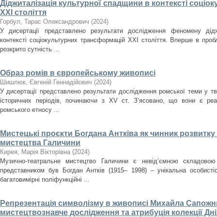
Діджиталізація культурної спадщини в контексті соці
ХХІ століття
Горбул, Тарас Олександрович
(
2024
)
У дисертації представлено результати дослідження феномену дідж
контексті соціокультурних трансформацій ХХІ століття. Вперше в проб
розкрито сутність ...
Образ ромів в європейському живописі
Шишлюк, Євгеній Геннадійович
(
2024
)
У дисертації представлено результати дослідження ромської теми у тв
історичних періодів, починаючи з XV ст. З’ясовано, що вони є ре
ромського етносу ...
Мистецькі проєкти Богдана Антківа як чинник розвитк
мистецтва Галичини
Кирея, Марія Вікторівна
(
2024
)
Музично-театральне мистецтво Галичини є невід’ємною складовою
представником був Богдан Антків (1915– 1998) – унікальна особистіс
багатовимірні поліфункційні ...
Репрезентація символізму в живописі Михайла Сапожни
мистецтвознавче дослідження та атрибуція колекції Д