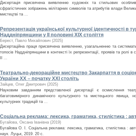
Дисертація присвячена виявленню художніх та стильових особлив
сфрагістичних зображень мілітарних символів та атрибутів влади Велики
мистецтві та ...
Репрезентація української культурної ідентичності в т
Наддніпрянщини у ІІ половині XIX століття
Берест, Павло Михайлович
(
2025
)
Дисертаційна праця присвячена виявленню, узагальненню та систематиз
топосів Наддніпрянщини в контексті їх репрезентації, проявів та ролі в 
ІІ ...
Театрально-декораційне мистецтво Закарпаття в соціо
України ХХ – початку ХХІ століть
Зайцев, Олег Дмитрович
(
2025
)
Науковим завданням представленої дисертації є осмислення театр
багатовимірного динамічного культурного та мистецького явища, но
культурних традицій та ...
Соціальна реклама: лексика, граматика, стилістика : а
Бугайова, Оксана Іванівна
(
2019
)
Бугайова О. І. Соціальна реклама: лексика, граматика, стилістика : авт
наук. Луцьк, 2019. 20 с.