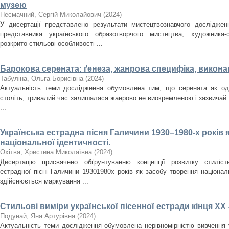
музею
Несмачний, Сергій Миколайович
(
2024
)
У дисертації представлено результати мистецтвознавчого досліджен
представника українського образотворчого мистецтва, художника
розкрито стильові особливості ...
Барокова серената: ґенеза, жанрова специфіка, викона
Табуліна, Ольга Борисівна
(
2024
)
Актуальність теми дослідження обумовлена тим, що серената як оди
століть, тривалий час залишалася жанрово не виокремленою і зазвичай
...
Українська естрадна пісня Галичини 1930–1980-­х років 
національної ідентичності.
Охітва, Христина Миколаївна
(
2024
)
Дисертацію присвячено обґрунтуванню концепції розвитку стилісти
естрадної пісні Галичини 1930­1980­х років як засобу творення націона
здійснюється маркування ...
Стильові виміри української пісенної естради кінця ХХ 
Подунай, Яна Артурівна
(
2024
)
Актуальність теми дослідження обумовлена нерівномірністю вивчення у