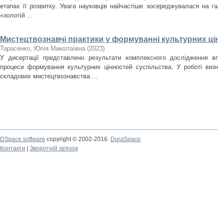
етапах її розвитку. Увага науковців найчастіше зосереджувалася на гал
«золотій ...
Мистецтвознавчі практики у формуванні культурних ці
Тарасенко, Юлія Миколаївна
(
2023
)
У дисертації представлено результати комплексного дослідження в
процеси формування культурних цінностей суспільства. У роботі виз
складових мистецтвознавства ...
DSpace software
copyright © 2002-2016
DuraSpace
Контакти
|
Зворотній зв'язок