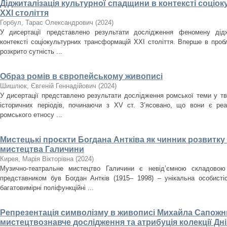
Діджиталізація культурної спадщини в контексті соці
ХХІ століття
Горбул, Тарас Олександрович
(
2024
)
У дисертації представлено результати дослідження феномену дідж
контексті соціокультурних трансформацій ХХІ століття. Вперше в проб
розкрито сутність ...
Образ ромів в європейському живописі
Шишлюк, Євгеній Геннадійович
(
2024
)
У дисертації представлено результати дослідження ромської теми у тв
історичних періодів, починаючи з XV ст. З’ясовано, що вони є ре
ромського етносу ...
Мистецькі проєкти Богдана Антківа як чинник розвитк
мистецтва Галичини
Кирея, Марія Вікторівна
(
2024
)
Музично-театральне мистецтво Галичини є невід’ємною складовою
представником був Богдан Антків (1915– 1998) – унікальна особистіс
багатовимірні поліфункційні ...
Репрезентація символізму в живописі Михайла Сапожни
мистецтвознавче дослідження та атрибуція колекції Д