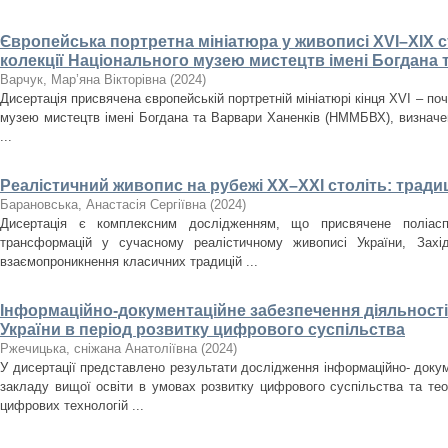
Європейська портретна мініатюра у живописі XVI–XIX ст
колекції Національного музею мистецтв імені Богдана 
Варчук, Мар’яна Вікторівна
(
2024
)
Дисертація присвячена європейській портретній мініатюрі кінця XVI – поч
музею мистецтв імені Богдана та Варвари Ханенків (НММБВХ), визначенн
...
Реалістичний живопис на рубежі ХХ–ХХІ століть: традиц
Барановська, Анастасія Сергіївна
(
2024
)
Дисертація є комплексним дослідженням, що присвячене поліасп
трансформацій у сучасному реалістичному живописі України, Зах
взаємопроникнення класичних традицій ...
Інформаційно-документаційне забезпечення діяльності 
України в період розвитку цифрового суспільства
Ржечицька, сніжана Анатоліївна
(
2024
)
У дисертації представлено результати дослідження інформаційно- докум
закладу вищої освіти в умовах розвитку цифрового суспільства та те
цифрових технологій ...