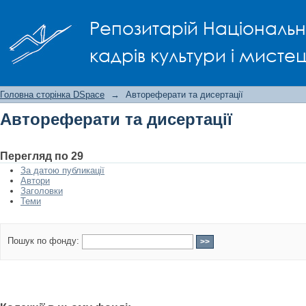
Автореферати та дисертації
Репозитарій Національно
кадрів культури і мисте
Головна сторінка DSpace
→
Автореферати та дисертації
Автореферати та дисертації
Перегляд по 29
За датою публикації
Автори
Заголовки
Теми
Пошук по фонду: