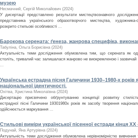
музею
Несмачний, Сергій Миколайович
(
2024
)
У дисертації представлено результати мистецтвознавчого досліджен
представника українського образотворчого мистецтва, художника
розкрито стильові особливості ...
Барокова серената: ґенеза, жанрова специфіка, викона
Табуліна, Ольга Борисівна
(
2024
)
Актуальність теми дослідження обумовлена тим, що серената як оди
століть, тривалий час залишалася жанрово не виокремленою і зазвичай
...
Українська естрадна пісня Галичини 1930–1980-­х років 
національної ідентичності.
Охітва, Христина Миколаївна
(
2024
)
Дисертацію присвячено обґрунтуванню концепції розвитку стилісти
естрадної пісні Галичини 1930­1980­х років як засобу творення націона
здійснюється маркування ...
Стильові виміри української пісенної естради кінця ХХ 
Подунай, Яна Артурівна
(
2024
)
Актуальність теми дослідження обумовлена нерівномірністю вивчення у