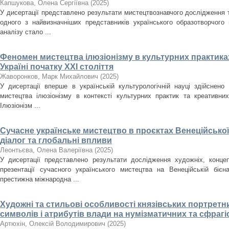
Капшукова, Олена Сергіївна
(
2025
)
У дисертації представлено результати мистецтвознавчого дослідження
одного з найвизначніших представників українського образотворчого
аналізу стало ...
Феномен мистецтва ілюзіонізму в культурних практиках
Україні початку ХХІ століття
Жаворонков, Марк Михайлович
(
2025
)
У дисертації вперше в українській культурологічній науці здійснен
мистецтва ілюзіонізму в контексті культурних практик та креативних
Ілюзіонізм ...
Сучасне українське мистецтво в проєктах Венеційської
діалог та глобальні впливи
Леонтьєва, Олена Валеріївна
(
2025
)
У дисертації представлено результати дослідження художніх, концеп
презентації сучасного українського мистецтва на Венеційській біє
престижна міжнародна ...
Художні та стильові особливості князівських портретн
символів і атрибутів влади на нумізматичних та сфрагіст
Артюхін, Олексій Володимирович
(
2025
)