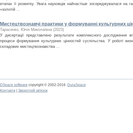
етапах її розвитку. Увага науковців найчастіше зосереджувалася на гал
«золотій ...
Мистецтвознавчі практики у формуванні культурних ці
Тарасенко, Юлія Миколаївна
(
2023
)
У дисертації представлено результати комплексного дослідження в
процеси формування культурних цінностей суспільства. У роботі виз
складових мистецтвознавства ...
DSpace software
copyright © 2002-2016
DuraSpace
Контакти
|
Зворотній зв'язок