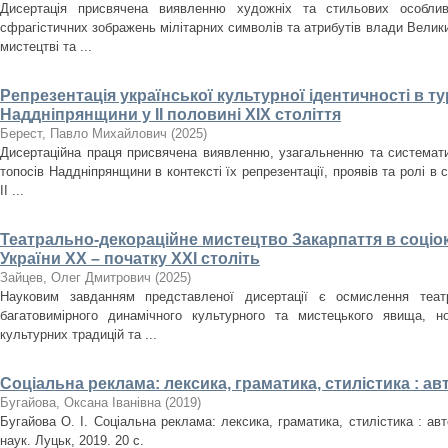
Дисертація присвячена виявленню художніх та стильових особлив
сфрагістичних зображень мілітарних символів та атрибутів влади Велики
мистецтві та ...
Репрезентація української культурної ідентичності в т
Наддніпрянщини у ІІ половині XIX століття
Берест, Павло Михайлович
(
2025
)
Дисертаційна праця присвячена виявленню, узагальненню та систематиз
топосів Наддніпрянщини в контексті їх репрезентації, проявів та ролі в 
ІІ ...
Театрально-декораційне мистецтво Закарпаття в соціо
України ХХ – початку ХХІ століть
Зайцев, Олег Дмитрович
(
2025
)
Науковим завданням представленої дисертації є осмислення театр
багатовимірного динамічного культурного та мистецького явища, но
культурних традицій та ...
Соціальна реклама: лексика, граматика, стилістика : а
Бугайова, Оксана Іванівна
(
2019
)
Бугайова О. І. Соціальна реклама: лексика, граматика, стилістика : авт
наук. Луцьк, 2019. 20 с.