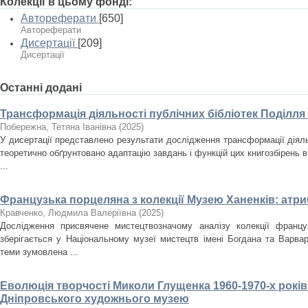
Колекції в цьому фонді:
Автореферати
[650]
Автореферати
Дисертації
[209]
Дисертації
Останні додані
Трансформація діяльності публічних бібліотек Поділля
Побережна, Тетяна Іванівна
(
2025
)
У дисертації представлено результати дослідження трансформації діяльн
теоретично обґрунтовано адаптацію завдань і функцій цих книгозбірень в
...
Французька порцеляна з колекції Музею Ханенків: атри
Кравченко, Людмила Валеріївна
(
2025
)
Дослідження присвячене мистецтвозначому аналізу колекції францу
зберігається у Національному музеї мистецтв імені Богдана та Варвар
теми зумовлена ...
Еволюція творчості Миколи Глущенка 1960-1970-х років
Дніпровського художнього музею