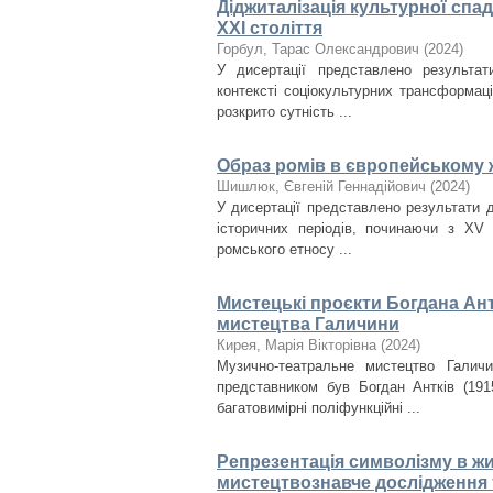
Діджиталізація культурної спа
ХХІ століття
Горбул, Тарас Олександрович
(
2024
)
У дисертації представлено результа
контексті соціокультурних трансформац
розкрито сутність ...
Образ ромів в європейському 
Шишлюк, Євгеній Геннадійович
(
2024
)
У дисертації представлено результати 
історичних періодів, починаючи з XV
ромського етносу ...
Мистецькі проєкти Богдана Ант
мистецтва Галичини
Кирея, Марія Вікторівна
(
2024
)
Музично-театральне мистецтво Галич
представником був Богдан Антків (1915
багатовимірні поліфункційні ...
Репрезентація символізму в ж
мистецтвознавче дослідження 