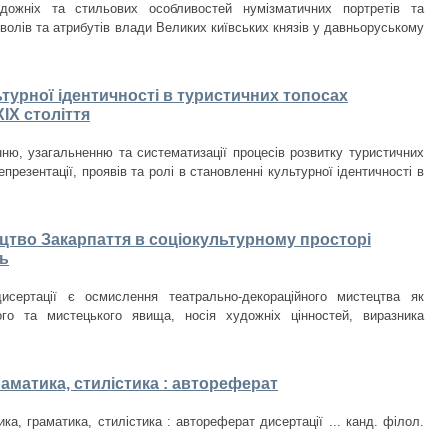
дожніх та стильових особливостей нумізматичних портретів та
волів та атрибутів влади Великих київських князів у давньоруському
ьтурної ідентичності в туристичних топосах
IX століття
ню, узагальненню та систематизації процесів розвитку туристичних
презентації, проявів та ролі в становленні культурної ідентичності в
цтво Закарпаття в соціокультурному просторі
ть
исертації є осмислення театрально-декораційного мистецтва як
ого та мистецького явища, носія художніх цінностей, виразника
раматика, стилістика : автореферат
ка, граматика, стилістика : автореферат дисертації ... канд. філол.