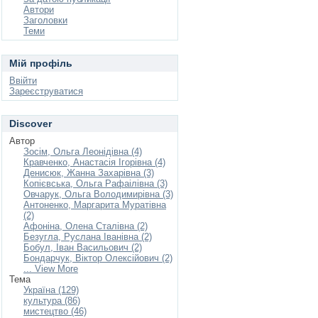
Автори
Заголовки
Теми
Мій профіль
Ввійти
Зареєструватися
Discover
Автор
Зосім, Ольга Леонідівна (4)
Кравченко, Анастасія Ігорівна (4)
Денисюк, Жанна Захарівна (3)
Копієвська, Ольга Рафаілівна (3)
Овчарук, Ольга Володимирівна (3)
Антоненко, Маргарита Муратівна
(2)
Афоніна, Олена Сталівна (2)
Безугла, Руслана Іванівна (2)
Бобул, Іван Васильович (2)
Бондарчук, Віктор Олексійович (2)
... View More
Тема
Україна (129)
культура (86)
мистецтво (46)