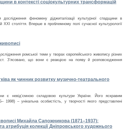
дщини в контексті соціокультурних трансформацій
ти дослідження феномену діджиталізації культурної спадщини в
ій ХХІ століття. Вперше в проблемному полі сучасної культурології
живописі
дослідження ромської теми у творах європейського живопису різних
 ст. З’ясовано, що вони є реакцією на появу й розповсюдження
ківа як чинник розвитку музично-театрального
ини є невід’ємною складовою культури України. Його яскравим
– 1998) – унікальна особистість, у творчості якого представлені
ивописі Михайла Сапожникова (1871–1937):
та атрибуція колекції Дніпровського художнього