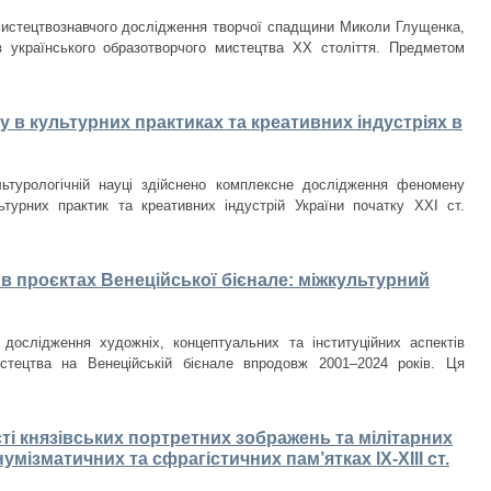
мистецтвознавчого дослідження творчої спадщини Миколи Глущенка,
в українського образотворчого мистецтва ХХ століття. Предметом
 в культурних практиках та креативних індустріях в
льтурологічній науці здійснено комплексне дослідження феномену
ьтурних практик та креативних індустрій України початку ХХІ ст.
в проєктах Венеційської бієнале: міжкультурний
 дослідження художніх, концептуальних та інституційних аспектів
истецтва на Венеційській бієнале впродовж 2001–2024 років. Ця
ті князівських портретних зображень та мілітарних
умізматичних та сфрагістичних пам’ятках ІХ-ХІІІ ст.