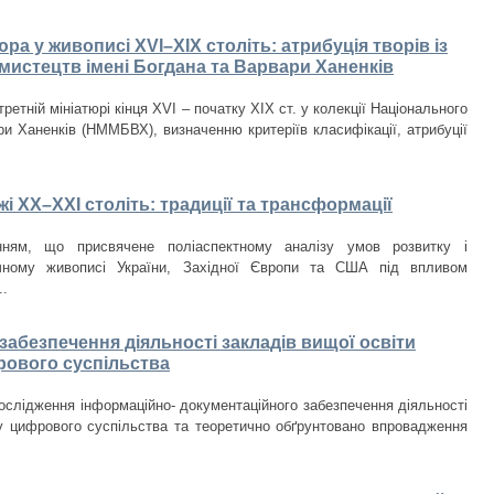
а у живописі XVI–XIX століть: атрибуція творів із
мистецтв імені Богдана та Варвари Ханенків
етній мініатюрі кінця XVI – початку XIX ст. у колекції Національного
и Ханенків (НММБВХ), визначенню критеріїв класифікації, атрибуції
і ХХ–ХХІ століть: традиції та трансформації
нням, що присвячене поліаспектному аналізу умов розвитку і
чному живописі України, Західної Європи та США під впливом
..
абезпечення діяльності закладів вищої освіти
рового суспільства
ослідження інформаційно- документаційного забезпечення діяльності
у цифрового суспільства та теоретично обґрунтовано впровадження