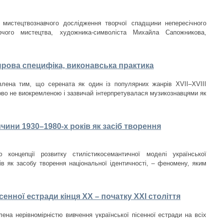
 мистецтвознавчого дослідження творчої спадщини непересічного
орчого мистецтва, художника-символіста Михайла Сапожникова,
нрова специфіка, виконавська практика
лена тим, що серената як один із популярних жанрів XVII–XVIII
ово не виокремленою і зазвичай інтерпретувалася музикознавцями як
чини 1930–1980-­х років як засіб творення
 концепції розвитку стилістикосемантичної моделі української
ків як засобу творення національної ідентичності, – феномену, яким
сенної естради кінця ХХ – початку ХХІ століття
ена нерівномірністю вивчення української пісенної естради на всіх