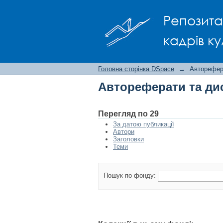
Автореферати та ди
Репозита
кадрів ку
Головна сторінка DSpace
→
Авторефера
Автореферати та дис
Перегляд по 29
За датою публикації
Автори
Заголовки
Теми
Пошук по фонду: