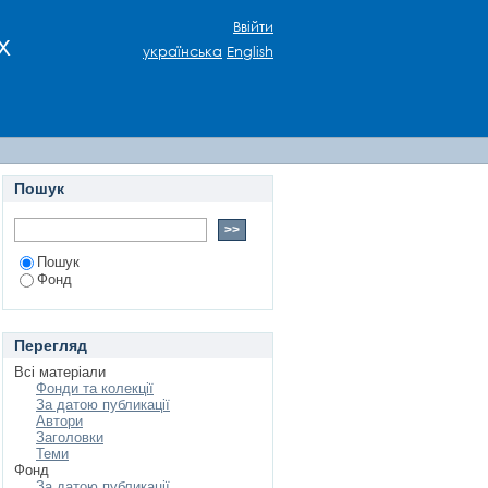
Ввійти
х
українська
English
Пошук
Пошук
Фонд
Перегляд
Всі матеріали
Фонди та колекції
За датою публикації
Автори
Заголовки
Теми
Фонд
За датою публикації