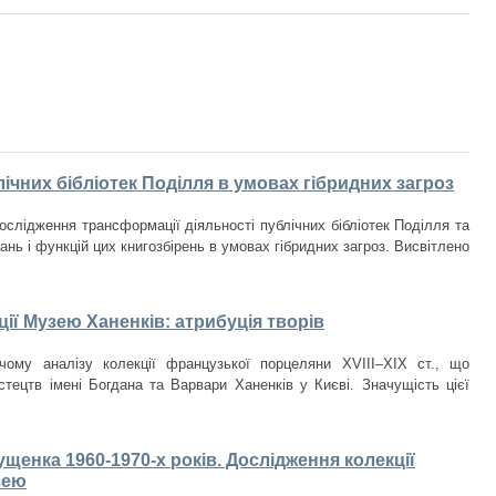
ічних бібліотек Поділля в умовах гібридних загроз
ослідження трансформації діяльності публічних бібліотек Поділля та
нь і функцій цих книгозбірень в умовах гібридних загроз. Висвітлено
ії Музею Ханенків: атрибуція творів
чому аналізу колекції французької порцеляни XVIII–XIX ст., що
стецтв імені Богдана та Варвари Ханенків у Києві. Значущість цієї
щенка 1960-1970-х років. Дослідження колекції
зею