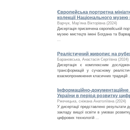
Європейська портретна мініатюр
колекції Національного музею 
Варчук, Мар’яна Вікторівна
(
2024
)
Дисертація присвячена європейській портр
музею мистецтв імені Богдана та Варвар
...
Реалістичний живопис на рубеж
Барановська, Анастасія Сергіївна
(
2024
)
Дисертація є комплексним дослідже
трансформацій у сучасному реалісти
взаємопроникнення класичних традицій .
Інформаційно-документаційне з
України в період розвитку циф
Ржечицька, сніжана Анатоліївна
(
2024
)
У дисертації представлено результати д
закладу вищої освіти в умовах розвитк
цифрових технологій ...