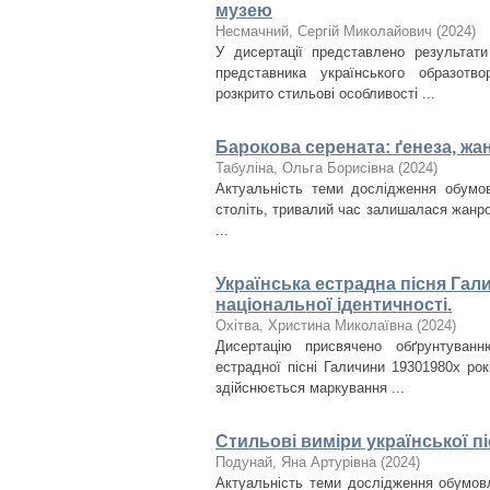
музею
Несмачний, Сергій Миколайович
(
2024
)
У дисертації представлено результати
представника українського образотв
розкрито стильові особливості ...
Барокова серената: ґенеза, жа
Табуліна, Ольга Борисівна
(
2024
)
Актуальність теми дослідження обумов
століть, тривалий час залишалася жанр
...
Українська естрадна пісня Гали
національної ідентичності.
Охітва, Христина Миколаївна
(
2024
)
Дисертацію присвячено обґрунтуванню
естрадної пісні Галичини 1930­1980­х ро
здійснюється маркування ...
Стильові виміри української пі
Подунай, Яна Артурівна
(
2024
)
Актуальність теми дослідження обумовл