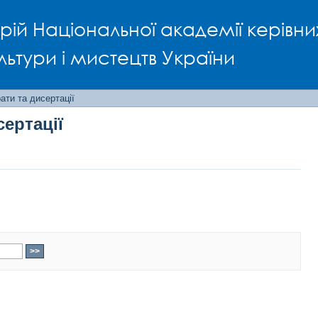
сертації
рій Національної академії керівни
льтури і мистецтв України
ти та дисертації
ертації