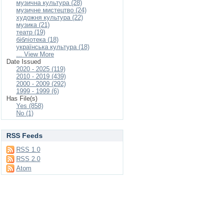
музична культура (28)
музичне мистецтво (24)
художня культура (22)
музика (21)
театр (19)
бібліотека (18)
українська культура (18)
... View More
Date Issued
2020 - 2025 (119)
2010 - 2019 (439)
2000 - 2009 (292)
1999 - 1999 (6)
Has File(s)
Yes (858)
No (1)
RSS Feeds
RSS 1.0
RSS 2.0
Atom