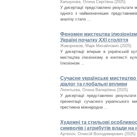
Капшукова, Олена Сергіївна
(
2025
)
У дисертації представлено результати 
одного з найвизначніших представникі
аналізу стало ...
Феномен мистецтва ілюзіонізму
Україні початку ХХІ століття
Жаворонков, Марк Михайлович
(
2025
)
У дисертації вперше в українській ку
мистецтва ілюзіонізму в контексті кул
Ілюзіонізм ...
Сучасне українське мистецтво 
діалог та глобальні впливи
Леонтьєва, Олена Валеріївна
(
2025
)
У дисертації представлено результати
презентації сучасного українського м
престижна міжнародна ...
Художні та стильові особливос
символів і атрибутів влади на н
Артюхін, Олексій Володимирович
(
2025
)