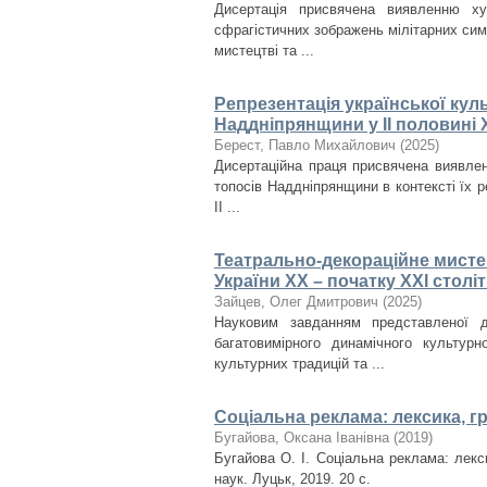
Дисертація присвячена виявленню ху
сфрагістичних зображень мілітарних сим
мистецтві та ...
Репрезентація української кул
Наддніпрянщини у ІІ половині X
Берест, Павло Михайлович
(
2025
)
Дисертаційна праця присвячена виявлен
топосів Наддніпрянщини в контексті їх ре
ІІ ...
Театрально-декораційне мисте
України ХХ – початку ХХІ столі
Зайцев, Олег Дмитрович
(
2025
)
Науковим завданням представленої д
багатовимірного динамічного культурн
культурних традицій та ...
Соціальна реклама: лексика, г
Бугайова, Оксана Іванівна
(
2019
)
Бугайова О. І. Соціальна реклама: лекси
наук. Луцьк, 2019. 20 с.