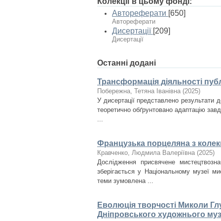
Колекції в цьому фонді:
Автореферати
[650]
Автореферати
Дисертації
[209]
Дисертації
Останні додані
Трансформація діяльності публ
Побережна, Тетяна Іванівна
(
2025
)
У дисертації представлено результати д
теоретично обґрунтовано адаптацію завда
...
Французька порцеляна з колекц
Кравченко, Людмила Валеріївна
(
2025
)
Дослідження присвячене мистецтвозна
зберігається у Національному музеї ми
теми зумовлена ...
Еволюція творчості Миколи Глу
Дніпровського художнього му