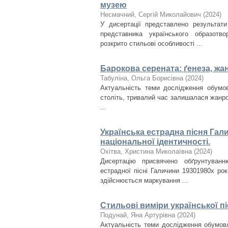
музею
Несмачний, Сергій Миколайович
(
2024
)
У дисертації представлено результати
представника українського образотв
розкрито стильові особливості ...
Барокова серената: ґенеза, жа
Табуліна, Ольга Борисівна
(
2024
)
Актуальність теми дослідження обумов
століть, тривалий час залишалася жанр
...
Українська естрадна пісня Гали
національної ідентичності.
Охітва, Христина Миколаївна
(
2024
)
Дисертацію присвячено обґрунтуванню
естрадної пісні Галичини 1930­1980­х ро
здійснюється маркування ...
Стильові виміри української пі
Подунай, Яна Артурівна
(
2024
)
Актуальність теми дослідження обумовл