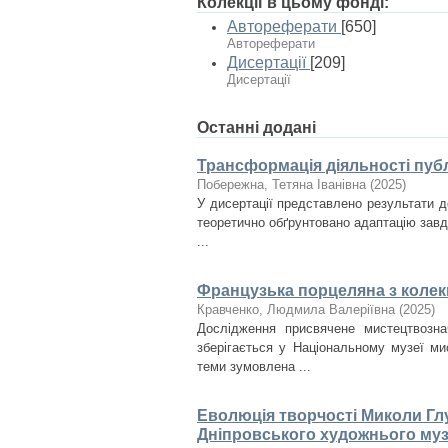
Колекції в цьому фонді:
Автореферати
[650]
Автореферати
Дисертації
[209]
Дисертації
Останні додані
Трансформація діяльності публ
Побережна, Тетяна Іванівна
(
2025
)
У дисертації представлено результати д
теоретично обґрунтовано адаптацію завда
...
Французька порцеляна з колекц
Кравченко, Людмила Валеріївна
(
2025
)
Дослідження присвячене мистецтвозна
зберігається у Національному музеї ми
теми зумовлена ...
Еволюція творчості Миколи Глу
Дніпровського художнього му