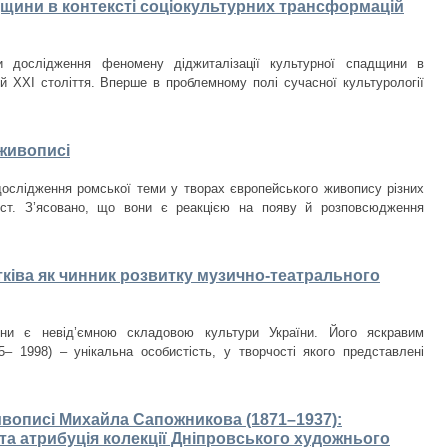
дщини в контексті соціокультурних трансформацій
ти дослідження феномену діджиталізації культурної спадщини в
ій ХХІ століття. Вперше в проблемному полі сучасної культурології
живописі
дослідження ромської теми у творах європейського живопису різних
 ст. З’ясовано, що вони є реакцією на появу й розповсюдження
ківа як чинник розвитку музично-театрального
ини є невід’ємною складовою культури України. Його яскравим
– 1998) – унікальна особистість, у творчості якого представлені
ивописі Михайла Сапожникова (1871–1937):
та атрибуція колекції Дніпровського художнього