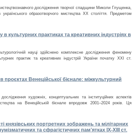
мистецтвознавчого дослідження творчої спадщини Миколи Глущенка,
в українського образотворчого мистецтва ХХ століття. Предметом
 в культурних практиках та креативних індустріях в
льтурологічній науці здійснено комплексне дослідження феномену
ьтурних практик та креативних індустрій України початку ХХІ ст.
в проєктах Венеційської бієнале: міжкультурний
 дослідження художніх, концептуальних та інституційних аспектів
истецтва на Венеційській бієнале впродовж 2001–2024 років. Ця
ті князівських портретних зображень та мілітарних
умізматичних та сфрагістичних пам’ятках ІХ-ХІІІ ст.