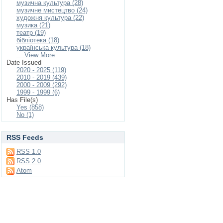
музична культура (28)
музичне мистецтво (24)
художня культура (22)
музика (21)
театр (19)
бібліотека (18)
українська культура (18)
... View More
Date Issued
2020 - 2025 (119)
2010 - 2019 (439)
2000 - 2009 (292)
1999 - 1999 (6)
Has File(s)
Yes (858)
No (1)
RSS Feeds
RSS 1.0
RSS 2.0
Atom