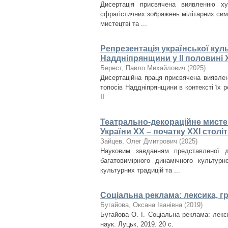
Дисертація присвячена виявленню ху
сфрагістичних зображень мілітарних сим
мистецтві та ...
Репрезентація української кул
Наддніпрянщини у ІІ половині X
Берест, Павло Михайлович
(
2025
)
Дисертаційна праця присвячена виявлен
топосів Наддніпрянщини в контексті їх ре
ІІ ...
Театрально-декораційне мисте
України ХХ – початку ХХІ столі
Зайцев, Олег Дмитрович
(
2025
)
Науковим завданням представленої д
багатовимірного динамічного культурн
культурних традицій та ...
Соціальна реклама: лексика, г
Бугайова, Оксана Іванівна
(
2019
)
Бугайова О. І. Соціальна реклама: лекси
наук. Луцьк, 2019. 20 с.