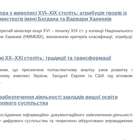
а у живописі XVI–XIX століть: атрибуція творів із
мистецтв імені Богдана та Варвари Ханенків
етній мініатюрі кінця XVI – початку XIX ст. у колекції Національного
и Ханенків (НММБВХ), визначенню критеріїв класифікації, атрибуції
і ХХ–ХХІ століть: традиції та трансформації
нням, що присвячене поліаспектному аналізу умов розвитку і
чному живописі України, Західної Європи та США під впливом
..
абезпечення діяльності закладів вищої освіти
рового суспільства
ослідження інформаційно- документаційного забезпечення діяльності
у цифрового суспільства та теоретично обґрунтовано впровадження