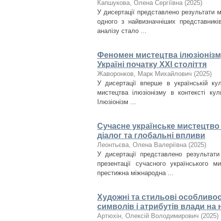
Капшукова, Олена Сергіївна
(
2025
)
У дисертації представлено результати 
одного з найвизначніших представникі
аналізу стало ...
Феномен мистецтва ілюзіонізму
Україні початку ХХІ століття
Жаворонков, Марк Михайлович
(
2025
)
У дисертації вперше в українській ку
мистецтва ілюзіонізму в контексті кул
Ілюзіонізм ...
Сучасне українське мистецтво 
діалог та глобальні впливи
Леонтьєва, Олена Валеріївна
(
2025
)
У дисертації представлено результати
презентації сучасного українського м
престижна міжнародна ...
Художні та стильові особливос
символів і атрибутів влади на н
Артюхін, Олексій Володимирович
(
2025
)