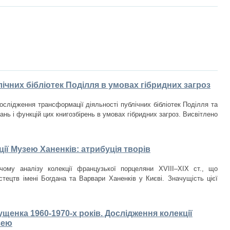
ічних бібліотек Поділля в умовах гібридних загроз
ослідження трансформації діяльності публічних бібліотек Поділля та
нь і функцій цих книгозбірень в умовах гібридних загроз. Висвітлено
ії Музею Ханенків: атрибуція творів
чому аналізу колекції французької порцеляни XVIII–XIX ст., що
стецтв імені Богдана та Варвари Ханенків у Києві. Значущість цієї
щенка 1960-1970-х років. Дослідження колекції
зею