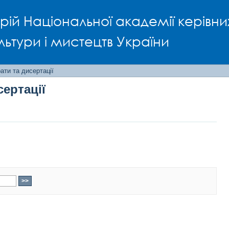
сертації
рій Національної академії керівни
льтури і мистецтв України
ти та дисертації
ертації