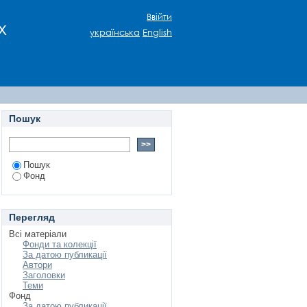
Ввійти
х
українська
English
Пошук
Пошук
Фонд
Перегляд
Всі матеріали
Фонди та колекції
За датою публикації
Автори
Заголовки
Теми
Фонд
За датою публикації