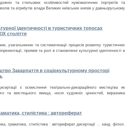
дожніх та стильових особливостей нумізматичних портретів та
волів та атрибутів влади Великих київських князів у давньоруському
ьтурної ідентичності в туристичних топосах
IX століття
ню, узагальненню та систематизації процесів розвитку туристичних
презентації, проявів та ролі в становленні культурної ідентичності в
цтво Закарпаття в соціокультурному просторі
ть
исертації є осмислення театрально-декораційного мистецтва як
ого та мистецького явища, носія художніх цінностей, виразника
раматика, стилістика : автореферат
ка, граматика, стилістика : автореферат дисертації ... канд. філол.