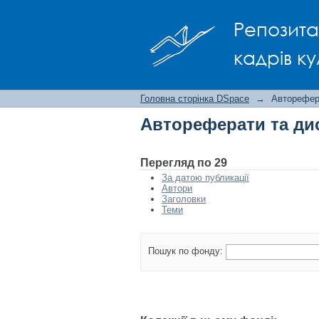
Автореферати та ди
Репозита
кадрів ку
Головна сторінка DSpace
→
Авторефера
Автореферати та дис
Перегляд по 29
За датою публикації
Автори
Заголовки
Теми
Пошук по фонду: