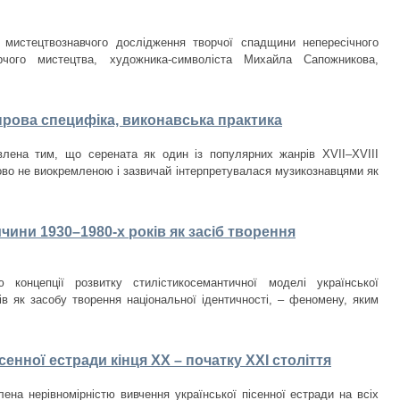
 мистецтвознавчого дослідження творчої спадщини непересічного
орчого мистецтва, художника-символіста Михайла Сапожникова,
нрова специфіка, виконавська практика
лена тим, що серената як один із популярних жанрів XVII–XVIII
ово не виокремленою і зазвичай інтерпретувалася музикознавцями як
чини 1930–1980-­х років як засіб творення
 концепції розвитку стилістикосемантичної моделі української
ків як засобу творення національної ідентичності, – феномену, яким
сенної естради кінця ХХ – початку ХХІ століття
ена нерівномірністю вивчення української пісенної естради на всіх