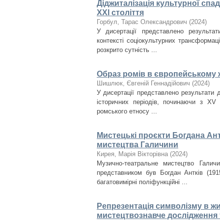
Діджиталізація культурної спа
ХХІ століття
Горбул, Тарас Олександрович
(
2024
)
У дисертації представлено результа
контексті соціокультурних трансформац
розкрито сутність ...
Образ ромів в європейському 
Шишлюк, Євгеній Геннадійович
(
2024
)
У дисертації представлено результати 
історичних періодів, починаючи з XV
ромського етносу ...
Мистецькі проєкти Богдана Ант
мистецтва Галичини
Кирея, Марія Вікторівна
(
2024
)
Музично-театральне мистецтво Галич
представником був Богдан Антків (1915
багатовимірні поліфункційні ...
Репрезентація символізму в ж
мистецтвознавче дослідження 