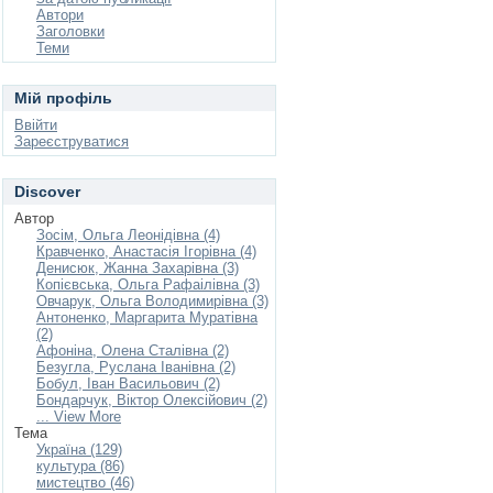
Автори
Заголовки
Теми
Мій профіль
Ввійти
Зареєструватися
Discover
Автор
Зосім, Ольга Леонідівна (4)
Кравченко, Анастасія Ігорівна (4)
Денисюк, Жанна Захарівна (3)
Копієвська, Ольга Рафаілівна (3)
Овчарук, Ольга Володимирівна (3)
Антоненко, Маргарита Муратівна
(2)
Афоніна, Олена Сталівна (2)
Безугла, Руслана Іванівна (2)
Бобул, Іван Васильович (2)
Бондарчук, Віктор Олексійович (2)
... View More
Тема
Україна (129)
культура (86)
мистецтво (46)