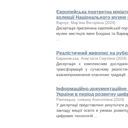
Європейська портретна мініатюр
колекції Національного музею 
Варчук, Мар’яна Вікторівна
(
2024
)
Дисертація присвячена європейській портр
музею мистецтв імені Богдана та Варвар
...
Реалістичний живопис на рубеж
Барановська, Анастасія Сергіївна
(
2024
)
Дисертація є комплексним дослідже
трансформацій у сучасному реалісти
взаємопроникнення класичних традицій .
Інформаційно-документаційне з
України в період розвитку циф
Ржечицька, сніжана Анатоліївна
(
2024
)
У дисертації представлено результати д
закладу вищої освіти в умовах розвитк
цифрових технологій ...