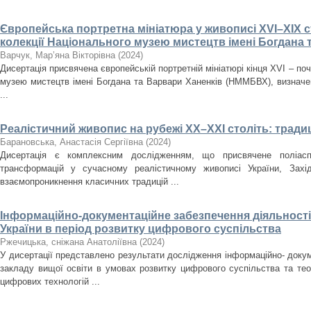
Європейська портретна мініатюра у живописі XVI–XIX ст
колекції Національного музею мистецтв імені Богдана 
Варчук, Мар’яна Вікторівна
(
2024
)
Дисертація присвячена європейській портретній мініатюрі кінця XVI – поч
музею мистецтв імені Богдана та Варвари Ханенків (НММБВХ), визначенн
...
Реалістичний живопис на рубежі ХХ–ХХІ століть: традиц
Барановська, Анастасія Сергіївна
(
2024
)
Дисертація є комплексним дослідженням, що присвячене поліасп
трансформацій у сучасному реалістичному живописі України, Зах
взаємопроникнення класичних традицій ...
Інформаційно-документаційне забезпечення діяльності 
України в період розвитку цифрового суспільства
Ржечицька, сніжана Анатоліївна
(
2024
)
У дисертації представлено результати дослідження інформаційно- докум
закладу вищої освіти в умовах розвитку цифрового суспільства та те
цифрових технологій ...