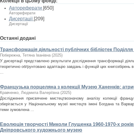
Колекції в цьому фонді:
Автореферати
[650]
Автореферати
Дисертації
[209]
Дисертації
Останні додані
Трансформація діяльності публічних бібліотек Поділля
Побережна, Тетяна Іванівна
(
2025
)
У дисертації представлено результати дослідження трансформації діяльн
теоретично обґрунтовано адаптацію завдань і функцій цих книгозбірень в
...
Французька порцеляна з колекції Музею Ханенків: атри
Кравченко, Людмила Валеріївна
(
2025
)
Дослідження присвячене мистецтвозначому аналізу колекції францу
зберігається у Національному музеї мистецтв імені Богдана та Варвар
теми зумовлена ...
Еволюція творчості Миколи Глущенка 1960-1970-х років
Дніпровського художнього музею