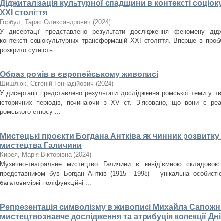
Діджиталізація культурної спадщини в контексті соці
ХХІ століття
Горбул, Тарас Олександрович
(
2024
)
У дисертації представлено результати дослідження феномену дідж
контексті соціокультурних трансформацій ХХІ століття. Вперше в проб
розкрито сутність ...
Образ ромів в європейському живописі
Шишлюк, Євгеній Геннадійович
(
2024
)
У дисертації представлено результати дослідження ромської теми у тв
історичних періодів, починаючи з XV ст. З’ясовано, що вони є ре
ромського етносу ...
Мистецькі проєкти Богдана Антківа як чинник розвитк
мистецтва Галичини
Кирея, Марія Вікторівна
(
2024
)
Музично-театральне мистецтво Галичини є невід’ємною складовою
представником був Богдан Антків (1915– 1998) – унікальна особистіс
багатовимірні поліфункційні ...
Репрезентація символізму в живописі Михайла Сапожни
мистецтвознавче дослідження та атрибуція колекції Д