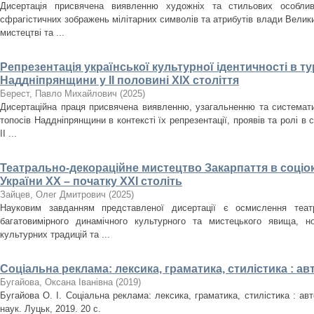
Дисертація присвячена виявленню художніх та стильових особлив
сфрагістичних зображень мілітарних символів та атрибутів влади Велики
мистецтві та ...
Репрезентація української культурної ідентичності в т
Наддніпрянщини у ІІ половині XIX століття
Берест, Павло Михайлович
(
2025
)
Дисертаційна праця присвячена виявленню, узагальненню та систематиз
топосів Наддніпрянщини в контексті їх репрезентації, проявів та ролі в 
ІІ ...
Театрально-декораційне мистецтво Закарпаття в соціо
України ХХ – початку ХХІ століть
Зайцев, Олег Дмитрович
(
2025
)
Науковим завданням представленої дисертації є осмислення театр
багатовимірного динамічного культурного та мистецького явища, но
культурних традицій та ...
Соціальна реклама: лексика, граматика, стилістика : а
Бугайова, Оксана Іванівна
(
2019
)
Бугайова О. І. Соціальна реклама: лексика, граматика, стилістика : авт
наук. Луцьк, 2019. 20 с.