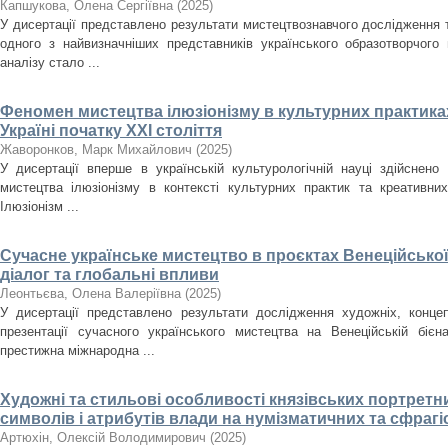
Капшукова, Олена Сергіївна
(
2025
)
У дисертації представлено результати мистецтвознавчого дослідження
одного з найвизначніших представників українського образотворчого
аналізу стало ...
Феномен мистецтва ілюзіонізму в культурних практиках
Україні початку ХХІ століття
Жаворонков, Марк Михайлович
(
2025
)
У дисертації вперше в українській культурологічній науці здійснен
мистецтва ілюзіонізму в контексті культурних практик та креативних
Ілюзіонізм ...
Сучасне українське мистецтво в проєктах Венеційської
діалог та глобальні впливи
Леонтьєва, Олена Валеріївна
(
2025
)
У дисертації представлено результати дослідження художніх, концеп
презентації сучасного українського мистецтва на Венеційській біє
престижна міжнародна ...
Художні та стильові особливості князівських портретн
символів і атрибутів влади на нумізматичних та сфрагіст
Артюхін, Олексій Володимирович
(
2025
)