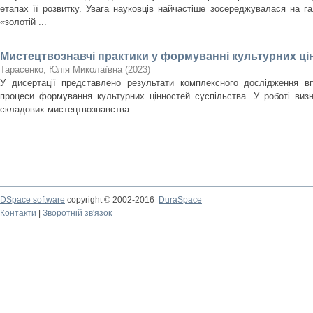
етапах її розвитку. Увага науковців найчастіше зосереджувалася на гал
«золотій ...
Мистецтвознавчі практики у формуванні культурних ці
Тарасенко, Юлія Миколаївна
(
2023
)
У дисертації представлено результати комплексного дослідження в
процеси формування культурних цінностей суспільства. У роботі виз
складових мистецтвознавства ...
DSpace software
copyright © 2002-2016
DuraSpace
Контакти
|
Зворотній зв'язок