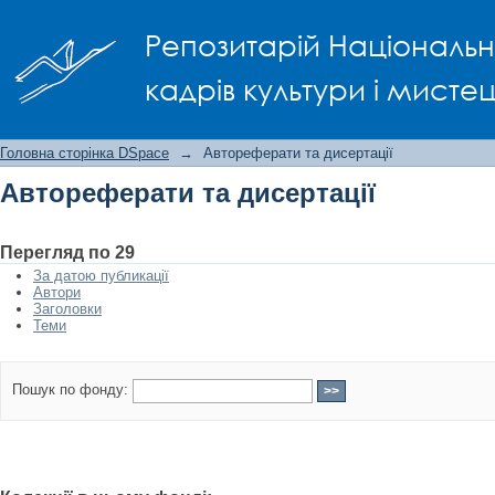
Автореферати та дисертації
Репозитарій Національно
кадрів культури і мисте
Головна сторінка DSpace
→
Автореферати та дисертації
Автореферати та дисертації
Перегляд по 29
За датою публикації
Автори
Заголовки
Теми
Пошук по фонду: