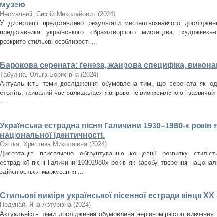
музею
Несмачний, Сергій Миколайович
(
2024
)
У дисертації представлено результати мистецтвознавчого досліджен
представника українського образотворчого мистецтва, художника
розкрито стильові особливості ...
Барокова серената: ґенеза, жанрова специфіка, викона
Табуліна, Ольга Борисівна
(
2024
)
Актуальність теми дослідження обумовлена тим, що серената як оди
століть, тривалий час залишалася жанрово не виокремленою і зазвичай
...
Українська естрадна пісня Галичини 1930–1980-­х років 
національної ідентичності.
Охітва, Христина Миколаївна
(
2024
)
Дисертацію присвячено обґрунтуванню концепції розвитку стилісти
естрадної пісні Галичини 1930­1980­х років як засобу творення націона
здійснюється маркування ...
Стильові виміри української пісенної естради кінця ХХ 
Подунай, Яна Артурівна
(
2024
)
Актуальність теми дослідження обумовлена нерівномірністю вивчення у