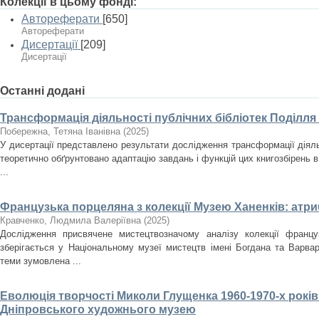
Колекції в цьому фонді:
Автореферати
[650]
Автореферати
Дисертації
[209]
Дисертації
Останні додані
Трансформація діяльності публічних бібліотек Поділля
Побережна, Тетяна Іванівна
(
2025
)
У дисертації представлено результати дослідження трансформації діяльн
теоретично обґрунтовано адаптацію завдань і функцій цих книгозбірень в
...
Французька порцеляна з колекції Музею Ханенків: атри
Кравченко, Людмила Валеріївна
(
2025
)
Дослідження присвячене мистецтвозначому аналізу колекції францу
зберігається у Національному музеї мистецтв імені Богдана та Варвар
теми зумовлена ...
Еволюція творчості Миколи Глущенка 1960-1970-х років
Дніпровського художнього музею