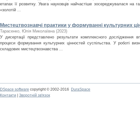
етапах її розвитку. Увага науковців найчастіше зосереджувалася на гал
«золотій ...
Мистецтвознавчі практики у формуванні культурних ці
Тарасенко, Юлія Миколаївна
(
2023
)
У дисертації представлено результати комплексного дослідження в
процеси формування культурних цінностей суспільства. У роботі виз
складових мистецтвознавства ...
DSpace software
copyright © 2002-2016
DuraSpace
Контакти
|
Зворотній зв'язок