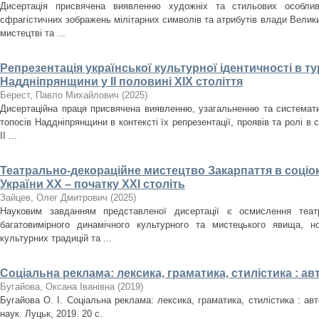
Дисертація присвячена виявленню художніх та стильових особлив
сфрагістичних зображень мілітарних символів та атрибутів влади Велики
мистецтві та ...
Репрезентація української культурної ідентичності в т
Наддніпрянщини у ІІ половині XIX століття
Берест, Павло Михайлович
(
2025
)
Дисертаційна праця присвячена виявленню, узагальненню та систематиз
топосів Наддніпрянщини в контексті їх репрезентації, проявів та ролі в 
ІІ ...
Театрально-декораційне мистецтво Закарпаття в соціо
України ХХ – початку ХХІ століть
Зайцев, Олег Дмитрович
(
2025
)
Науковим завданням представленої дисертації є осмислення театр
багатовимірного динамічного культурного та мистецького явища, но
культурних традицій та ...
Соціальна реклама: лексика, граматика, стилістика : а
Бугайова, Оксана Іванівна
(
2019
)
Бугайова О. І. Соціальна реклама: лексика, граматика, стилістика : авт
наук. Луцьк, 2019. 20 с.