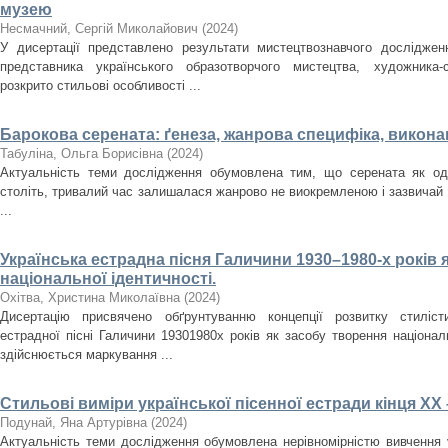
музею
Несмачний, Сергій Миколайович
(
2024
)
У дисертації представлено результати мистецтвознавчого досліджен
представника українського образотворчого мистецтва, художника
розкрито стильові особливості ...
Барокова серената: ґенеза, жанрова специфіка, викона
Табуліна, Ольга Борисівна
(
2024
)
Актуальність теми дослідження обумовлена тим, що серената як оди
століть, тривалий час залишалася жанрово не виокремленою і зазвичай
...
Українська естрадна пісня Галичини 1930–1980-­х років 
національної ідентичності.
Охітва, Христина Миколаївна
(
2024
)
Дисертацію присвячено обґрунтуванню концепції розвитку стилісти
естрадної пісні Галичини 1930­1980­х років як засобу творення націона
здійснюється маркування ...
Стильові виміри української пісенної естради кінця ХХ 
Подунай, Яна Артурівна
(
2024
)
Актуальність теми дослідження обумовлена нерівномірністю вивчення у