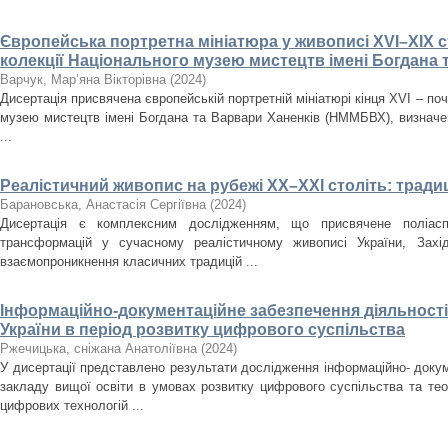
Європейська портретна мініатюра у живописі XVI–XIX ст
колекції Національного музею мистецтв імені Богдана 
Варчук, Мар’яна Вікторівна
(
2024
)
Дисертація присвячена європейській портретній мініатюрі кінця XVI – поч
музею мистецтв імені Богдана та Варвари Ханенків (НММБВХ), визначенн
...
Реалістичний живопис на рубежі ХХ–ХХІ століть: традиц
Барановська, Анастасія Сергіївна
(
2024
)
Дисертація є комплексним дослідженням, що присвячене поліасп
трансформацій у сучасному реалістичному живописі України, Зах
взаємопроникнення класичних традицій ...
Інформаційно-документаційне забезпечення діяльності 
України в період розвитку цифрового суспільства
Ржечицька, сніжана Анатоліївна
(
2024
)
У дисертації представлено результати дослідження інформаційно- докум
закладу вищої освіти в умовах розвитку цифрового суспільства та те
цифрових технологій ...