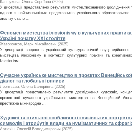
Капшукова, Олена Сергіївна
(
2025
)
У дисертації представлено результати мистецтвознавчого дослідження
одного з найвизначніших представників українського образотворчого
аналізу стало ...
Феномен мистецтва ілюзіонізму в культурних практиках
Україні початку ХХІ століття
Жаворонков, Марк Михайлович
(
2025
)
У дисертації вперше в українській культурологічній науці здійснен
мистецтва ілюзіонізму в контексті культурних практик та креативних
Ілюзіонізм ...
Сучасне українське мистецтво в проєктах Венеційської
діалог та глобальні впливи
Леонтьєва, Олена Валеріївна
(
2025
)
У дисертації представлено результати дослідження художніх, концеп
презентації сучасного українського мистецтва на Венеційській біє
престижна міжнародна ...
Художні та стильові особливості князівських портретн
символів і атрибутів влади на нумізматичних та сфрагіст
Артюхін, Олексій Володимирович
(
2025
)