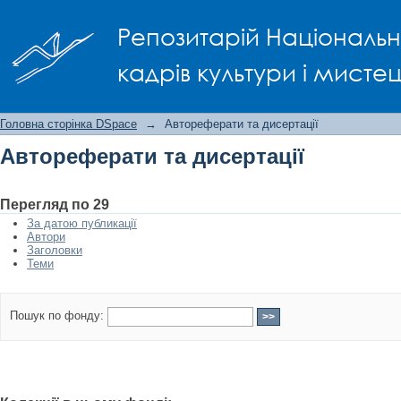
Автореферати та дисертації
Репозитарій Національно
кадрів культури і мисте
Головна сторінка DSpace
→
Автореферати та дисертації
Автореферати та дисертації
Перегляд по 29
За датою публикації
Автори
Заголовки
Теми
Пошук по фонду: