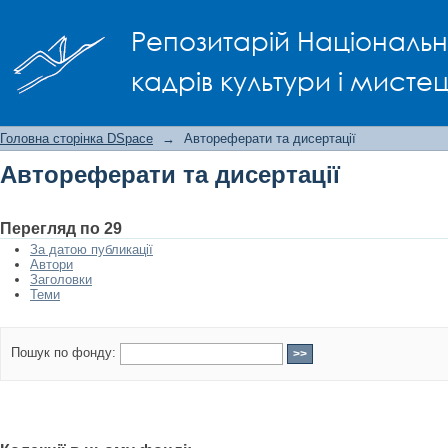
Автореферати та дисертації
Репозитарій Національно
кадрів культури і мисте
Головна сторінка DSpace
→
Автореферати та дисертації
Автореферати та дисертації
Перегляд по 29
За датою публикації
Автори
Заголовки
Теми
Пошук по фонду: