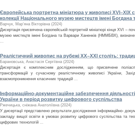
Європейська портретна мініатюра у живописі XVI–XIX ст
колекції Національного музею мистецтв імені Богдана 
Варчук, Мар’яна Вікторівна
(
2024
)
Дисертація присвячена європейській портретній мініатюрі кінця XVI – поч
музею мистецтв імені Богдана та Варвари Ханенків (НММБВХ), визначенн
...
Реалістичний живопис на рубежі ХХ–ХХІ століть: традиц
Барановська, Анастасія Сергіївна
(
2024
)
Дисертація є комплексним дослідженням, що присвячене поліасп
трансформацій у сучасному реалістичному живописі України, Зах
взаємопроникнення класичних традицій ...
Інформаційно-документаційне забезпечення діяльності 
України в період розвитку цифрового суспільства
Ржечицька, сніжана Анатоліївна
(
2024
)
У дисертації представлено результати дослідження інформаційно- докум
закладу вищої освіти в умовах розвитку цифрового суспільства та те
цифрових технологій ...