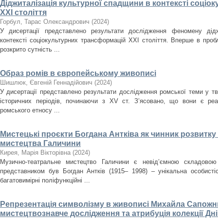
Діджиталізація культурної спадщини в контексті соці
ХХІ століття
Горбул, Тарас Олександрович
(
2024
)
У дисертації представлено результати дослідження феномену дідж
контексті соціокультурних трансформацій ХХІ століття. Вперше в проб
розкрито сутність ...
Образ ромів в європейському живописі
Шишлюк, Євгеній Геннадійович
(
2024
)
У дисертації представлено результати дослідження ромської теми у тв
історичних періодів, починаючи з XV ст. З’ясовано, що вони є ре
ромського етносу ...
Мистецькі проєкти Богдана Антківа як чинник розвитк
мистецтва Галичини
Кирея, Марія Вікторівна
(
2024
)
Музично-театральне мистецтво Галичини є невід’ємною складовою
представником був Богдан Антків (1915– 1998) – унікальна особистіс
багатовимірні поліфункційні ...
Репрезентація символізму в живописі Михайла Сапожни
мистецтвознавче дослідження та атрибуція колекції Д