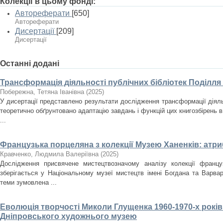
Колекції в цьому фонді:
Автореферати
[650]
Автореферати
Дисертації
[209]
Дисертації
Останні додані
Трансформація діяльності публічних бібліотек Поділля
Побережна, Тетяна Іванівна
(
2025
)
У дисертації представлено результати дослідження трансформації діяльн
теоретично обґрунтовано адаптацію завдань і функцій цих книгозбірень в
...
Французька порцеляна з колекції Музею Ханенків: атри
Кравченко, Людмила Валеріївна
(
2025
)
Дослідження присвячене мистецтвозначому аналізу колекції францу
зберігається у Національному музеї мистецтв імені Богдана та Варвар
теми зумовлена ...
Еволюція творчості Миколи Глущенка 1960-1970-х років
Дніпровського художнього музею