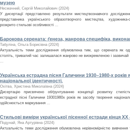
музею
Несмачний, Сергій Миколайович
(
2024
)
У дисертації представлено результати мистецтвознавчого досліджен
представника українського образотворчого мистецтва, художника
розкрито стильові особливості ...
Барокова серената: ґенеза, жанрова специфіка, викона
Табуліна, Ольга Борисівна
(
2024
)
Актуальність теми дослідження обумовлена тим, що серената як оди
століть, тривалий час залишалася жанрово не виокремленою і зазвичай
...
Українська естрадна пісня Галичини 1930–1980-­х років 
національної ідентичності.
Охітва, Христина Миколаївна
(
2024
)
Дисертацію присвячено обґрунтуванню концепції розвитку стилісти
естрадної пісні Галичини 1930­1980­х років як засобу творення націона
здійснюється маркування ...
Стильові виміри української пісенної естради кінця ХХ 
Подунай, Яна Артурівна
(
2024
)
Актуальність теми дослідження обумовлена нерівномірністю вивчення у