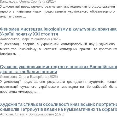
Капшукова, Олена Сергіївна
(
2025
)
У дисертації представлено результати мистецтвознавчого дослідження
одного з найвизначніших представників українського образотворчого
аналізу стало ...
Феномен мистецтва ілюзіонізму в культурних практиках
Україні початку ХХІ століття
Жаворонков, Марк Михайлович
(
2025
)
У дисертації вперше в українській культурологічній науці здійснен
мистецтва ілюзіонізму в контексті культурних практик та креативних
Ілюзіонізм ...
Сучасне українське мистецтво в проєктах Венеційської
діалог та глобальні впливи
Леонтьєва, Олена Валеріївна
(
2025
)
У дисертації представлено результати дослідження художніх, концеп
презентації сучасного українського мистецтва на Венеційській біє
престижна міжнародна ...
Художні та стильові особливості князівських портретн
символів і атрибутів влади на нумізматичних та сфрагіст
Артюхін, Олексій Володимирович
(
2025
)