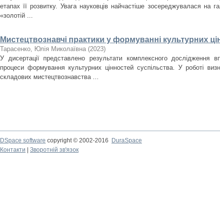
етапах її розвитку. Увага науковців найчастіше зосереджувалася на гал
«золотій ...
Мистецтвознавчі практики у формуванні культурних ці
Тарасенко, Юлія Миколаївна
(
2023
)
У дисертації представлено результати комплексного дослідження в
процеси формування культурних цінностей суспільства. У роботі виз
складових мистецтвознавства ...
DSpace software
copyright © 2002-2016
DuraSpace
Контакти
|
Зворотній зв'язок