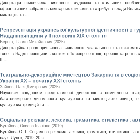
Дисертація присвячена виявленню художніх та стильових особлив
сфрагістичних зображень мілітарних символів та атрибутів влади Велики
мистецтві та ...
Репрезентація української культурної ідентичності в т
Наддніпрянщини у ІІ половині XIX століття
Берест, Павло Михайлович
(
2025
)
Дисертаційна праця присвячена виявленню, узагальненню та систематиз
топосів Наддніпрянщини в контексті їх репрезентації, проявів та ролі в 
ІІ ...
Театрально-декораційне мистецтво Закарпаття в соціо
України ХХ – початку ХХІ століть
Зайцев, Олег Дмитрович
(
2025
)
Науковим завданням представленої дисертації є осмислення театр
багатовимірного динамічного культурного та мистецького явища, но
культурних традицій та ...
Соціальна реклама: лексика, граматика, стилістика : а
Бугайова, Оксана Іванівна
(
2019
)
Бугайова О. І. Соціальна реклама: лексика, граматика, стилістика : авт
наук. Луцьк, 2019. 20 с.