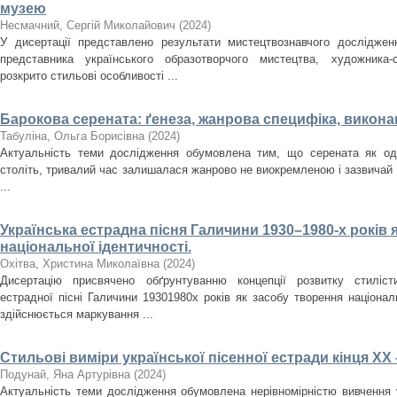
музею
Несмачний, Сергій Миколайович
(
2024
)
У дисертації представлено результати мистецтвознавчого досліджен
представника українського образотворчого мистецтва, художника
розкрито стильові особливості ...
Барокова серената: ґенеза, жанрова специфіка, викона
Табуліна, Ольга Борисівна
(
2024
)
Актуальність теми дослідження обумовлена тим, що серената як оди
століть, тривалий час залишалася жанрово не виокремленою і зазвичай
...
Українська естрадна пісня Галичини 1930–1980-­х років 
національної ідентичності.
Охітва, Христина Миколаївна
(
2024
)
Дисертацію присвячено обґрунтуванню концепції розвитку стилісти
естрадної пісні Галичини 1930­1980­х років як засобу творення націона
здійснюється маркування ...
Стильові виміри української пісенної естради кінця ХХ 
Подунай, Яна Артурівна
(
2024
)
Актуальність теми дослідження обумовлена нерівномірністю вивчення у