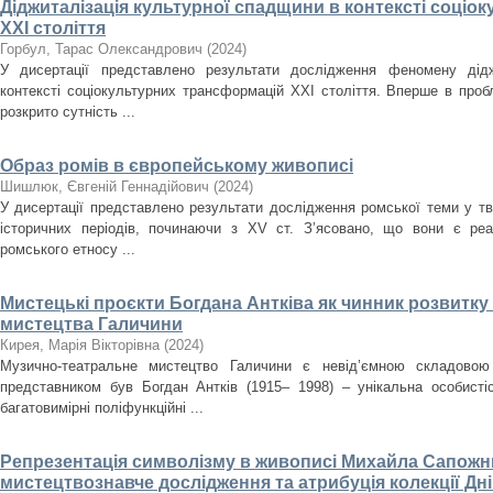
Діджиталізація культурної спадщини в контексті соці
ХХІ століття
Горбул, Тарас Олександрович
(
2024
)
У дисертації представлено результати дослідження феномену дідж
контексті соціокультурних трансформацій ХХІ століття. Вперше в проб
розкрито сутність ...
Образ ромів в європейському живописі
Шишлюк, Євгеній Геннадійович
(
2024
)
У дисертації представлено результати дослідження ромської теми у тв
історичних періодів, починаючи з XV ст. З’ясовано, що вони є ре
ромського етносу ...
Мистецькі проєкти Богдана Антківа як чинник розвитк
мистецтва Галичини
Кирея, Марія Вікторівна
(
2024
)
Музично-театральне мистецтво Галичини є невід’ємною складовою
представником був Богдан Антків (1915– 1998) – унікальна особистіс
багатовимірні поліфункційні ...
Репрезентація символізму в живописі Михайла Сапожни
мистецтвознавче дослідження та атрибуція колекції Д