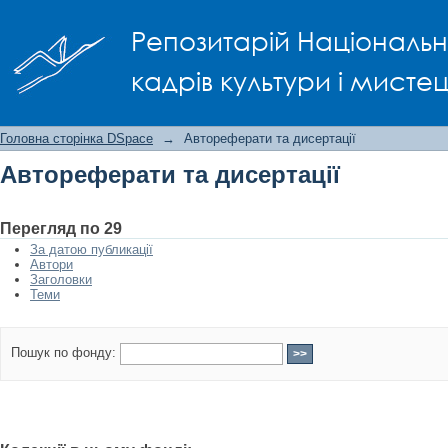
Автореферати та дисертації
Репозитарій Національно
кадрів культури і мисте
Головна сторінка DSpace
→
Автореферати та дисертації
Автореферати та дисертації
Перегляд по 29
За датою публикації
Автори
Заголовки
Теми
Пошук по фонду: