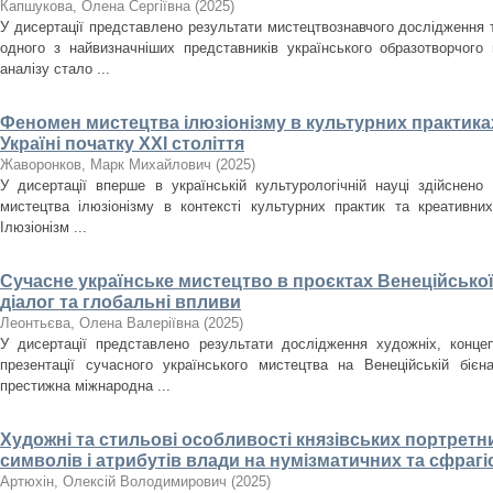
Капшукова, Олена Сергіївна
(
2025
)
У дисертації представлено результати мистецтвознавчого дослідження
одного з найвизначніших представників українського образотворчого
аналізу стало ...
Феномен мистецтва ілюзіонізму в культурних практиках
Україні початку ХХІ століття
Жаворонков, Марк Михайлович
(
2025
)
У дисертації вперше в українській культурологічній науці здійснен
мистецтва ілюзіонізму в контексті культурних практик та креативних
Ілюзіонізм ...
Сучасне українське мистецтво в проєктах Венеційської
діалог та глобальні впливи
Леонтьєва, Олена Валеріївна
(
2025
)
У дисертації представлено результати дослідження художніх, концеп
презентації сучасного українського мистецтва на Венеційській біє
престижна міжнародна ...
Художні та стильові особливості князівських портретн
символів і атрибутів влади на нумізматичних та сфрагіст
Артюхін, Олексій Володимирович
(
2025
)