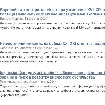
Європейська портретна мініатюра у живописі XVI–XIX ст
колекції Національного музею мистецтв імені Богдана 
Варчук, Мар’яна Вікторівна
(
2024
)
Дисертація присвячена європейській портретній мініатюрі кінця XVI – поч
музею мистецтв імені Богдана та Варвари Ханенків (НММБВХ), визначенн
...
Реалістичний живопис на рубежі ХХ–ХХІ століть: традиц
Барановська, Анастасія Сергіївна
(
2024
)
Дисертація є комплексним дослідженням, що присвячене поліасп
трансформацій у сучасному реалістичному живописі України, Зах
взаємопроникнення класичних традицій ...
Інформаційно-документаційне забезпечення діяльності 
України в період розвитку цифрового суспільства
Ржечицька, сніжана Анатоліївна
(
2024
)
У дисертації представлено результати дослідження інформаційно- докум
закладу вищої освіти в умовах розвитку цифрового суспільства та те
цифрових технологій ...