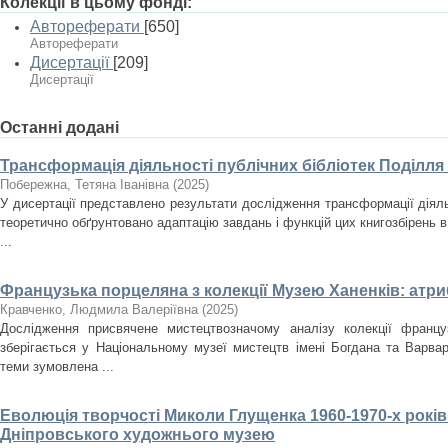
Колекції в цьому фонді:
Автореферати
[650]
Автореферати
Дисертації
[209]
Дисертації
Останні додані
Трансформація діяльності публічних бібліотек Поділля
Побережна, Тетяна Іванівна
(
2025
)
У дисертації представлено результати дослідження трансформації діяльн
теоретично обґрунтовано адаптацію завдань і функцій цих книгозбірень в
...
Французька порцеляна з колекції Музею Ханенків: атри
Кравченко, Людмила Валеріївна
(
2025
)
Дослідження присвячене мистецтвозначому аналізу колекції францу
зберігається у Національному музеї мистецтв імені Богдана та Варвар
теми зумовлена ...
Еволюція творчості Миколи Глущенка 1960-1970-х років
Дніпровського художнього музею