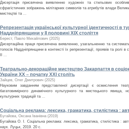
Дисертація присвячена виявленню художніх та стильових особлив
сфрагістичних зображень мілітарних символів та атрибутів влади Велики
мистецтві та ...
Репрезентація української культурної ідентичності в т
Наддніпрянщини у ІІ половині XIX століття
Берест, Павло Михайлович
(
2025
)
Дисертаційна праця присвячена виявленню, узагальненню та систематиз
топосів Наддніпрянщини в контексті їх репрезентації, проявів та ролі в 
ІІ ...
Театрально-декораційне мистецтво Закарпаття в соціо
України ХХ – початку ХХІ століть
Зайцев, Олег Дмитрович
(
2025
)
Науковим завданням представленої дисертації є осмислення театр
багатовимірного динамічного культурного та мистецького явища, но
культурних традицій та ...
Соціальна реклама: лексика, граматика, стилістика : а
Бугайова, Оксана Іванівна
(
2019
)
Бугайова О. І. Соціальна реклама: лексика, граматика, стилістика : авт
наук. Луцьк, 2019. 20 с.