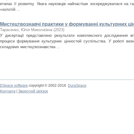
етапах її розвитку. Увага науковців найчастіше зосереджувалася на гал
«золотій ...
Мистецтвознавчі практики у формуванні культурних ці
Тарасенко, Юлія Миколаївна
(
2023
)
У дисертації представлено результати комплексного дослідження в
процеси формування культурних цінностей суспільства. У роботі виз
складових мистецтвознавства ...
DSpace software
copyright © 2002-2016
DuraSpace
Контакти
|
Зворотній зв'язок