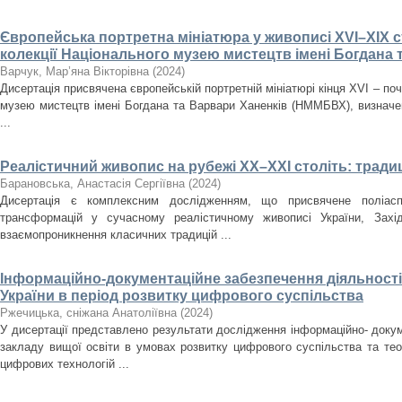
Європейська портретна мініатюра у живописі XVI–XIX ст
колекції Національного музею мистецтв імені Богдана 
Варчук, Мар’яна Вікторівна
(
2024
)
Дисертація присвячена європейській портретній мініатюрі кінця XVI – поч
музею мистецтв імені Богдана та Варвари Ханенків (НММБВХ), визначенн
...
Реалістичний живопис на рубежі ХХ–ХХІ століть: традиц
Барановська, Анастасія Сергіївна
(
2024
)
Дисертація є комплексним дослідженням, що присвячене поліасп
трансформацій у сучасному реалістичному живописі України, Зах
взаємопроникнення класичних традицій ...
Інформаційно-документаційне забезпечення діяльності 
України в період розвитку цифрового суспільства
Ржечицька, сніжана Анатоліївна
(
2024
)
У дисертації представлено результати дослідження інформаційно- докум
закладу вищої освіти в умовах розвитку цифрового суспільства та те
цифрових технологій ...