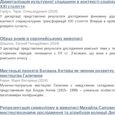
Діджиталізація культурної спадщини в контексті соці
ХХІ століття
Горбул, Тарас Олександрович
(
2024
)
У дисертації представлено результати дослідження феномену дідж
контексті соціокультурних трансформацій ХХІ століття. Вперше в проб
розкрито сутність ...
Образ ромів в європейському живописі
Шишлюк, Євгеній Геннадійович
(
2024
)
У дисертації представлено результати дослідження ромської теми у тв
історичних періодів, починаючи з XV ст. З’ясовано, що вони є ре
ромського етносу ...
Мистецькі проєкти Богдана Антківа як чинник розвитк
мистецтва Галичини
Кирея, Марія Вікторівна
(
2024
)
Музично-театральне мистецтво Галичини є невід’ємною складовою
представником був Богдан Антків (1915– 1998) – унікальна особистіс
багатовимірні поліфункційні ...
Репрезентація символізму в живописі Михайла Сапожни
мистецтвознавче дослідження та атрибуція колекції Д