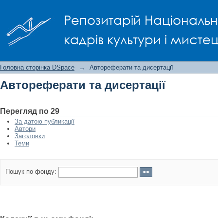
Автореферати та дисертації
Репозитарій Національно
кадрів культури і мисте
Головна сторінка DSpace
→
Автореферати та дисертації
Автореферати та дисертації
Перегляд по 29
За датою публикації
Автори
Заголовки
Теми
Пошук по фонду: