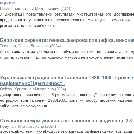
музею
Несмачний, Сергій Миколайович
(
2024
)
У дисертації представлено результати мистецтвознавчого досліджен
представника українського образотворчого мистецтва, художника
розкрито стильові особливості ...
Барокова серената: ґенеза, жанрова специфіка, викона
Табуліна, Ольга Борисівна
(
2024
)
Актуальність теми дослідження обумовлена тим, що серената як оди
століть, тривалий час залишалася жанрово не виокремленою і зазвичай
...
Українська естрадна пісня Галичини 1930–1980-­х років 
національної ідентичності.
Охітва, Христина Миколаївна
(
2024
)
Дисертацію присвячено обґрунтуванню концепції розвитку стилісти
естрадної пісні Галичини 1930­1980­х років як засобу творення націона
здійснюється маркування ...
Стильові виміри української пісенної естради кінця ХХ 
Подунай, Яна Артурівна
(
2024
)
Актуальність теми дослідження обумовлена нерівномірністю вивчення у