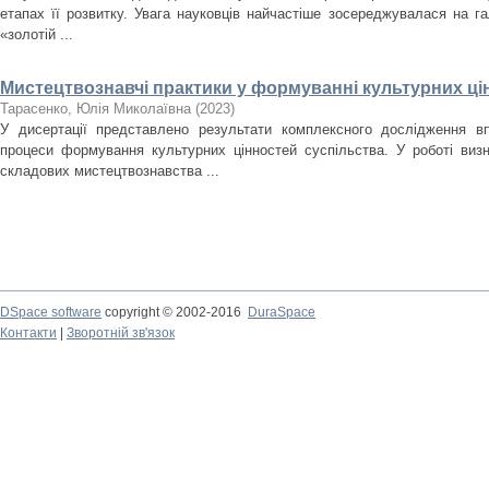
етапах її розвитку. Увага науковців найчастіше зосереджувалася на гал
«золотій ...
Мистецтвознавчі практики у формуванні культурних ці
Тарасенко, Юлія Миколаївна
(
2023
)
У дисертації представлено результати комплексного дослідження в
процеси формування культурних цінностей суспільства. У роботі виз
складових мистецтвознавства ...
DSpace software
copyright © 2002-2016
DuraSpace
Контакти
|
Зворотній зв'язок