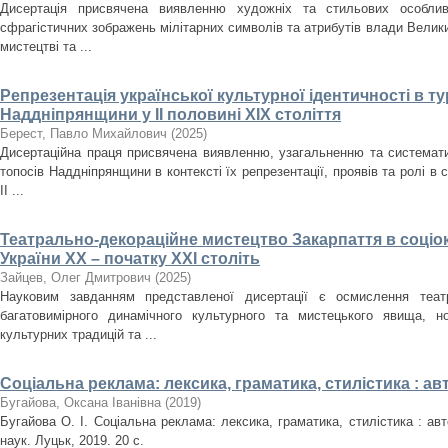
Дисертація присвячена виявленню художніх та стильових особлив
сфрагістичних зображень мілітарних символів та атрибутів влади Велики
мистецтві та ...
Репрезентація української культурної ідентичності в т
Наддніпрянщини у ІІ половині XIX століття
Берест, Павло Михайлович
(
2025
)
Дисертаційна праця присвячена виявленню, узагальненню та систематиз
топосів Наддніпрянщини в контексті їх репрезентації, проявів та ролі в 
ІІ ...
Театрально-декораційне мистецтво Закарпаття в соціо
України ХХ – початку ХХІ століть
Зайцев, Олег Дмитрович
(
2025
)
Науковим завданням представленої дисертації є осмислення театр
багатовимірного динамічного культурного та мистецького явища, но
культурних традицій та ...
Соціальна реклама: лексика, граматика, стилістика : а
Бугайова, Оксана Іванівна
(
2019
)
Бугайова О. І. Соціальна реклама: лексика, граматика, стилістика : авт
наук. Луцьк, 2019. 20 с.