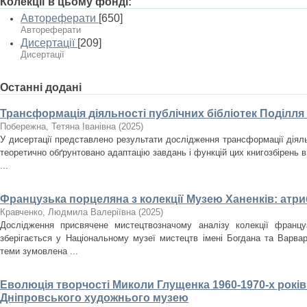
Колекції в цьому фонді:
Автореферати
[650]
Автореферати
Дисертації
[209]
Дисертації
Останні додані
Трансформація діяльності публічних бібліотек Поділля
Побережна, Тетяна Іванівна
(
2025
)
У дисертації представлено результати дослідження трансформації діяльн
теоретично обґрунтовано адаптацію завдань і функцій цих книгозбірень в
...
Французька порцеляна з колекції Музею Ханенків: атри
Кравченко, Людмила Валеріївна
(
2025
)
Дослідження присвячене мистецтвозначому аналізу колекції францу
зберігається у Національному музеї мистецтв імені Богдана та Варвар
теми зумовлена ...
Еволюція творчості Миколи Глущенка 1960-1970-х років
Дніпровського художнього музею