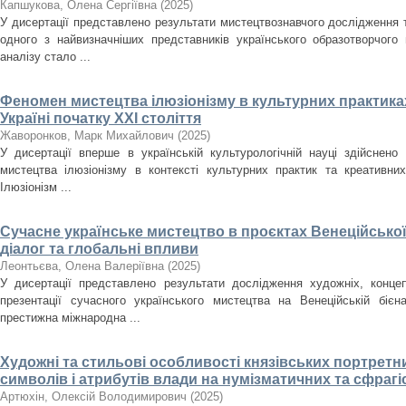
Капшукова, Олена Сергіївна
(
2025
)
У дисертації представлено результати мистецтвознавчого дослідження
одного з найвизначніших представників українського образотворчого
аналізу стало ...
Феномен мистецтва ілюзіонізму в культурних практиках
Україні початку ХХІ століття
Жаворонков, Марк Михайлович
(
2025
)
У дисертації вперше в українській культурологічній науці здійснен
мистецтва ілюзіонізму в контексті культурних практик та креативних
Ілюзіонізм ...
Сучасне українське мистецтво в проєктах Венеційської
діалог та глобальні впливи
Леонтьєва, Олена Валеріївна
(
2025
)
У дисертації представлено результати дослідження художніх, концеп
презентації сучасного українського мистецтва на Венеційській біє
престижна міжнародна ...
Художні та стильові особливості князівських портретн
символів і атрибутів влади на нумізматичних та сфрагіст
Артюхін, Олексій Володимирович
(
2025
)