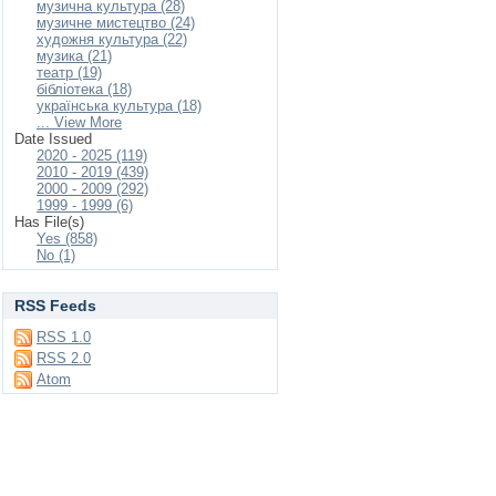
музична культура (28)
музичне мистецтво (24)
художня культура (22)
музика (21)
театр (19)
бібліотека (18)
українська культура (18)
... View More
Date Issued
2020 - 2025 (119)
2010 - 2019 (439)
2000 - 2009 (292)
1999 - 1999 (6)
Has File(s)
Yes (858)
No (1)
RSS Feeds
RSS 1.0
RSS 2.0
Atom