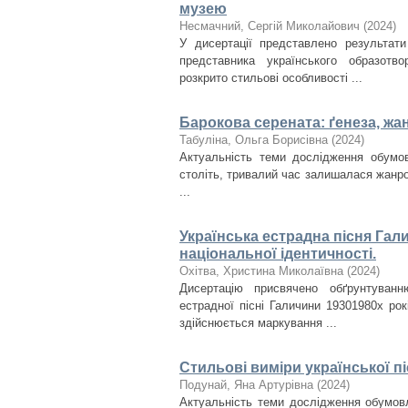
музею
Несмачний, Сергій Миколайович
(
2024
)
У дисертації представлено результати
представника українського образотв
розкрито стильові особливості ...
Барокова серената: ґенеза, жа
Табуліна, Ольга Борисівна
(
2024
)
Актуальність теми дослідження обумов
століть, тривалий час залишалася жанр
...
Українська естрадна пісня Гали
національної ідентичності.
Охітва, Христина Миколаївна
(
2024
)
Дисертацію присвячено обґрунтуванню
естрадної пісні Галичини 1930­1980­х ро
здійснюється маркування ...
Стильові виміри української пі
Подунай, Яна Артурівна
(
2024
)
Актуальність теми дослідження обумовл