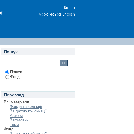
Ввійти
х
українська
English
Пошук
Пошук
Фонд
Перегляд
Всі матеріали
Фонди та колекції
За датою публикації
Автори
Заголовки
Теми
Фонд
За датою публикації