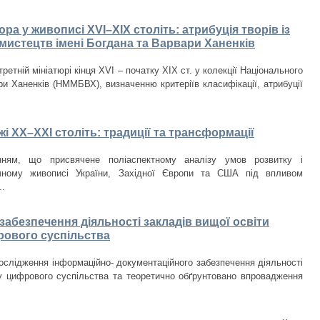
а у живописі XVI–XIX століть: атрибуція творів із
мистецтв імені Богдана та Варвари Ханенків
етній мініатюрі кінця XVI – початку XIX ст. у колекції Національного
и Ханенків (НММБВХ), визначенню критеріїв класифікації, атрибуції
і ХХ–ХХІ століть: традиції та трансформації
нням, що присвячене поліаспектному аналізу умов розвитку і
чному живописі України, Західної Європи та США під впливом
..
абезпечення діяльності закладів вищої освіти
рового суспільства
ослідження інформаційно- документаційного забезпечення діяльності
у цифрового суспільства та теоретично обґрунтовано впровадження