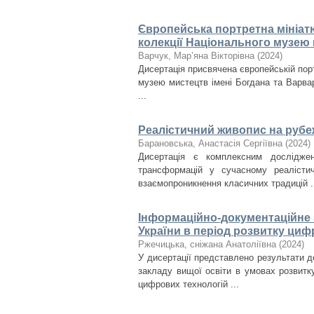
Європейська портретна мініатюр
колекції Національного музею 
Варчук, Мар’яна Вікторівна
(
2024
)
Дисертація присвячена європейській портр
музею мистецтв імені Богдана та Варвар
...
Реалістичний живопис на рубеж
Барановська, Анастасія Сергіївна
(
2024
)
Дисертація є комплексним дослідже
трансформацій у сучасному реалісти
взаємопроникнення класичних традицій .
Інформаційно-документаційне з
України в період розвитку циф
Ржечицька, сніжана Анатоліївна
(
2024
)
У дисертації представлено результати д
закладу вищої освіти в умовах розвитк
цифрових технологій ...