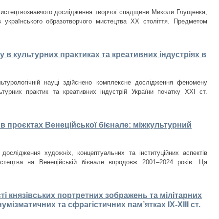
мистецтвознавчого дослідження творчої спадщини Миколи Глущенка,
в українського образотворчого мистецтва ХХ століття. Предметом
 в культурних практиках та креативних індустріях в
льтурологічній науці здійснено комплексне дослідження феномену
ьтурних практик та креативних індустрій України початку ХХІ ст.
в проєктах Венеційської бієнале: міжкультурний
 дослідження художніх, концептуальних та інституційних аспектів
истецтва на Венеційській бієнале впродовж 2001–2024 років. Ця
ті князівських портретних зображень та мілітарних
умізматичних та сфрагістичних пам’ятках ІХ-ХІІІ ст.