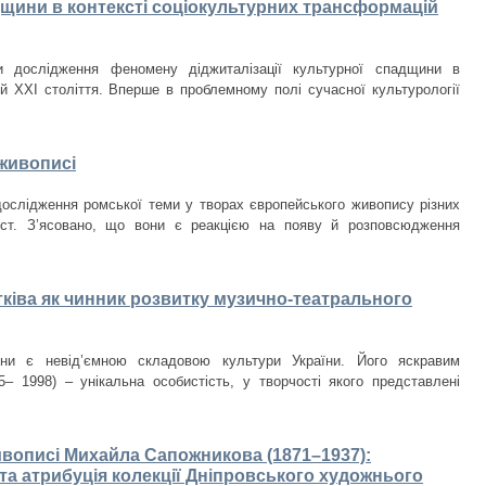
дщини в контексті соціокультурних трансформацій
ти дослідження феномену діджиталізації культурної спадщини в
ій ХХІ століття. Вперше в проблемному полі сучасної культурології
живописі
дослідження ромської теми у творах європейського живопису різних
 ст. З’ясовано, що вони є реакцією на появу й розповсюдження
ківа як чинник розвитку музично-театрального
ини є невід’ємною складовою культури України. Його яскравим
– 1998) – унікальна особистість, у творчості якого представлені
ивописі Михайла Сапожникова (1871–1937):
та атрибуція колекції Дніпровського художнього