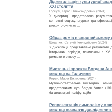
Діджиталізація культурної спа
ХХІ століття
Горбул, Тарас Олександрович
(
2024
)
У дисертації представлено результа
контексті соціокультурних трансформац
розкрито сутність ...
Образ ромів в європейському 
Шишлюк, Євгеній Геннадійович
(
2024
)
У дисертації представлено результати 
історичних періодів, починаючи з XV
ромського етносу ...
Мистецькі проєкти Богдана Ант
мистецтва Галичини
Кирея, Марія Вікторівна
(
2024
)
Музично-театральне мистецтво Галич
представником був Богдан Антків (1915
багатовимірні поліфункційні ...
Репрезентація символізму в ж
мистецтвознавче дослідження 