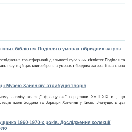
ічних бібліотек Поділля в умовах гібридних загроз
ослідження трансформації діяльності публічних бібліотек Поділля та
нь і функцій цих книгозбірень в умовах гібридних загроз. Висвітлено
ії Музею Ханенків: атрибуція творів
чому аналізу колекції французької порцеляни XVIII–XIX ст., що
стецтв імені Богдана та Варвари Ханенків у Києві. Значущість цієї
щенка 1960-1970-х років. Дослідження колекції
зею