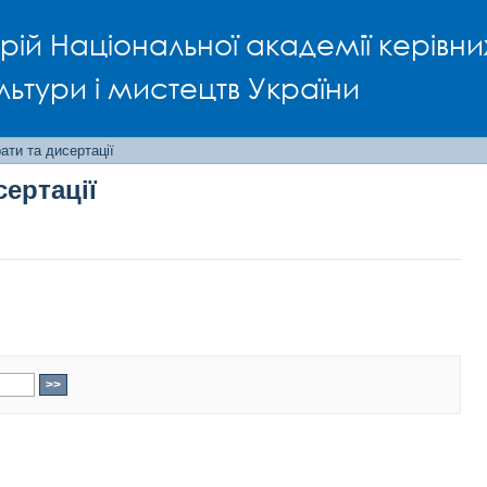
сертації
рій Національної академії керівни
льтури і мистецтв України
ти та дисертації
ертації