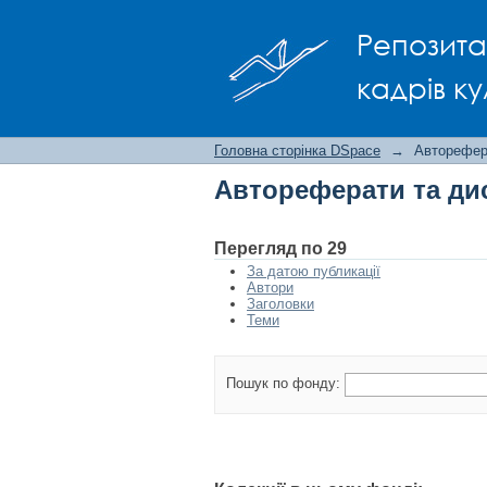
Автореферати та ди
Репозита
кадрів ку
Головна сторінка DSpace
→
Авторефера
Автореферати та дис
Перегляд по 29
За датою публикації
Автори
Заголовки
Теми
Пошук по фонду: