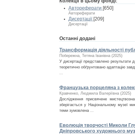
Колекції в цьому фонді:
Автореферати
[650]
Автореферати
Дисертації
[209]
Дисертації
Останні додані
Трансформація діяльності публ
Побережна, Тетяна Іванівна
(
2025
)
У дисертації представлено результати д
теоретично обґрунтовано адаптацію завда
...
Французька порцеляна з колекц
Кравченко, Людмила Валеріївна
(
2025
)
Дослідження присвячене мистецтвозна
зберігається у Національному музеї ми
теми зумовлена ...
Еволюція творчості Миколи Глу
Дніпровського художнього му