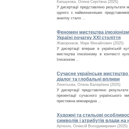
Капшукова, Олена Сергіївна
(
2025
)
У дисертації представлено результати 
одного з найвизначніших представникі
аналізу стало ...
Феномен мистецтва ілюзіонізму
Україні початку ХХІ століття
Жаворонков, Марк Михайлович
(
2025
)
У дисертації вперше в українській ку
мистецтва ілюзіонізму в контексті кул
Ілюзіонізм ...
Сучасне українське мистецтво 
діалог та глобальні впливи
Леонтьєва, Олена Валеріївна
(
2025
)
У дисертації представлено результати
презентації сучасного українського м
престижна міжнародна ...
Художні та стильові особливос
символів і атрибутів влади на н
Артюхін, Олексій Володимирович
(
2025
)