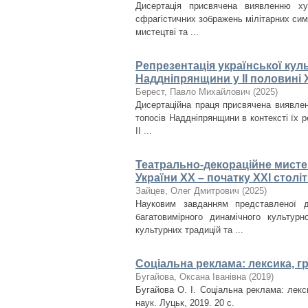
Дисертація присвячена виявленню ху
сфрагістичних зображень мілітарних сим
мистецтві та ...
Репрезентація української кул
Наддніпрянщини у ІІ половині X
Берест, Павло Михайлович
(
2025
)
Дисертаційна праця присвячена виявлен
топосів Наддніпрянщини в контексті їх ре
ІІ ...
Театрально-декораційне мисте
України ХХ – початку ХХІ столі
Зайцев, Олег Дмитрович
(
2025
)
Науковим завданням представленої д
багатовимірного динамічного культурн
культурних традицій та ...
Соціальна реклама: лексика, г
Бугайова, Оксана Іванівна
(
2019
)
Бугайова О. І. Соціальна реклама: лекси
наук. Луцьк, 2019. 20 с.