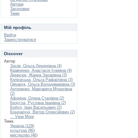
Автори
Заголовки
Теми
Мій профіль
Ввійти
Зареєструватися
Discover
Автор
Зосім, Ольга Леонідівна (4)
Кравченко, Анастасія Ігорівна (4)
Денисюк, Жанна Захарівна (3)
Копієвська, Ольга Рафаілівна (3)
Овчарук, Ольга Володимирівна (3)
Антоненко, Маргарита Муратівна
(2)
Афоніна, Олена Сталівна (2)
Безугла, Руслана Іванівна (2)
Бобул, Іван Васильович (2)
Бондарчук, Віктор Олексійович (2)
... View More
Тема
Україна (129)
культура (86)
мистецтво (46)