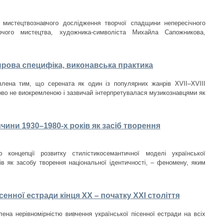
 мистецтвознавчого дослідження творчої спадщини непересічного
орчого мистецтва, художника-символіста Михайла Сапожникова,
нрова специфіка, виконавська практика
лена тим, що серената як один із популярних жанрів XVII–XVIII
ово не виокремленою і зазвичай інтерпретувалася музикознавцями як
чини 1930–1980-­х років як засіб творення
 концепції розвитку стилістикосемантичної моделі української
ків як засобу творення національної ідентичності, – феномену, яким
сенної естради кінця ХХ – початку ХХІ століття
ена нерівномірністю вивчення української пісенної естради на всіх