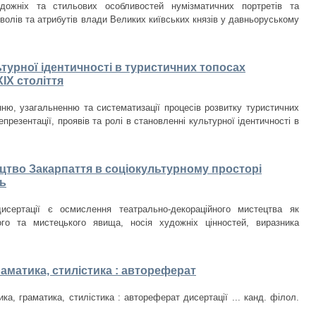
дожніх та стильових особливостей нумізматичних портретів та
волів та атрибутів влади Великих київських князів у давньоруському
ьтурної ідентичності в туристичних топосах
IX століття
ню, узагальненню та систематизації процесів розвитку туристичних
презентації, проявів та ролі в становленні культурної ідентичності в
цтво Закарпаття в соціокультурному просторі
ть
исертації є осмислення театрально-декораційного мистецтва як
ого та мистецького явища, носія художніх цінностей, виразника
раматика, стилістика : автореферат
ка, граматика, стилістика : автореферат дисертації ... канд. філол.