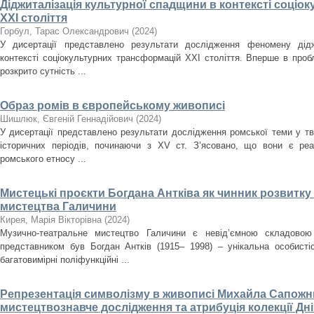
Діджиталізація культурної спадщини в контексті соці
ХХІ століття
Горбул, Тарас Олександрович
(
2024
)
У дисертації представлено результати дослідження феномену дідж
контексті соціокультурних трансформацій ХХІ століття. Вперше в проб
розкрито сутність ...
Образ ромів в європейському живописі
Шишлюк, Євгеній Геннадійович
(
2024
)
У дисертації представлено результати дослідження ромської теми у тв
історичних періодів, починаючи з XV ст. З’ясовано, що вони є ре
ромського етносу ...
Мистецькі проєкти Богдана Антківа як чинник розвитк
мистецтва Галичини
Кирея, Марія Вікторівна
(
2024
)
Музично-театральне мистецтво Галичини є невід’ємною складовою
представником був Богдан Антків (1915– 1998) – унікальна особистіс
багатовимірні поліфункційні ...
Репрезентація символізму в живописі Михайла Сапожни
мистецтвознавче дослідження та атрибуція колекції Д