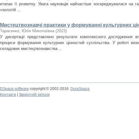
етапах її розвитку. Увага науковців найчастіше зосереджувалася на гал
«золотій ...
Мистецтвознавчі практики у формуванні культурних ці
Тарасенко, Юлія Миколаївна
(
2023
)
У дисертації представлено результати комплексного дослідження в
процеси формування культурних цінностей суспільства. У роботі виз
складових мистецтвознавства ...
DSpace software
copyright © 2002-2016
DuraSpace
Контакти
|
Зворотній зв'язок