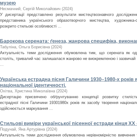
музею
Несмачний, Сергій Миколайович
(
2024
)
У дисертації представлено результати мистецтвознавчого досліджен
представника українського образотворчого мистецтва, художника
розкрито стильові особливості ...
Барокова серената: ґенеза, жанрова специфіка, викона
Табуліна, Ольга Борисівна
(
2024
)
Актуальність теми дослідження обумовлена тим, що серената як оди
століть, тривалий час залишалася жанрово не виокремленою і зазвичай
...
Українська естрадна пісня Галичини 1930–1980-­х років 
національної ідентичності.
Охітва, Христина Миколаївна
(
2024
)
Дисертацію присвячено обґрунтуванню концепції розвитку стилісти
естрадної пісні Галичини 1930­1980­х років як засобу творення націона
здійснюється маркування ...
Стильові виміри української пісенної естради кінця ХХ 
Подунай, Яна Артурівна
(
2024
)
Актуальність теми дослідження обумовлена нерівномірністю вивчення у