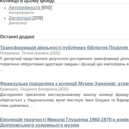
Колекції в цьому фонді:
Автореферати
[650]
Автореферати
Дисертації
[209]
Дисертації
Останні додані
Трансформація діяльності публічних бібліотек Поділля
Побережна, Тетяна Іванівна
(
2025
)
У дисертації представлено результати дослідження трансформації діяльн
теоретично обґрунтовано адаптацію завдань і функцій цих книгозбірень в
...
Французька порцеляна з колекції Музею Ханенків: атри
Кравченко, Людмила Валеріївна
(
2025
)
Дослідження присвячене мистецтвозначому аналізу колекції францу
зберігається у Національному музеї мистецтв імені Богдана та Варвар
теми зумовлена ...
Еволюція творчості Миколи Глущенка 1960-1970-х років
Дніпровського художнього музею