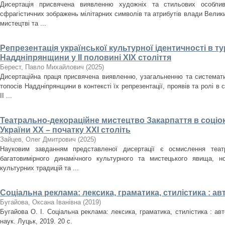
Дисертація присвячена виявленню художніх та стильових особлив
сфрагістичних зображень мілітарних символів та атрибутів влади Велики
мистецтві та ...
Репрезентація української культурної ідентичності в т
Наддніпрянщини у ІІ половині XIX століття
Берест, Павло Михайлович
(
2025
)
Дисертаційна праця присвячена виявленню, узагальненню та систематиз
топосів Наддніпрянщини в контексті їх репрезентації, проявів та ролі в 
ІІ ...
Театрально-декораційне мистецтво Закарпаття в соціо
України ХХ – початку ХХІ століть
Зайцев, Олег Дмитрович
(
2025
)
Науковим завданням представленої дисертації є осмислення театр
багатовимірного динамічного культурного та мистецького явища, но
культурних традицій та ...
Соціальна реклама: лексика, граматика, стилістика : а
Бугайова, Оксана Іванівна
(
2019
)
Бугайова О. І. Соціальна реклама: лексика, граматика, стилістика : авт
наук. Луцьк, 2019. 20 с.