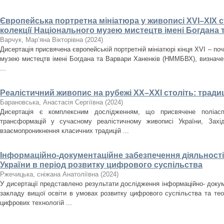
Європейська портретна мініатюра у живописі XVI–XIX ст
колекції Національного музею мистецтв імені Богдана 
Варчук, Мар’яна Вікторівна
(
2024
)
Дисертація присвячена європейській портретній мініатюрі кінця XVI – поч
музею мистецтв імені Богдана та Варвари Ханенків (НММБВХ), визначенн
...
Реалістичний живопис на рубежі ХХ–ХХІ століть: традиц
Барановська, Анастасія Сергіївна
(
2024
)
Дисертація є комплексним дослідженням, що присвячене поліасп
трансформацій у сучасному реалістичному живописі України, Зах
взаємопроникнення класичних традицій ...
Інформаційно-документаційне забезпечення діяльності 
України в період розвитку цифрового суспільства
Ржечицька, сніжана Анатоліївна
(
2024
)
У дисертації представлено результати дослідження інформаційно- докум
закладу вищої освіти в умовах розвитку цифрового суспільства та те
цифрових технологій ...