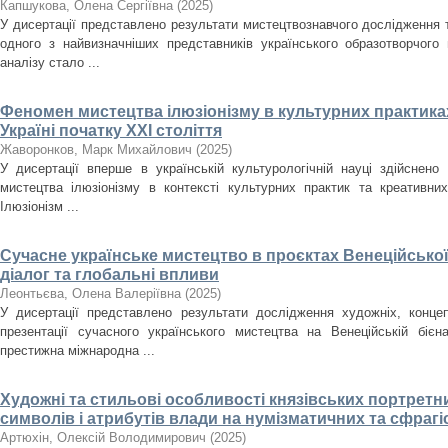
Капшукова, Олена Сергіївна
(
2025
)
У дисертації представлено результати мистецтвознавчого дослідження
одного з найвизначніших представників українського образотворчого
аналізу стало ...
Феномен мистецтва ілюзіонізму в культурних практиках
Україні початку ХХІ століття
Жаворонков, Марк Михайлович
(
2025
)
У дисертації вперше в українській культурологічній науці здійснен
мистецтва ілюзіонізму в контексті культурних практик та креативних
Ілюзіонізм ...
Сучасне українське мистецтво в проєктах Венеційської
діалог та глобальні впливи
Леонтьєва, Олена Валеріївна
(
2025
)
У дисертації представлено результати дослідження художніх, концеп
презентації сучасного українського мистецтва на Венеційській біє
престижна міжнародна ...
Художні та стильові особливості князівських портретн
символів і атрибутів влади на нумізматичних та сфрагіст
Артюхін, Олексій Володимирович
(
2025
)