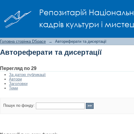
Автореферати та дисертації
Репозитарій Національно
кадрів культури і мисте
Головна сторінка DSpace
→
Автореферати та дисертації
Автореферати та дисертації
Перегляд по 29
За датою публикації
Автори
Заголовки
Теми
Пошук по фонду: