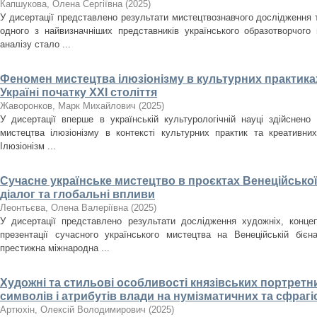
Капшукова, Олена Сергіївна
(
2025
)
У дисертації представлено результати мистецтвознавчого дослідження
одного з найвизначніших представників українського образотворчого
аналізу стало ...
Феномен мистецтва ілюзіонізму в культурних практиках
Україні початку ХХІ століття
Жаворонков, Марк Михайлович
(
2025
)
У дисертації вперше в українській культурологічній науці здійснен
мистецтва ілюзіонізму в контексті культурних практик та креативних
Ілюзіонізм ...
Сучасне українське мистецтво в проєктах Венеційської
діалог та глобальні впливи
Леонтьєва, Олена Валеріївна
(
2025
)
У дисертації представлено результати дослідження художніх, концеп
презентації сучасного українського мистецтва на Венеційській біє
престижна міжнародна ...
Художні та стильові особливості князівських портретн
символів і атрибутів влади на нумізматичних та сфрагіст
Артюхін, Олексій Володимирович
(
2025
)