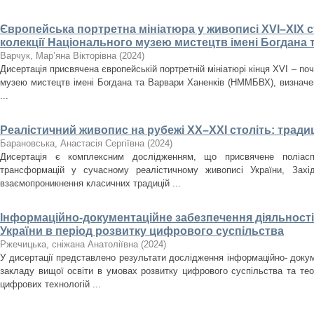
Європейська портретна мініатюра у живописі XVI–XIX ст
колекції Національного музею мистецтв імені Богдана 
Варчук, Мар’яна Вікторівна
(
2024
)
Дисертація присвячена європейській портретній мініатюрі кінця XVI – поч
музею мистецтв імені Богдана та Варвари Ханенків (НММБВХ), визначенн
...
Реалістичний живопис на рубежі ХХ–ХХІ століть: традиц
Барановська, Анастасія Сергіївна
(
2024
)
Дисертація є комплексним дослідженням, що присвячене поліасп
трансформацій у сучасному реалістичному живописі України, Зах
взаємопроникнення класичних традицій ...
Інформаційно-документаційне забезпечення діяльності 
України в період розвитку цифрового суспільства
Ржечицька, сніжана Анатоліївна
(
2024
)
У дисертації представлено результати дослідження інформаційно- докум
закладу вищої освіти в умовах розвитку цифрового суспільства та те
цифрових технологій ...