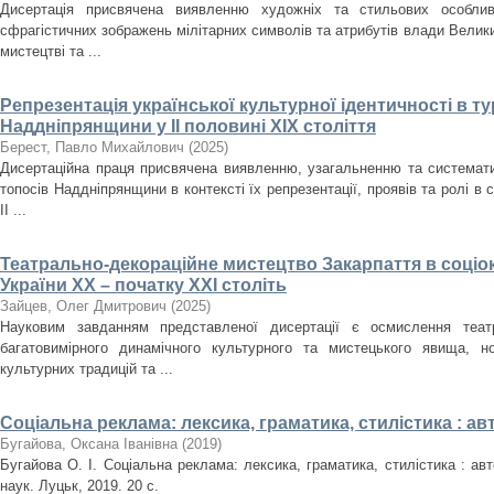
Дисертація присвячена виявленню художніх та стильових особлив
сфрагістичних зображень мілітарних символів та атрибутів влади Велики
мистецтві та ...
Репрезентація української культурної ідентичності в т
Наддніпрянщини у ІІ половині XIX століття
Берест, Павло Михайлович
(
2025
)
Дисертаційна праця присвячена виявленню, узагальненню та систематиз
топосів Наддніпрянщини в контексті їх репрезентації, проявів та ролі в 
ІІ ...
Театрально-декораційне мистецтво Закарпаття в соціо
України ХХ – початку ХХІ століть
Зайцев, Олег Дмитрович
(
2025
)
Науковим завданням представленої дисертації є осмислення театр
багатовимірного динамічного культурного та мистецького явища, но
культурних традицій та ...
Соціальна реклама: лексика, граматика, стилістика : а
Бугайова, Оксана Іванівна
(
2019
)
Бугайова О. І. Соціальна реклама: лексика, граматика, стилістика : авт
наук. Луцьк, 2019. 20 с.