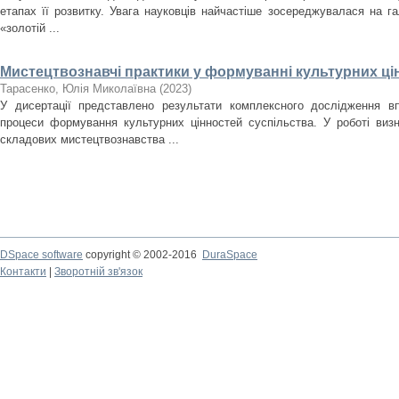
етапах її розвитку. Увага науковців найчастіше зосереджувалася на гал
«золотій ...
Мистецтвознавчі практики у формуванні культурних ці
Тарасенко, Юлія Миколаївна
(
2023
)
У дисертації представлено результати комплексного дослідження в
процеси формування культурних цінностей суспільства. У роботі виз
складових мистецтвознавства ...
DSpace software
copyright © 2002-2016
DuraSpace
Контакти
|
Зворотній зв'язок