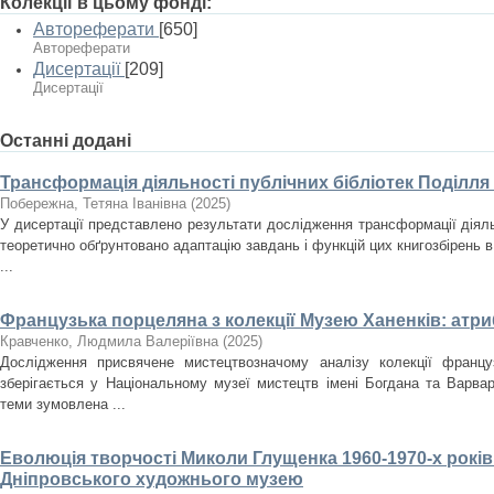
Колекції в цьому фонді:
Автореферати
[650]
Автореферати
Дисертації
[209]
Дисертації
Останні додані
Трансформація діяльності публічних бібліотек Поділля
Побережна, Тетяна Іванівна
(
2025
)
У дисертації представлено результати дослідження трансформації діяльн
теоретично обґрунтовано адаптацію завдань і функцій цих книгозбірень в
...
Французька порцеляна з колекції Музею Ханенків: атри
Кравченко, Людмила Валеріївна
(
2025
)
Дослідження присвячене мистецтвозначому аналізу колекції францу
зберігається у Національному музеї мистецтв імені Богдана та Варвар
теми зумовлена ...
Еволюція творчості Миколи Глущенка 1960-1970-х років
Дніпровського художнього музею