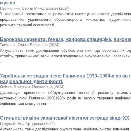
музею
Несмачний, Сергій Миколайович
(
2024
)
У дисертації представлено результати мистецтвознавчого досліджен
представника українського образотворчого мистецтва, художника
розкрито стильові особливості ...
Барокова серената: ґенеза, жанрова специфіка, викона
Табуліна, Ольга Борисівна
(
2024
)
Актуальність теми дослідження обумовлена тим, що серената як оди
століть, тривалий час залишалася жанрово не виокремленою і зазвичай
...
Українська естрадна пісня Галичини 1930–1980-­х років 
національної ідентичності.
Охітва, Христина Миколаївна
(
2024
)
Дисертацію присвячено обґрунтуванню концепції розвитку стилісти
естрадної пісні Галичини 1930­1980­х років як засобу творення націона
здійснюється маркування ...
Стильові виміри української пісенної естради кінця ХХ 
Подунай, Яна Артурівна
(
2024
)
Актуальність теми дослідження обумовлена нерівномірністю вивчення у