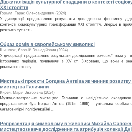
Діджиталізація культурної спадщини в контексті соці
ХХІ століття
Горбул, Тарас Олександрович
(
2024
)
У дисертації представлено результати дослідження феномену дідж
контексті соціокультурних трансформацій ХХІ століття. Вперше в проб
розкрито сутність ...
Образ ромів в європейському живописі
Шишлюк, Євгеній Геннадійович
(
2024
)
У дисертації представлено результати дослідження ромської теми у тв
історичних періодів, починаючи з XV ст. З’ясовано, що вони є ре
ромського етносу ...
Мистецькі проєкти Богдана Антківа як чинник розвитк
мистецтва Галичини
Кирея, Марія Вікторівна
(
2024
)
Музично-театральне мистецтво Галичини є невід’ємною складовою
представником був Богдан Антків (1915– 1998) – унікальна особистіс
багатовимірні поліфункційні ...
Репрезентація символізму в живописі Михайла Сапожни
мистецтвознавче дослідження та атрибуція колекції Д