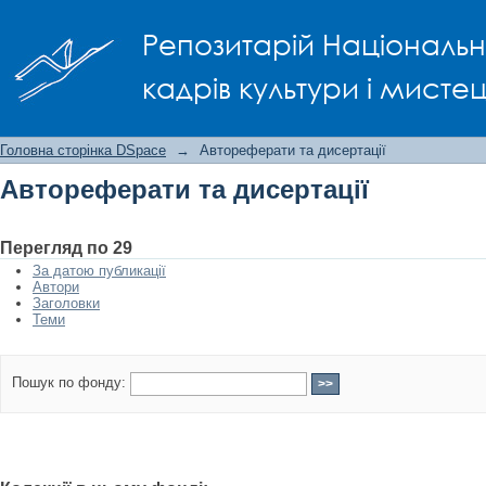
Автореферати та дисертації
Репозитарій Національно
кадрів культури і мисте
Головна сторінка DSpace
→
Автореферати та дисертації
Автореферати та дисертації
Перегляд по 29
За датою публикації
Автори
Заголовки
Теми
Пошук по фонду: