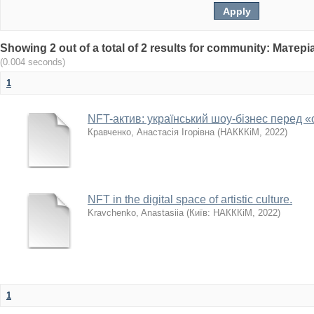
Showing 2 out of a total of 2 results for community: Мат
(0.004 seconds)
1
NFT-актив: український шоу-бізнес перед «
Кравченко, Анастасія Ігорівна
(
НАКККіМ
,
2022
)
NFT in the digital space of artistic culture.
Kravchenko, Anastasiia
(
Київ: НАКККіМ
,
2022
)
1